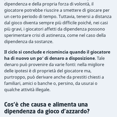
dipendenza e della propria forza di volontà, il
giocatore potrebbe riuscire a smettere di giocare per
un certo periodo di tempo. Tuttavia, tenersi a distanza
dal gioco diventa sempre più difficile poiché, nei casi
più gravi, i giocatori affetti da dipendenza possono
sperimentare crisi di astinenza, come nel caso della
dipendenza da sostanze.
Il ciclo si conclude e ricomincia quando il giocatore
ha di nuovo un po’ di denaro a disposizione
. Tale
denaro può provenire da varie fonti: nella migliore
delle ipotesi è di proprietà del giocatore ma,
purtroppo, può derivare anche da prestiti chiesti a
familiari, amici o banche o, persino, da usurai o
qualche attività illegale.
Cos’è che causa e alimenta una
dipendenza da gioco d’azzardo?