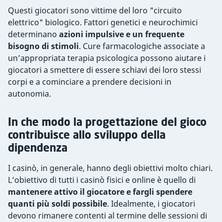
Questi giocatori sono vittime del loro "circuito
elettrico" biologico. Fattori genetici e neurochimici
determinano
azioni impulsive e un frequente
bisogno di stimoli
. Cure farmacologiche associate a
un’appropriata terapia psicologica possono aiutare i
giocatori a smettere di essere schiavi dei loro stessi
corpi e a cominciare a prendere decisioni in
autonomia.
In che modo la progettazione del gioco
contribuisce allo sviluppo della
dipendenza
I casinò, in generale, hanno degli obiettivi molto chiari.
L’obiettivo di tutti i casinò fisici e online è quello di
mantenere attivo il giocatore e fargli spendere
quanti più soldi possibile
. Idealmente, i giocatori
devono rimanere contenti al termine delle sessioni di