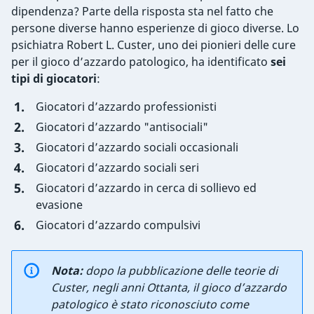
dipendenza? Parte della risposta sta nel fatto che
persone diverse hanno esperienze di gioco diverse. Lo
psichiatra Robert L. Custer, uno dei pionieri delle cure
per il gioco d’azzardo patologico, ha identificato
sei
tipi di giocatori
:
Giocatori d’azzardo professionisti
Giocatori d’azzardo "antisociali"
Giocatori d’azzardo sociali occasionali
Giocatori d’azzardo sociali seri
Giocatori d’azzardo in cerca di sollievo ed
evasione
Giocatori d’azzardo compulsivi
Nota:
dopo la pubblicazione delle teorie di
Custer, negli anni Ottanta, il gioco d’azzardo
patologico è stato riconosciuto come