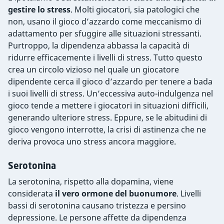
gestire lo stress
. Molti giocatori, sia patologici che
non, usano il gioco d’azzardo come meccanismo di
adattamento per sfuggire alle situazioni stressanti.
Purtroppo, la dipendenza abbassa la capacità di
ridurre efficacemente i livelli di stress. Tutto questo
crea un circolo vizioso nel quale un giocatore
dipendente cerca il gioco d’azzardo per tenere a bada
i suoi livelli di stress. Un’eccessiva auto-indulgenza nel
gioco tende a mettere i giocatori in situazioni difficili,
generando ulteriore stress. Eppure, se le abitudini di
gioco vengono interrotte, la crisi di astinenza che ne
deriva provoca uno stress ancora maggiore.
Serotonina
La serotonina, rispetto alla dopamina, viene
considerata
il vero ormone del buonumore
. Livelli
bassi di serotonina causano tristezza e persino
depressione. Le persone affette da dipendenza