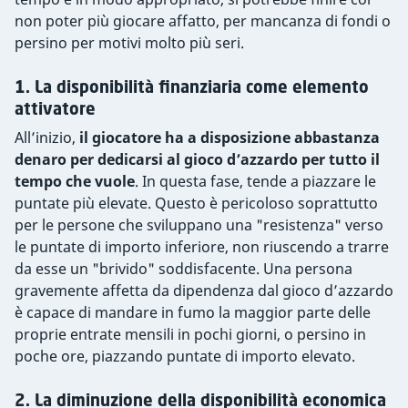
non poter più giocare affatto, per mancanza di fondi o
persino per motivi molto più seri.
1. La disponibilità finanziaria come elemento
attivatore
All’inizio,
il giocatore ha a disposizione abbastanza
denaro per dedicarsi al gioco d’azzardo per tutto il
tempo che vuole
. In questa fase, tende a piazzare le
puntate più elevate. Questo è pericoloso soprattutto
per le persone che sviluppano una "resistenza" verso
le puntate di importo inferiore, non riuscendo a trarre
da esse un "brivido" soddisfacente. Una persona
gravemente affetta da dipendenza dal gioco d’azzardo
è capace di mandare in fumo la maggior parte delle
proprie entrate mensili in pochi giorni, o persino in
poche ore, piazzando puntate di importo elevato.
2. La diminuzione della disponibilità economica