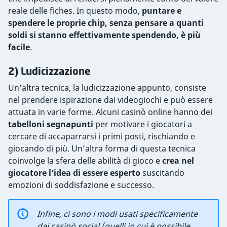
reale delle fiches. In questo modo,
puntare e
spendere le proprie chip, senza pensare a quanti
soldi si stanno effettivamente spendendo, è più
facile
.
2) Ludicizzazione
Un’altra tecnica, la ludicizzazione appunto, consiste
nel prendere ispirazione dai videogiochi e può essere
attuata in varie forme. Alcuni casinò online hanno dei
tabelloni segnapunti
per motivare i giocatori a
cercare di accaparrarsi i primi posti, rischiando e
giocando di più. Un’altra forma di questa tecnica
coinvolge la sfera delle abilità di gioco e
crea nel
giocatore l’idea di essere esperto
suscitando
emozioni di soddisfazione e successo.
Infine, ci sono i modi usati specificamente
dai casinò social (quelli in cui è possibile