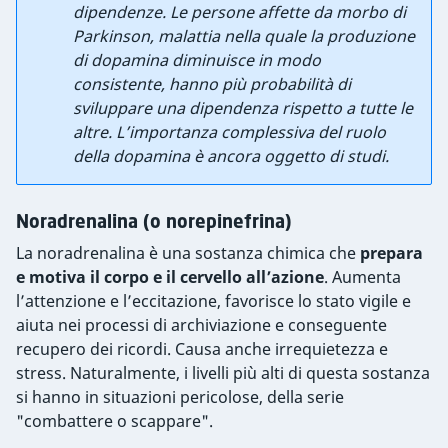
dipendenze. Le persone affette da morbo di
Parkinson, malattia nella quale la produzione
di dopamina diminuisce in modo
consistente, hanno più probabilità di
sviluppare una dipendenza rispetto a tutte le
altre. L’importanza complessiva del ruolo
della dopamina è ancora oggetto di studi
.
Noradrenalina (o norepinefrina)
La noradrenalina è una sostanza chimica che
prepara
e motiva il corpo e il cervello all’azione
. Aumenta
l’attenzione e l’eccitazione, favorisce lo stato vigile e
aiuta nei processi di archiviazione e conseguente
recupero dei ricordi. Causa anche irrequietezza e
stress. Naturalmente, i livelli più alti di questa sostanza
si hanno in situazioni pericolose, della serie
"combattere o scappare".