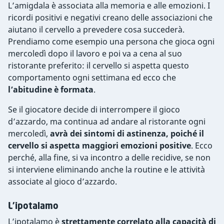
L’amigdala è associata alla memoria e alle emozioni. I
ricordi positivi e negativi creano delle associazioni che
aiutano il cervello a prevedere cosa succederà.
Prendiamo come esempio una persona che gioca ogni
mercoledì dopo il lavoro e poi va a cena al suo
ristorante preferito: il cervello si aspetta questo
comportamento ogni settimana ed ecco che
l’abitudine è formata
.
Se il giocatore decide di interrompere il gioco
d’azzardo, ma continua ad andare al ristorante ogni
mercoledì,
avrà dei sintomi di astinenza, poiché il
cervello si aspetta maggiori emozioni positive
. Ecco
perché, alla fine, si va incontro a delle recidive, se non
si interviene eliminando anche la routine e le attività
associate al gioco d’azzardo.
L’ipotalamo
L’ipotalamo è
strettamente correlato alla capacità di