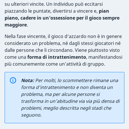
su ulteriori vincite. Un individuo può eccitarsi
piazzando le puntate, divertirsi a vincere e,
pian
piano, cadere in un’ossessione per il gioco sempre
maggiore
.
Nella fase vincente, il gioco d’azzardo non è in genere
considerato un problema, né dagli stessi giocatori né
dalle persone che li circondano. Viene piuttosto visto
come una
forma di intrattenimento
, manifestandosi
più comunemente come un’attività di gruppo.
Nota:
Per molti, lo scommettere rimane una
forma d’intrattenimento e non diventa un
problema, ma per alcune persone si
trasforma in un’abitudine via via più densa di
problemi, meglio descritta negli stadi che
seguono.