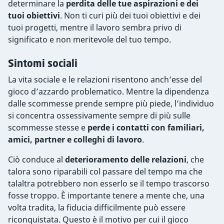
determinare la
perdita delle tue aspirazioni e dei
tuoi obiettivi
. Non ti curi più dei tuoi obiettivi e dei
tuoi progetti, mentre il lavoro sembra privo di
significato e non meritevole del tuo tempo.
Sintomi sociali
La vita sociale e le relazioni risentono anch’esse del
gioco d’azzardo problematico. Mentre la dipendenza
dalle scommesse prende sempre più piede, l’individuo
si concentra ossessivamente sempre di più sulle
scommesse stesse e
perde i contatti con familiari,
amici, partner e colleghi di lavoro
.
Ciò conduce al
deterioramento delle relazioni
, che
talora sono riparabili col passare del tempo ma che
talaltra potrebbero non esserlo se il tempo trascorso
fosse troppo. È importante tenere a mente che, una
volta tradita, la fiducia difficilmente può essere
riconquistata. Questo è il motivo per cui il gioco