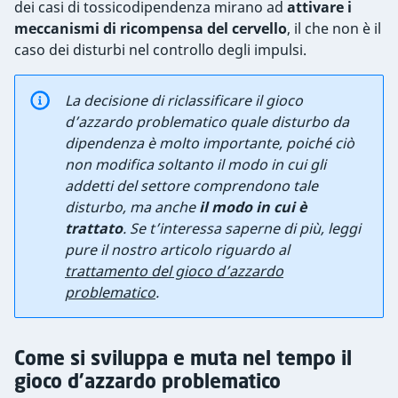
dei casi di tossicodipendenza mirano ad
attivare i
meccanismi di ricompensa del cervello
, il che non è il
caso dei disturbi nel controllo degli impulsi.
La decisione di riclassificare il gioco
d’azzardo problematico quale disturbo da
dipendenza è molto importante, poiché ciò
non modifica soltanto il modo in cui gli
addetti del settore comprendono tale
disturbo, ma anche
il modo in cui è
trattato
. Se t’interessa saperne di più, leggi
pure il nostro articolo riguardo al
trattamento del gioco d’azzardo
problematico
.
Come si sviluppa e muta nel tempo il
gioco d’azzardo problematico