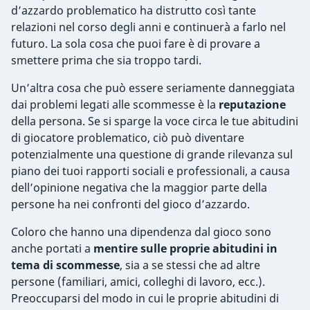
d’azzardo problematico ha distrutto così tante
relazioni nel corso degli anni e continuerà a farlo nel
futuro. La sola cosa che puoi fare è di provare a
smettere prima che sia troppo tardi.
Un’altra cosa che può essere seriamente danneggiata
dai problemi legati alle scommesse è la
reputazione
della persona. Se si sparge la voce circa le tue abitudini
di giocatore problematico, ciò può diventare
potenzialmente una questione di grande rilevanza sul
piano dei tuoi rapporti sociali e professionali, a causa
dell’opinione negativa che la maggior parte della
persone ha nei confronti del gioco d’azzardo.
Coloro che hanno una dipendenza dal gioco sono
anche portati a
mentire sulle proprie abitudini in
tema di scommesse
, sia a se stessi che ad altre
persone (familiari, amici, colleghi di lavoro, ecc.).
Preoccuparsi del modo in cui le proprie abitudini di