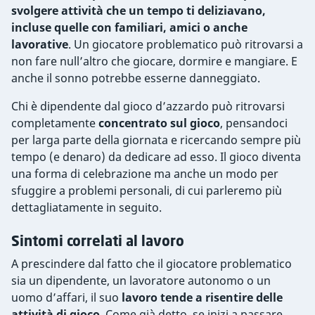
svolgere attività che un tempo ti deliziavano,
incluse quelle con familiari, amici o anche
lavorative
. Un giocatore problematico può ritrovarsi a
non fare null’altro che giocare, dormire e mangiare. E
anche il sonno potrebbe esserne danneggiato.
Chi è dipendente dal gioco d’azzardo può ritrovarsi
completamente
concentrato sul gioco
, pensandoci
per larga parte della giornata e ricercando sempre più
tempo (e denaro) da dedicare ad esso. Il gioco diventa
una forma di celebrazione ma anche un modo per
sfuggire a problemi personali, di cui parleremo più
dettagliatamente in seguito.
Sintomi correlati al lavoro
A prescindere dal fatto che il giocatore problematico
sia un dipendente, un lavoratore autonomo o un
uomo d’affari, il suo
lavoro tende a risentire delle
attività di gioco
. Come già detto, se inizi a passare