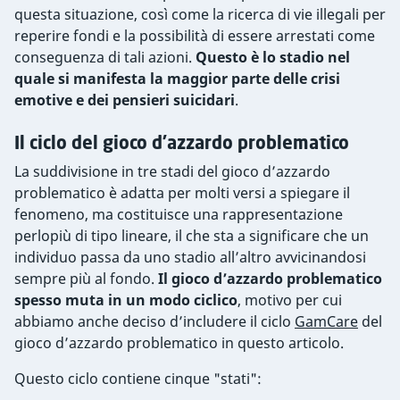
questa situazione, così come la ricerca di vie illegali per
reperire fondi e la possibilità di essere arrestati come
conseguenza di tali azioni.
Questo è lo stadio nel
quale si manifesta la maggior parte delle crisi
emotive e dei pensieri suicidari
.
Il ciclo del gioco d’azzardo problematico
La suddivisione in tre stadi del gioco d’azzardo
problematico è adatta per molti versi a spiegare il
fenomeno, ma costituisce una rappresentazione
perlopiù di tipo lineare, il che sta a significare che un
individuo passa da uno stadio all’altro avvicinandosi
sempre più al fondo.
Il gioco d’azzardo problematico
spesso muta in un modo ciclico
, motivo per cui
abbiamo anche deciso d’includere il ciclo
GamCare
del
gioco d’azzardo problematico in questo articolo.
Questo ciclo contiene cinque "stati":