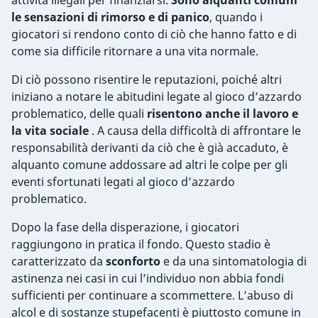
attività illegali per finanziarsi.
Sono alquanti comuni
le sensazioni di rimorso e di panico
, quando i
giocatori si rendono conto di ciò che hanno fatto e di
come sia difficile ritornare a una vita normale.
Di ciò possono risentire le reputazioni, poiché altri
iniziano a notare le abitudini legate al gioco d’azzardo
problematico, delle quali
risentono anche il lavoro e
la vita sociale
. A causa della difficoltà di affrontare le
responsabilità derivanti da ciò che è già accaduto, è
alquanto comune addossare ad altri le colpe per gli
eventi sfortunati legati al gioco d’azzardo
problematico.
Dopo la fase della disperazione, i giocatori
raggiungono in pratica il fondo. Questo stadio è
caratterizzato da
sconforto
e da una sintomatologia di
astinenza nei casi in cui l’individuo non abbia fondi
sufficienti per continuare a scommettere. L’abuso di
alcol e di sostanze stupefacenti è piuttosto comune in