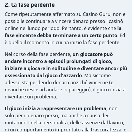
2. La fase perdente
Come ripetutamente affermato su Casino Guru, non è
possibile continuare a vincere denaro presso i casinò
online nel lungo periodo. Pertanto, è evidente che
la
fase vincente debba terminare a un certo punto
. Ed
è quello il momento in cui ha inizio la fase perdente.
Nel corso della fase perdente,
un giocatore può
andare incontro a episodi prolungati di gioco,
iniziare a giocare in solitudine e diventare ancor più
ossessionato dal gioco d’azzardo
. Ma siccome
adesso sta perdendo denaro anziché vincerne (e
neanche riesce ad andare in pareggio), il gioco inizia a
diventare un problema.
Il gioco inizia a rappresentare un problema
, non
solo per il denaro perso, ma anche a causa dei
mutamenti nella personalità, delle assenze dal lavoro,
di un comportamento improntato alla trascuratezza, e