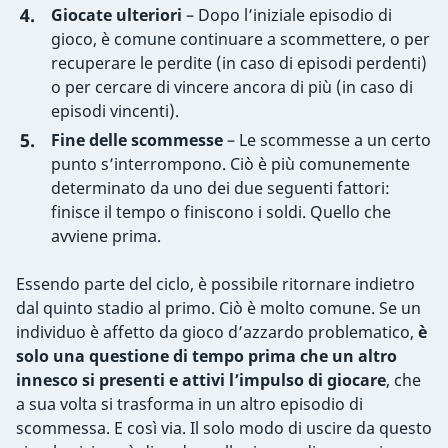
Giocate ulteriori
– Dopo l’iniziale episodio di
gioco, è comune continuare a scommettere, o per
recuperare le perdite (in caso di episodi perdenti)
o per cercare di vincere ancora di più (in caso di
episodi vincenti).
Fine delle scommesse
– Le scommesse a un certo
punto s’interrompono. Ciò è più comunemente
determinato da uno dei due seguenti fattori:
finisce il tempo o finiscono i soldi. Quello che
avviene prima.
Essendo parte del ciclo, è possibile ritornare indietro
dal quinto stadio al primo. Ciò è molto comune. Se un
individuo è affetto da gioco d’azzardo problematico,
è
solo una questione di tempo prima che un altro
innesco si presenti e attivi l’impulso di giocare
, che
a sua volta si trasforma in un altro episodio di
scommessa. E così via. Il solo modo di uscire da questo