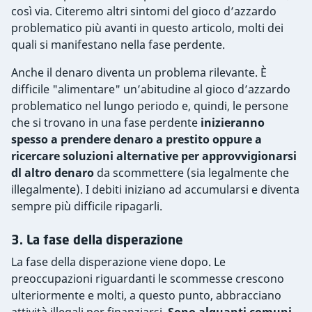
così via. Citeremo altri sintomi del gioco d’azzardo
problematico più avanti in questo articolo, molti dei
quali si manifestano nella fase perdente.
Anche il denaro diventa un problema rilevante. È
difficile "alimentare" un’abitudine al gioco d’azzardo
problematico nel lungo periodo e, quindi, le persone
che si trovano in una fase perdente
inizieranno
spesso a prendere denaro a prestito oppure a
ricercare soluzioni alternative per approvvigionarsi
dl altro denaro
da scommettere (sia legalmente che
illegalmente). I debiti iniziano ad accumularsi e diventa
sempre più difficile ripagarli.
3. La fase della disperazione
La fase della disperazione viene dopo. Le
preoccupazioni riguardanti le scommesse crescono
ulteriormente e molti, a questo punto, abbracciano