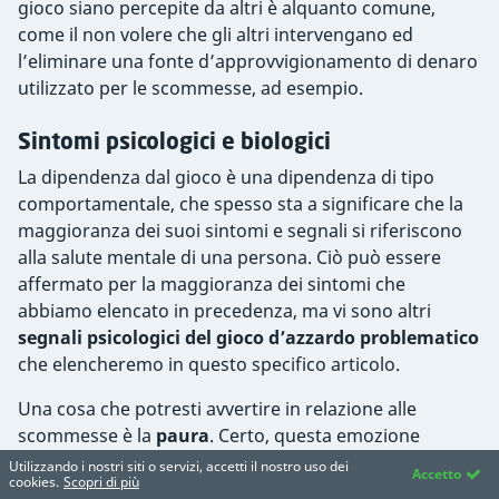
gioco siano percepite da altri è alquanto comune,
come il non volere che gli altri intervengano ed
l’eliminare una fonte d’approvvigionamento di denaro
utilizzato per le scommesse, ad esempio.
Sintomi psicologici e biologici
La dipendenza dal gioco è una dipendenza di tipo
comportamentale, che spesso sta a significare che la
maggioranza dei suoi sintomi e segnali si riferiscono
alla salute mentale di una persona. Ciò può essere
affermato per la maggioranza dei sintomi che
abbiamo elencato in precedenza, ma vi sono altri
segnali psicologici del gioco d’azzardo problematico
che elencheremo in questo specifico articolo.
Una cosa che potresti avvertire in relazione alle
scommesse è la
paura
. Certo, questa emozione
negativa non si manifesta sempre. Potresti provare
Utilizzando i nostri siti o servizi, accetti il nostro uso dei
Accetto
cookies.
Scopri di più
eccitazione durante le scommesse ma, non appena il