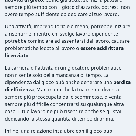
sempre più tempo con il gioco d’azzardo, potresti non
avere tempo sufficiente da dedicare al tuo lavoro.
Una attività, imprenditoriale o meno, potrebbe iniziare
a risentirne, mentre chi svolge lavoro dipendente
potrebbe cominciare ad assentarsi dal lavoro, causare
problematiche legate al lavoro o
essere addirittura
licenziato
.
La carriera o l’attività di un giocatore problematico
non risente solo della mancanza di tempo. La
dipendenza dal gioco può anche generare una
perdita
di efficienza
. Man mano che la tua mente diventa
sempre più preoccupata dalle scommesse, diventa
sempre più difficile concentrarsi su qualunque altra
cosa. Il tuo lavoro ne può risentire anche se gli stai
dedicando la stessa quantità di tempo di prima.
Infine, una relazione insalubre con il gioco può