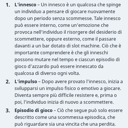
L’innesco
– Un innesco è un qualcosa che spinge
un individuo a pensare di giocare nuovamente
dopo un periodo senza scommesse. Tale innesco
può essere interno, come un’emozione che
provoca nell’individuo il risorgere del desiderio di
scommettere, oppure esterno, come il passare
davanti a un bar dotato di slot machine. Ciò che è
importante comprendere è che gli inneschi
possono mutare nel tempo e ciascun episodio di
gioco d’azzardo può essere innescato da
qualcosa di diverso ogni volta.
L’impulso
– Dopo avere provato l’innesco, inizia a
svilupparsi un impulso fisico o emotivo a giocare.
Diventa sempre più difficile resistere e, prima o
poi, l’individuo inizia di nuovo a scommettere.
Episodio di gioco
– Ciò che segue può solo essere
descritto come una scommessa episodica, che
può riguardare sia una vincita che una perdita.