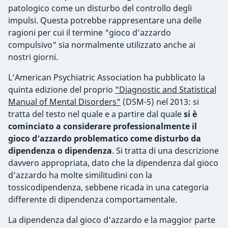
patologico come un disturbo del controllo degli
impulsi. Questa potrebbe rappresentare una delle
ragioni per cui il termine "gioco d’azzardo
compulsivo" sia normalmente utilizzato anche ai
nostri giorni.
L’American Psychiatric Association ha pubblicato la
quinta edizione del proprio
"Diagnostic and Statistical
Manual of Mental Disorders"
(DSM-5) nel 2013: si
tratta del testo nel quale e a partire dal quale
si è
cominciato a considerare professionalmente il
gioco d’azzardo problematico come disturbo da
dipendenza o dipendenza
. Si tratta di una descrizione
davvero appropriata, dato che la dipendenza dal gioco
d’azzardo ha molte similitudini con la
tossicodipendenza, sebbene ricada in una categoria
differente di dipendenza comportamentale.
La dipendenza dal gioco d’azzardo e la maggior parte