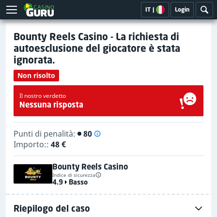
IT
|
Login
Bounty Reels Casino - La richiesta di
autoesclusione del giocatore è stata
ignorata.
Non risolto
Il nostro verdetto
Nessuna risposta
Punti di penalità:
80
Importo::
48 €
Bounty Reels Casino
Indice di sicurezza
4.9
Basso
Riepilogo del caso