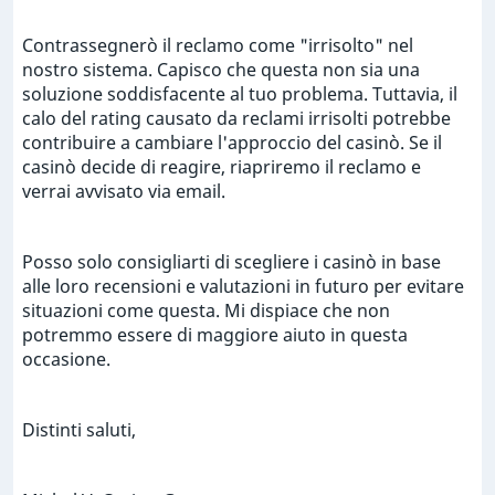
Contrassegnerò il reclamo come "irrisolto" nel
nostro sistema. Capisco che questa non sia una
soluzione soddisfacente al tuo problema. Tuttavia, il
calo del rating causato da reclami irrisolti potrebbe
contribuire a cambiare l'approccio del casinò. Se il
casinò decide di reagire, riapriremo il reclamo e
verrai avvisato via email.
Posso solo consigliarti di scegliere i casinò in base
alle loro recensioni e valutazioni in futuro per evitare
situazioni come questa. Mi dispiace che non
potremmo essere di maggiore aiuto in questa
occasione.
Distinti saluti,