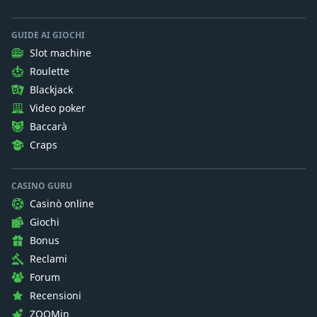
GUIDE AI GIOCHI
Slot machine
Roulette
Blackjack
Video poker
Baccarà
Craps
CASINO GURU
Casinò online
Giochi
Bonus
Reclami
Forum
Recensioni
ZOOMin