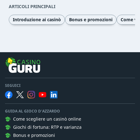
ARTICOLI PRINCIPALI
Introduzione ai casinò
Bonus e promozioni
Come val
SEGUICI
GUIDA AL GIOCO D'AZZARDO
Come scegliere un casinò online
Giochi di fortuna: RTP e varianza
Bonus e promozioni