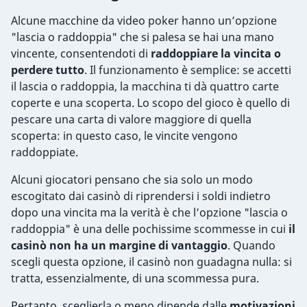
Alcune macchine da video poker hanno un’opzione
"lascia o raddoppia" che si palesa se hai una mano
vincente, consentendoti di
raddoppiare la vincita o
perdere tutto
. Il funzionamento è semplice: se accetti
il lascia o raddoppia, la macchina ti dà quattro carte
coperte e una scoperta. Lo scopo del gioco è quello di
pescare una carta di valore maggiore di quella
scoperta: in questo caso, le vincite vengono
raddoppiate.
Alcuni giocatori pensano che sia solo un modo
escogitato dai casinò di riprendersi i soldi indietro
dopo una vincita ma la verità è che l’opzione "lascia o
raddoppia" è una delle pochissime scommesse in cui
il
casinò non ha un margine di vantaggio
. Quando
scegli questa opzione, il casinò non guadagna nulla: si
tratta, essenzialmente, di una scommessa pura.
Pertanto, sceglierla o meno dipende dalle
motivazioni