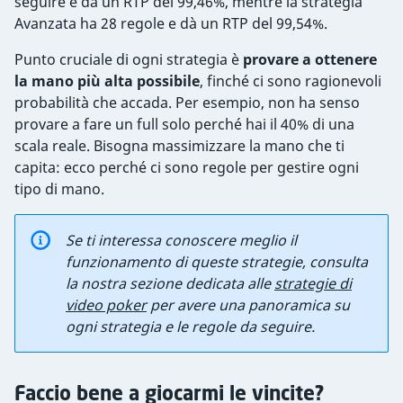
seguire e dà un RTP del 99,46%, mentre la strategia
Avanzata ha 28 regole e dà un RTP del 99,54%.
Punto cruciale di ogni strategia è
provare a ottenere
la mano più alta possibile
, finché ci sono ragionevoli
probabilità che accada. Per esempio, non ha senso
provare a fare un full solo perché hai il 40% di una
scala reale. Bisogna massimizzare la mano che ti
capita: ecco perché ci sono regole per gestire ogni
tipo di mano.
Se ti interessa conoscere meglio il
funzionamento di queste strategie, consulta
la nostra sezione dedicata alle
strategie di
video poker
per avere una panoramica su
ogni strategia e le regole da seguire.
Faccio bene a giocarmi le vincite?