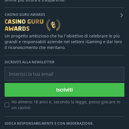
CASINO GURU AWARDS
Un progetto ambizioso che ha l'obiettivo di celebrare le più
grandi e responsabili aziende nel settore iGaming e dar loro
il riconoscimento che meritano.
ISCRIVITI ALLA NEWSLETTER
Inserisci la tua email
Iscriviti
Ho almeno 18 anni e, secondo la legge, posso giocare in
un casinò
GIOCA RESPONSABILMENTE E CON MODERAZIONE.