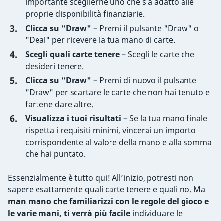
importante sceglierne uno che sia adatto alle
proprie disponibilità finanziarie.
Clicca su "Draw"
– Premi il pulsante "Draw" o
"Deal" per ricevere la tua mano di carte.
Scegli quali carte tenere
– Scegli le carte che
desideri tenere.
Clicca su "Draw"
– Premi di nuovo il pulsante
"Draw" per scartare le carte che non hai tenuto e
fartene dare altre.
Visualizza i tuoi risultati
– Se la tua mano finale
rispetta i requisiti minimi, vincerai un importo
corrispondente al valore della mano e alla somma
che hai puntato.
Essenzialmente è tutto qui! All’inizio, potresti non
sapere esattamente quali carte tenere e quali no. Ma
man mano che familiarizzi con le regole del gioco e
le varie mani, ti verrà più facile
individuare le