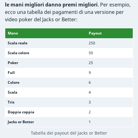
le mani migliori danno premi migliori
. Per esempio,
ecco una tabella dei pagamenti di una versione per
video poker del Jacks or Better:
Mano
Payout
Scala reale
250
Scala colore
50
Poker
25
Full
9
Colore
6
Scala
4
Tris
3
Doppia coppia
2
Jacks or Better
1
Tabella dei payout del Jacks or Better