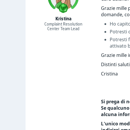
Grazie mille 
domande, cos
Kristina
Ho capito
Complaint Resolution
Center Team Lead
Potresti 
Potresti 
attivato 
Grazie mille i
Distinti saluti
Cristina
Si prega di 
Se qualcuno 
alcuna info
L'unico modo