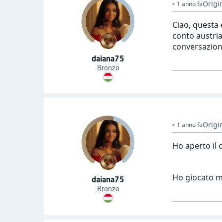
Origi
1 anno fa
Ciao, questa 
conto austria
conversazion
daiana75
Bronzo
Origi
1 anno fa
Ho aperto il 
Ho giocato m
daiana75
Bronzo