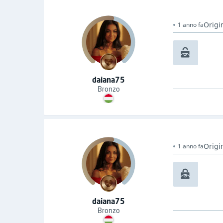
Origi
1 anno fa
daiana75
Bronzo
Origi
1 anno fa
daiana75
Bronzo