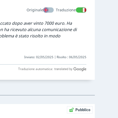
Originale
Traduzione
loccato dopo aver vinto 7000 euro. Ha
 non ha ricevuto alcuna comunicazione di
problema è stato risolto in modo
Inviato: 02/05/2025 |
Risolto : 06/05/2025
Traduzione automatica:
Pubblico