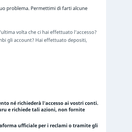
 tuo problema. Permettimi di farti alcune
ultima volta che ci hai effettuato l'accesso?
ambi gli account? Hai effettuato depositi,
o né richiederà l'accesso ai vostri conti.
 e richiede tali azioni, non fornite
forma ufficiale per i reclami o tramite gli