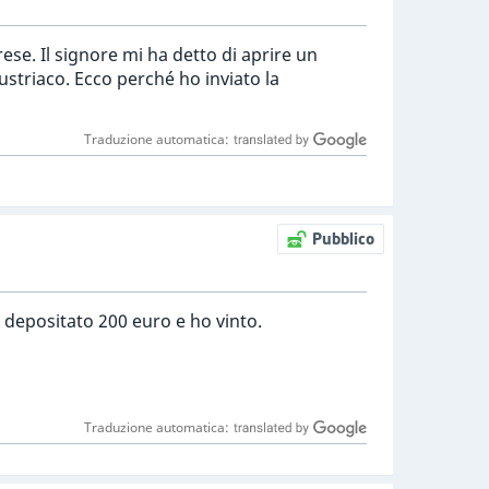
se. Il signore mi ha detto di aprire un
ustriaco. Ecco perché ho inviato la
Traduzione automatica:
Pubblico
lo depositato 200 euro e ho vinto.
Traduzione automatica: