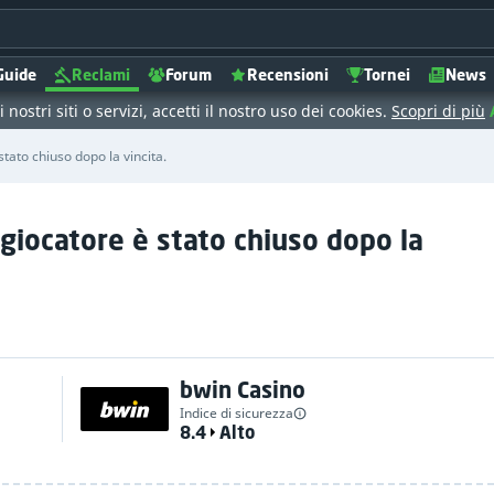
Guide
Reclami
Forum
Recensioni
Tornei
News
 nostri siti o servizi, accetti il nostro uso dei cookies.
Scopri di più
tato chiuso dopo la vincita.
 giocatore è stato chiuso dopo la
bwin Casino
Indice di sicurezza
8.4
Alto