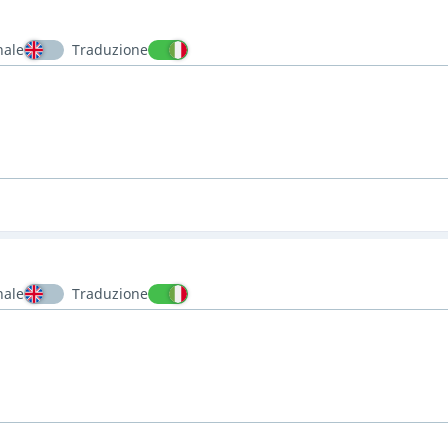
nale
Traduzione
nale
Traduzione