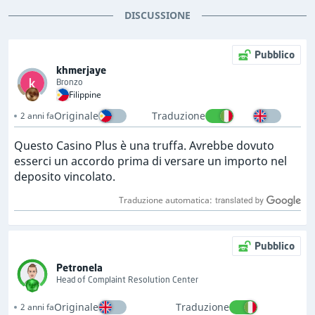
DISCUSSIONE
Pubblico
khmerjaye
Bronzo
Filippine
Originale
Traduzione
2 anni fa
Questo Casino Plus è una truffa. Avrebbe dovuto
esserci un accordo prima di versare un importo nel
deposito vincolato.
Traduzione automatica:
Pubblico
Petronela
Head of Complaint Resolution Center
Originale
Traduzione
2 anni fa