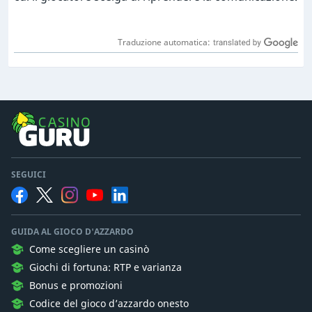
Traduzione automatica:
SEGUICI
GUIDA AL GIOCO D'AZZARDO
Come scegliere un casinò
Giochi di fortuna: RTP e varianza
Bonus e promozioni
Codice del gioco d’azzardo onesto