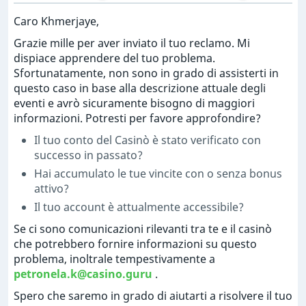
Caro Khmerjaye,
Grazie mille per aver inviato il tuo reclamo. Mi
dispiace apprendere del tuo problema.
Sfortunatamente, non sono in grado di assisterti in
questo caso in base alla descrizione attuale degli
eventi e avrò sicuramente bisogno di maggiori
informazioni. Potresti per favore approfondire?
Il tuo conto del Casinò è stato verificato con
successo in passato?
Hai accumulato le tue vincite con o senza bonus
attivo?
Il tuo account è attualmente accessibile?
Se ci sono comunicazioni rilevanti tra te e il casinò
che potrebbero fornire informazioni su questo
problema, inoltrale tempestivamente a
petronela.k@casino.guru
.
Spero che saremo in grado di aiutarti a risolvere il tuo