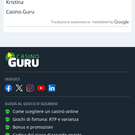
Kristina
Casino.Guru
Traduzione automatica:
SEGUICI
GUIDA AL GIOCO D'AZZARDO
Come scegliere un casinò online
Giochi di fortuna: RTP e varianza
Bonus e promozioni
Codice del gioco d’azzardo onesto