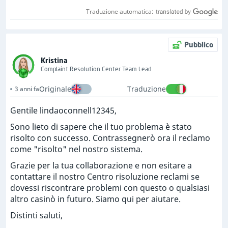
Traduzione automatica:
Pubblico
Kristina
Complaint Resolution Center Team Lead
Originale
Traduzione
3 anni fa
Gentile lindaoconnell12345,
Sono lieto di sapere che il tuo problema è stato
risolto con successo. Contrassegnerò ora il reclamo
come "risolto" nel nostro sistema.
Grazie per la tua collaborazione e non esitare a
contattare il nostro Centro risoluzione reclami se
dovessi riscontrare problemi con questo o qualsiasi
altro casinò in futuro. Siamo qui per aiutare.
Distinti saluti,