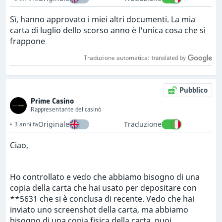
Sì, hanno approvato i miei altri documenti. La mia
carta di luglio dello scorso anno è l'unica cosa che si
frappone
Traduzione automatica:
Pubblico
Prime Casino
Rappresentante del casinò
Originale
Traduzione
3 anni fa
Ciao,
Ho controllato e vedo che abbiamo bisogno di una
copia della carta che hai usato per depositare con
**5631 che si è conclusa di recente. Vedo che hai
inviato uno screenshot della carta, ma abbiamo
bisogno di una copia fisica della carta, puoi