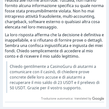
relativa alle norme antifrode. Tuttavia, non hanno
fornito alcuna informazione specifica su quale norma
fosse stata presumibilmente violata. Non ho mai
intrapreso attività fraudolente, multi-accounting,
chargeback, software esterno o qualsiasi altra cosa
elencata nel loro messaggio.
La loro risposta afferma che la decisione è definitiva e
inappellabile, e si rifiutano di fornire prove o dettagli.
Sembra una confisca ingiustificata e ingiusta dei miei
fondi. Chiedo semplicemente di accedere al mio
conto e di ricevere il mio saldo legittimo.
Chiedo gentilmente a CasinoGuru di aiutarmi a
comunicare con il casinò, di chiedere prove
concrete delle loro accuse e di aiutarmi a
recuperare il mio saldo di 23 USDT e il prelievo di
50 USDT. Grazie per il vostro supporto.
Traduzione automatica: