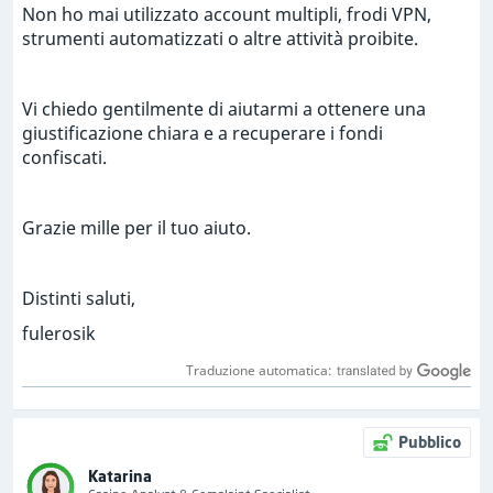
Non ho mai utilizzato account multipli, frodi VPN,
strumenti automatizzati o altre attività proibite.
Vi chiedo gentilmente di aiutarmi a ottenere una
giustificazione chiara e a recuperare i fondi
confiscati.
Grazie mille per il tuo aiuto.
Distinti saluti,
fulerosik
Traduzione automatica:
Pubblico
Katarina