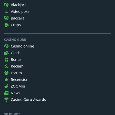
Blackjack
Video poker
Baccarà
Craps
CASINO GURU
Casinò online
Giochi
Bonus
Reclami
Forum
Recensioni
ZOOMin
News
Casino Guru Awards
SU DI NOI