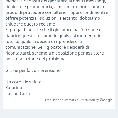
mancata risposta del giocatore ai nostri messaggi,
richieste e promemoria, al momento non siamo in
grado di procedere con ulteriori approfondimenti e
offrire potenziali soluzioni. Pertanto, dobbiamo
chiudere questo reclamo.
Si prega di notare che il giocatore ha l'opzione di
riaprire questo reclamo in qualsiasi momento in
futuro, qualora decida di riprendere la
comunicazione. Se il giocatore deciderà di
ricontattarci, saremo a disposizione per assistere
nella risoluzione del problema.
Grazie per la comprensione
Un cordiale saluto,
Katarina
Casino.Guru
Traduzione automatica: