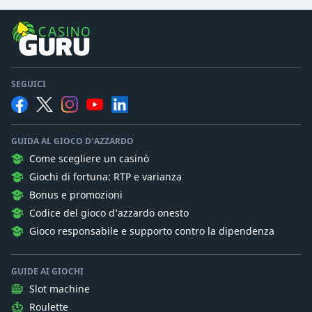
SEGUICI
GUIDA AL GIOCO D'AZZARDO
Come scegliere un casinò
Giochi di fortuna: RTP e varianza
Bonus e promozioni
Codice del gioco d’azzardo onesto
Gioco responsabile e supporto contro la dipendenza
GUIDE AI GIOCHI
Slot machine
Roulette