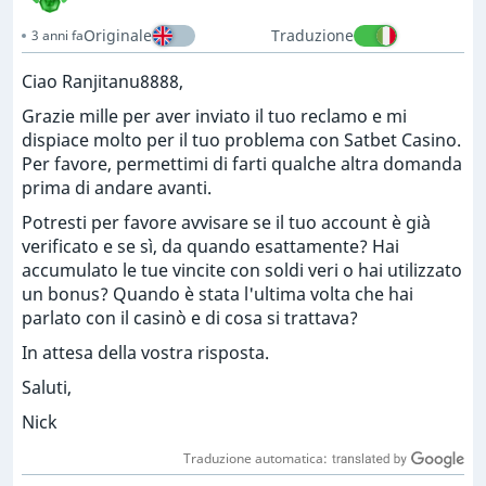
Originale
Traduzione
3 anni fa
Ciao Ranjitanu8888,
Grazie mille per aver inviato il tuo reclamo e mi
dispiace molto per il tuo problema con Satbet Casino.
Per favore, permettimi di farti qualche altra domanda
prima di andare avanti.
Potresti per favore avvisare se il tuo account è già
verificato e se sì, da quando esattamente? Hai
accumulato le tue vincite con soldi veri o hai utilizzato
un bonus? Quando è stata l'ultima volta che hai
parlato con il casinò e di cosa si trattava?
In attesa della vostra risposta.
Saluti,
Nick
Traduzione automatica: