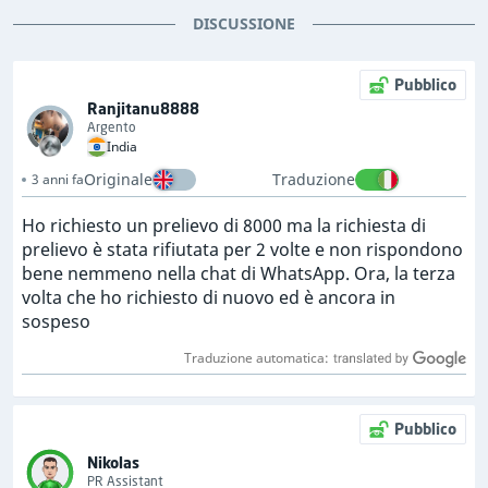
DISCUSSIONE
Pubblico
Ranjitanu8888
Argento
India
Originale
Traduzione
3 anni fa
Ho richiesto un prelievo di 8000 ma la richiesta di
prelievo è stata rifiutata per 2 volte e non rispondono
bene nemmeno nella chat di WhatsApp. Ora, la terza
volta che ho richiesto di nuovo ed è ancora in
sospeso
Traduzione automatica:
Pubblico
Nikolas
PR Assistant