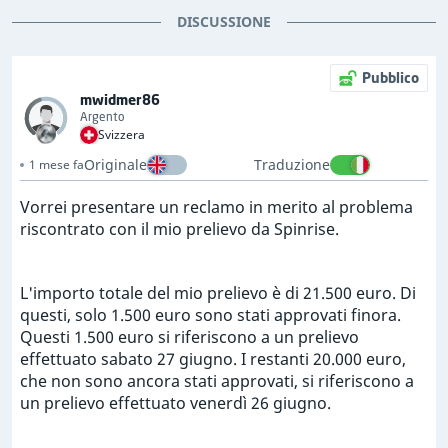
DISCUSSIONE
Pubblico
mwidmer86
Argento
Svizzera
Originale
Traduzione
1 mese fa
Vorrei presentare un reclamo in merito al problema
riscontrato con il mio prelievo da Spinrise.
L'importo totale del mio prelievo è di 21.500 euro. Di
questi, solo 1.500 euro sono stati approvati finora.
Questi 1.500 euro si riferiscono a un prelievo
effettuato sabato 27 giugno. I restanti 20.000 euro,
che non sono ancora stati approvati, si riferiscono a
un prelievo effettuato venerdì 26 giugno.