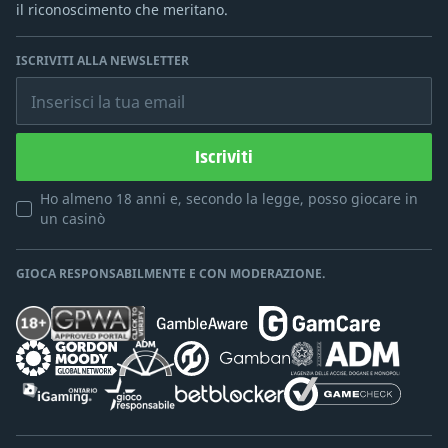
il riconoscimento che meritano.
ISCRIVITI ALLA NEWSLETTER
Inserisci la tua email
Iscriviti
Ho almeno 18 anni e, secondo la legge, posso giocare in
un casinò
GIOCA RESPONSABILMENTE E CON MODERAZIONE.