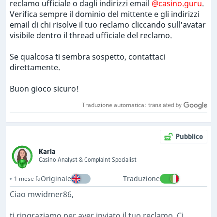
reclamo ufficiale o dagli indirizzi email
@casino.guru
.
Verifica sempre il dominio del mittente e gli indirizzi
email di chi risolve il tuo reclamo cliccando sull'avatar
visibile dentro il thread ufficiale del reclamo.
Se qualcosa ti sembra sospetto, contattaci
direttamente.
Buon gioco sicuro!
Traduzione automatica:
Pubblico
Karla
Casino Analyst & Complaint Specialist
Originale
Traduzione
1 mese fa
Ciao mwidmer86,
ti ringraziamo per aver inviato il tuo reclamo. Ci