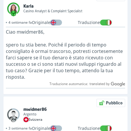
Karla
Casino Analyst & Complaint Specialist
Originale
Traduzione
4 settimane fa
Ciao mwidmer86,
spero tu stia bene. Poiché il periodo di tempo
consigliato è ormai trascorso, potresti cortesemente
farci sapere se il tuo denaro è stato ricevuto con
successo o se ci sono stati nuovi sviluppi riguardo al
tuo caso? Grazie per il tuo tempo, attendo la tua
risposta.
Traduzione automatica:
Pubblico
mwidmer86
Argento
Svizzera
Originale
Traduzione
3 settimane fa