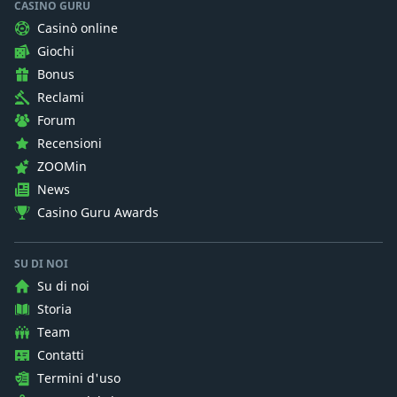
CASINO GURU
Casinò online
Giochi
Bonus
Reclami
Forum
Recensioni
ZOOMin
News
Casino Guru Awards
SU DI NOI
Su di noi
Storia
Team
Contatti
Termini d'uso