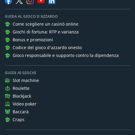
GUIDA AL GIOCO D'AZZARDO
Come scegliere un casinò online
Giochi di fortuna: RTP e varianza
Bonus e promozioni
Codice del gioco d’azzardo onesto
Gioco responsabile e supporto contro la dipendenza
GUIDE AI GIOCHI
Slot machine
Roulette
Blackjack
Video poker
Baccarà
Craps