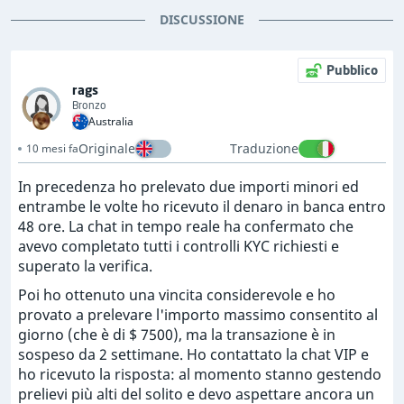
DISCUSSIONE
Pubblico
rags
Bronzo
Australia
Originale
Traduzione
10 mesi fa
In precedenza ho prelevato due importi minori ed
entrambe le volte ho ricevuto il denaro in banca entro
48 ore. La chat in tempo reale ha confermato che
avevo completato tutti i controlli KYC richiesti e
superato la verifica.
Poi ho ottenuto una vincita considerevole e ho
provato a prelevare l'importo massimo consentito al
giorno (che è di $ 7500), ma la transazione è in
sospeso da 2 settimane. Ho contattato la chat VIP e
ho ricevuto la risposta: al momento stanno gestendo
prelievi più alti del solito e devo aspettare ancora un