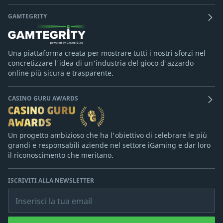
GAMTEGRITY
Una piattaforma creata per mostrare tutti i nostri sforzi nel
concretizzare l'idea di un'industria del gioco d'azzardo
online più sicura e trasparente.
CASINO GURU AWARDS
Un progetto ambizioso che ha l'obiettivo di celebrare le più
grandi e responsabili aziende nel settore iGaming e dar loro
il riconoscimento che meritano.
ISCRIVITI ALLA NEWSLETTER
Inserisci la tua email