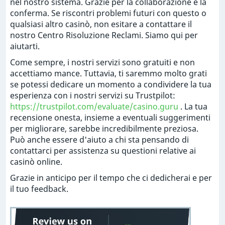
nel nostro sistema. Grazie per la collaborazione e la
conferma. Se riscontri problemi futuri con questo o
qualsiasi altro casinò, non esitare a contattare il
nostro Centro Risoluzione Reclami. Siamo qui per
aiutarti.
Come sempre, i nostri servizi sono gratuiti e non
accettiamo mance. Tuttavia, ti saremmo molto grati
se potessi dedicare un momento a condividere la tua
esperienza con i nostri servizi su Trustpilot:
https://trustpilot.com/evaluate/casino.guru
. La tua
recensione onesta, insieme a eventuali suggerimenti
per migliorare, sarebbe incredibilmente preziosa.
Può anche essere d'aiuto a chi sta pensando di
contattarci per assistenza su questioni relative ai
casinò online.
Grazie in anticipo per il tempo che ci dedicherai e per
il tuo feedback.