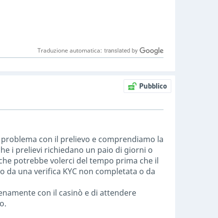
Traduzione automatica:
Pubblico
tuo problema con il prelievo e comprendiamo la
 i prelievi richiedano un paio di giorni o
che potrebbe volerci del tempo prima che il
o da una verifica KYC non completata o da
ienamente con il casinò e di attendere
o.