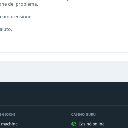
ione del problema.
a comprensione
aluto,
I GIOCHI
CASINO GURU
t machine
Casinò online