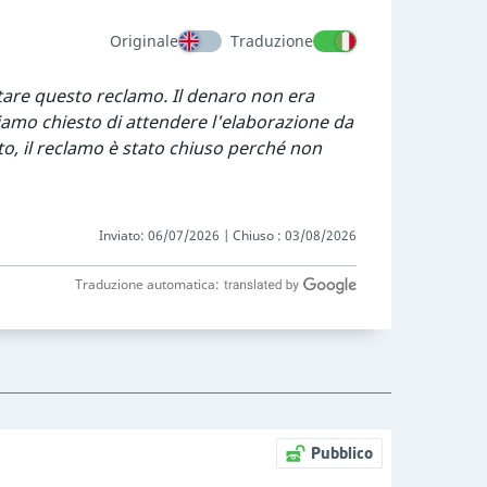
Originale
Traduzione
tare questo reclamo. Il denaro non era
biamo chiesto di attendere l'elaborazione da
ito, il reclamo è stato chiuso perché non
Inviato: 06/07/2026 |
Chiuso : 03/08/2026
Traduzione automatica:
Pubblico