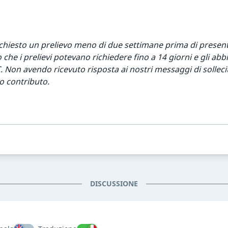
richiesto un prelievo meno di due settimane prima di presen
che i prelievi potevano richiedere fino a 14 giorni e gli ab
YC. Non avendo ricevuto risposta ai nostri messaggi di sollec
o contributo.
DISCUSSIONE