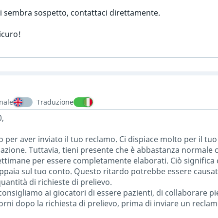
i sembra sospetto, contattaci direttamente.
icuro!
nale
Traduzione
0,
o per aver inviato il tuo reclamo. Ci dispiace molto per il 
zione. Tuttavia, tieni presente che è abbastanza normale che
ettimane per essere completamente elaborati. Ciò significa 
ppaia sul tuo conto. Questo ritardo potrebbe essere causat
antità di richieste di prelievo.
onsigliamo ai giocatori di essere pazienti, di collaborare p
rni dopo la richiesta di prelievo, prima di inviare un reclam