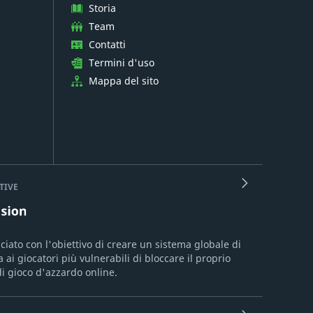
Storia
Team
Contatti
Termini d'uso
Mappa del sito
TIVE
ciato con l'obiettivo di creare un sistema globale di
ai giocatori più vulnerabili di bloccare il proprio
 di gioco d'azzardo online.