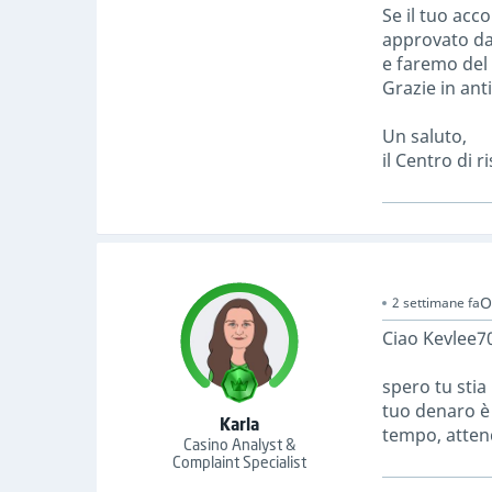
Se il tuo acco
approvato dal
e faremo del 
Grazie in ant
Un saluto,
il Centro di 
O
2 settimane fa
Ciao Kevlee7
spero tu stia
tuo denaro è 
Karla
tempo, attend
Casino Analyst &
Complaint Specialist