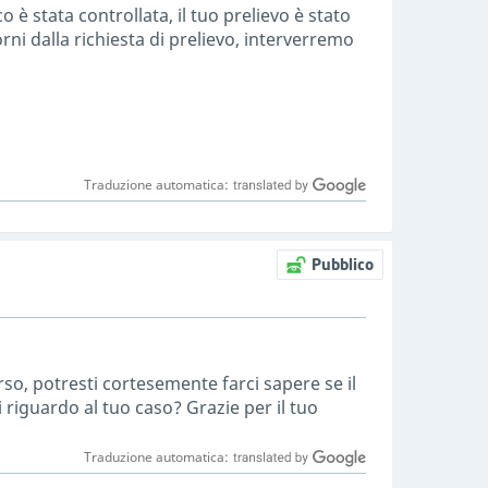
o è stata controllata, il tuo prelievo è stato
rni dalla richiesta di prelievo, interverremo
Traduzione automatica:
Pubblico
rso, potresti cortesemente farci sapere se il
 riguardo al tuo caso? Grazie per il tuo
Traduzione automatica: