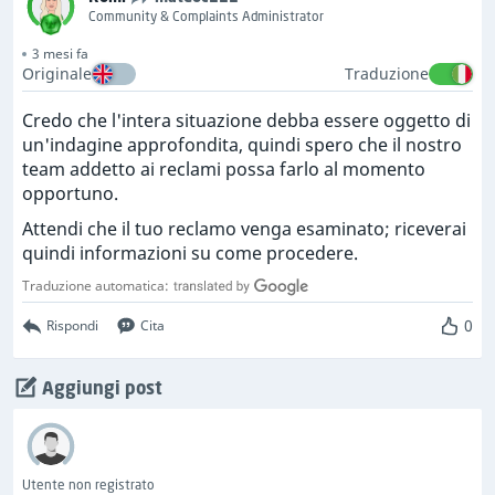
Community & Complaints Administrator
3 mesi fa
Originale
Traduzione
Credo che l'intera situazione debba essere oggetto di
un'indagine approfondita, quindi spero che il nostro
team addetto ai reclami possa farlo al momento
opportuno.
Attendi che il tuo reclamo venga esaminato; riceverai
quindi informazioni su come procedere.
Traduzione automatica:
0
Rispondi
Cita
Aggiungi post
Utente non registrato