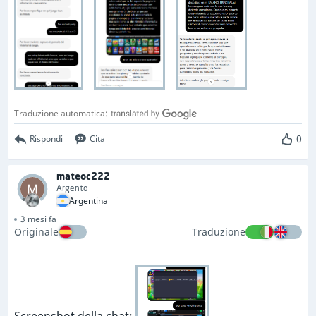
Traduzione automatica:
0
Rispondi
Cita
mateoc222
Argento
Argentina
3 mesi fa
Originale
Traduzione