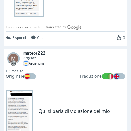
Traduzione automatica:
0
Rispondi
Cita
mateoc222
Argento
Argentina
3 mesi fa
Originale
Traduzione
Qui si parla di violazione del mio