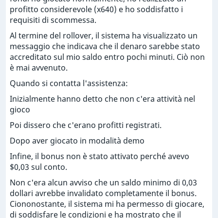
profitto considerevole (x640) e ho soddisfatto i
requisiti di scommessa.
Al termine del rollover, il sistema ha visualizzato un
messaggio che indicava che il denaro sarebbe stato
accreditato sul mio saldo entro pochi minuti. Ciò non
è mai avvenuto.
Quando si contatta l'assistenza:
Inizialmente hanno detto che non c'era attività nel
gioco
Poi dissero che c'erano profitti registrati.
Dopo aver giocato in modalità demo
Infine, il bonus non è stato attivato perché avevo
$0,03 sul conto.
Non c'era alcun avviso che un saldo minimo di 0,03
dollari avrebbe invalidato completamente il bonus.
Ciononostante, il sistema mi ha permesso di giocare,
di soddisfare le condizioni e ha mostrato che il