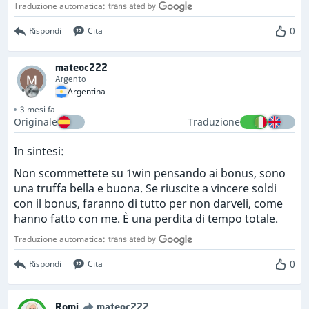
Traduzione automatica:
0
Rispondi
Cita
mateoc222
Argento
Argentina
3 mesi fa
Originale
Traduzione
In sintesi:
Non scommettete su 1win pensando ai bonus, sono
una truffa bella e buona. Se riuscite a vincere soldi
con il bonus, faranno di tutto per non darveli, come
hanno fatto con me. È una perdita di tempo totale.
Traduzione automatica:
0
Rispondi
Cita
Romi
mateoc222