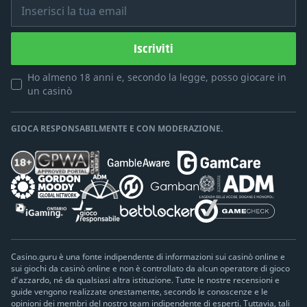
Inserisci la tua email
Iscriviti
Ho almeno 18 anni e, secondo la legge, posso giocare in
un casinò
GIOCA RESPONSABILMENTE E CON MODERAZIONE.
Casino.guru è una fonte indipendente di informazioni sui casinò online e
sui giochi da casinò online e non è controllato da alcun operatore di gioco
d’azzardo, né da qualsiasi altra istituzione. Tutte le nostre recensioni e
guide vengono realizzate onestamente, secondo le conoscenze e le
opinioni dei membri del nostro team indipendente di esperti. Tuttavia, tali