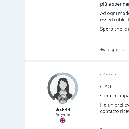
più e spendere
Ad ogni modo
esserti utile.
Spero che le 
Rispondi
2 anni fa
CIAO
sono incappa
Ho un preliev
Vix844
contatto rice
Argento