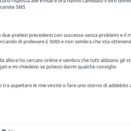
cuna risposta alle e-mail e ora hanno cambiato il loro dom
tramite SMS
 due prelievi precedenti con successo senza problemi e il 
ercando di prelevare £ 5000 e non sembra che stia ottenendo
a allora ho cercato online e sembra che tutti abbiano gli st
agati e mi chiedevo se potessi darmi qualche consiglio
 tra aspettare le mie vincite o fare uno storno di addebito a