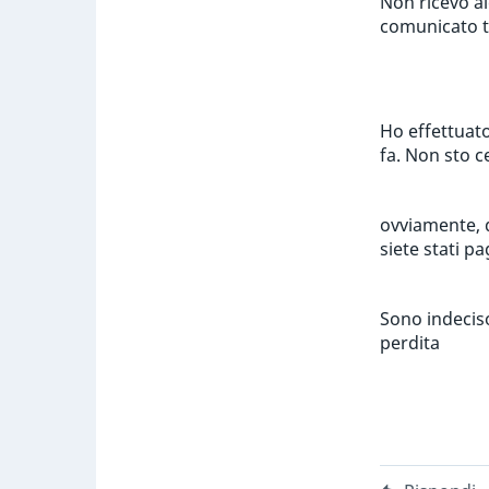
Non ricevo al
comunicato 
Ho effettuato
fa. Non sto c
ovviamente, d
siete stati p
Sono indeciso
perdita