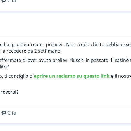
Cita
e hai problemi con il prelievo. Non credo che tu debba esse
i a recedere da 2 settimane.
 affermato di aver avuto prelievi riusciti in passato. Il casin
lito?
 ti consiglio di
aprire un reclamo su questo link
e il nostr
proverai?
Cita