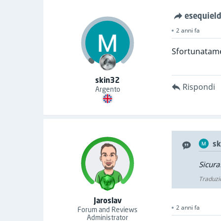
esequiel
2 anni fa
Sfortunatame
skin32
Rispondi
Argento
sk
Sicura
Traduzi
Jaroslav
2 anni fa
Forum and Reviews
Administrator