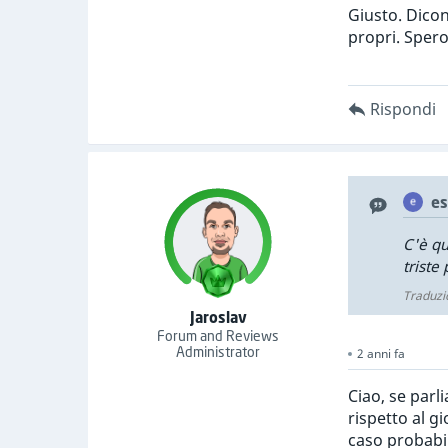
Giusto. Dicon
propri. Spero
Rispondi
es
C'è qu
triste 
Traduzi
Jaroslav
Forum and Reviews
Administrator
2 anni fa
Ciao, se parl
rispetto al g
caso probabi