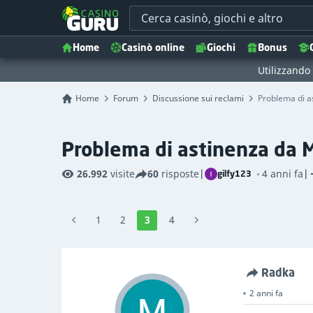
Home
Casinò online
Giochi
Bonus
Utilizzando i
Home
Forum
Discussione sui reclami
Problema di a
Problema di astinenza da M
26.992
visite
60
risposte
|
4 anni fa
|
gilfy123
1
2
3
4
Radka
2 anni fa