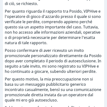
di ciò, se richiesto.
Per quanto riguarda il rapporto tra Posido, VIPHive e
l'operatore di gioco d'azzardo presso il quale si sono
verificate le perdite, comprendo appieno perché
questo sia un aspetto importante del caso. Tuttavia,
non ho accesso alle informazioni aziendali, operative
o di proprietà necessarie per determinare l'esatta
natura di tale rapporto.
Posso confermare di aver ricevuto un invito
promozionale personalizzato direttamente da Posido
dopo aver completato il periodo di autoesclusione. In
seguito a tale invito, mi sono registrato su VIPHive e
ho continuato a giocare, subendo ulteriori perdite.
Per questo motivo, la mia preoccupazione non si
basa su un messaggio pubblicitario generico
incontrato casualmente, bensì su una comunicazione
promozionale diretta inviata da un operatore dal
quale mi ero già autoescluso.