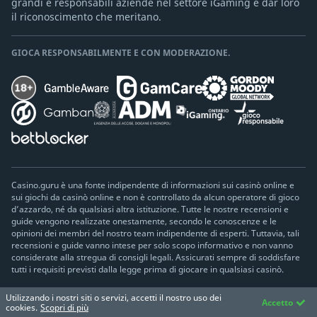
grandi e responsabili aziende nel settore iGaming e dar loro
il riconoscimento che meritano.
GIOCA RESPONSABILMENTE E CON MODERAZIONE.
Casino.guru è una fonte indipendente di informazioni sui casinò online e
sui giochi da casinò online e non è controllato da alcun operatore di gioco
d’azzardo, né da qualsiasi altra istituzione. Tutte le nostre recensioni e
guide vengono realizzate onestamente, secondo le conoscenze e le
opinioni dei membri del nostro team indipendente di esperti. Tuttavia, tali
recensioni e guide vanno intese per solo scopo informativo e non vanno
considerate alla stregua di consigli legali. Assicurati sempre di soddisfare
tutti i requisiti previsti dalla legge prima di giocare in qualsiasi casinò.
CASINO GURU IN ALTRE LINGUE
Utilizzando i nostri siti o servizi, accetti il nostro uso dei
Accetto
cookies.
Scopri di più