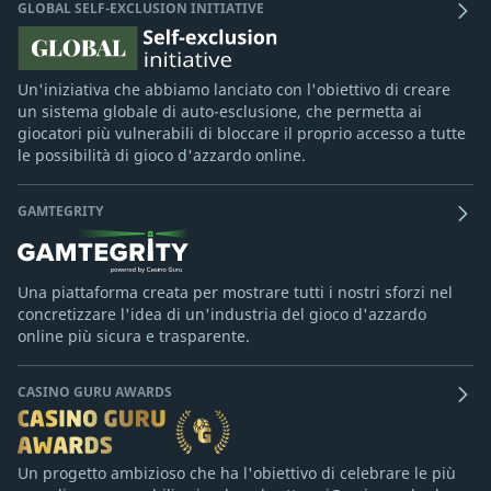
GLOBAL SELF-EXCLUSION INITIATIVE
Un'iniziativa che abbiamo lanciato con l'obiettivo di creare
un sistema globale di auto-esclusione, che permetta ai
giocatori più vulnerabili di bloccare il proprio accesso a tutte
le possibilità di gioco d'azzardo online.
GAMTEGRITY
Una piattaforma creata per mostrare tutti i nostri sforzi nel
concretizzare l'idea di un'industria del gioco d'azzardo
online più sicura e trasparente.
CASINO GURU AWARDS
Un progetto ambizioso che ha l'obiettivo di celebrare le più