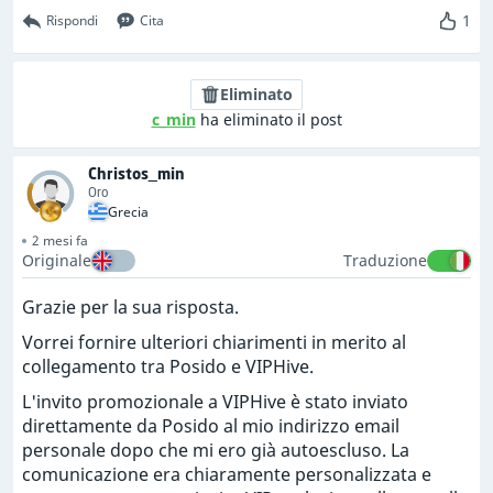
1
Rispondi
Cita
Eliminato
c_min
ha eliminato il post
Christos_min
Oro
Grecia
2 mesi fa
Originale
Traduzione
Grazie per la sua risposta.
Vorrei fornire ulteriori chiarimenti in merito al
collegamento tra Posido e VIPHive.
L'invito promozionale a VIPHive è stato inviato
direttamente da Posido al mio indirizzo email
personale dopo che mi ero già autoescluso. La
comunicazione era chiaramente personalizzata e