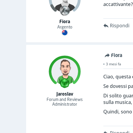
accattivante?
Fiora
Rispondi
Argento
Fiora
3 mesi fa
Ciao, questa
Se dovessi p
Jaroslav
Di solito gua
Forum and Reviews
sulla musica,
Administrator
Quindi, sono 