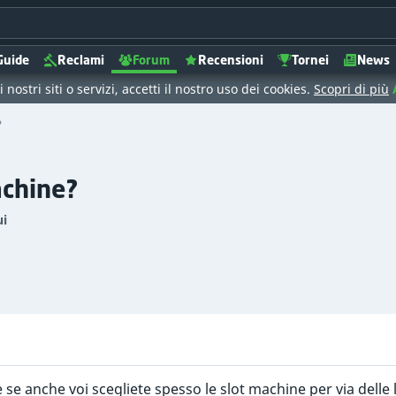
Guide
Reclami
Forum
Recensioni
Tornei
News
 nostri siti o servizi, accetti il nostro uso dei cookies.
Scopri di più
?
achine?
ui
 se anche voi scegliete spesso le slot machine per via delle 