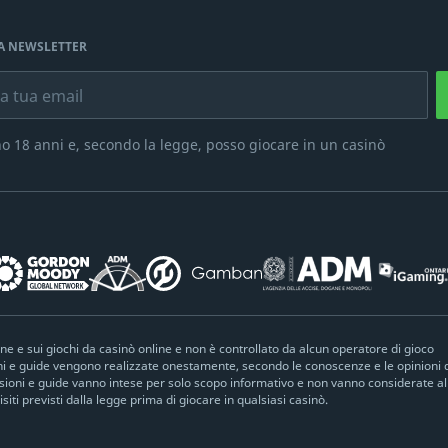
LA NEWSLETTER
la tua email
 18 anni e, secondo la legge, posso giocare in un casinò
ne e sui giochi da casinò online e non è controllato da alcun operatore di gioco
ioni e guide vengono realizzate onestamente, secondo le conoscenze e le opinioni 
nsioni e guide vanno intese per solo scopo informativo e non vanno considerate al
isiti previsti dalla legge prima di giocare in qualsiasi casinò.