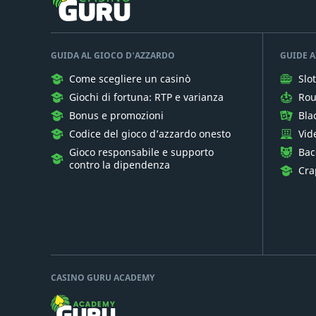
GUIDA AL GIOCO D'AZZARDO
GUIDE A
Come scegliere un casinò
Slo
Giochi di fortuna: RTP e varianza
Rou
Bonus e promozioni
Bla
Codice del gioco d’azzardo onesto
Vid
Gioco responsabile e supporto
Bac
contro la dipendenza
Cra
CASINO GURU ACADEMY