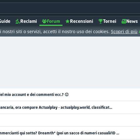
Guide
Reclami
Forum
Recensioni
Tornei
News
 nostri siti o servizi, accetti il nostro uso dei cookies.
Scopri di più
del mio account e dei commenti ecc.? 🙂
ancaria, ora compare Actualplay - actualplay.world, classificat...
mercianti qui sotto? Dreamth* (poi un sacco di numeri casuali/ID ...