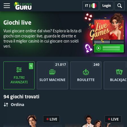
IT
|
Login
Giochi live
Vuoi giocare online dal vivo? Esplora la lista di
giochi con croupier live, guarda le dirette e
trova il miglior casinò in cui giocare con soldi
veri.
21.017
240
1
FILTRI
SLOT MACHINE
ROULETTE
BLACKJAC
AVANZATI
94 giochi trovati
Ordina
LIVE
LIVE