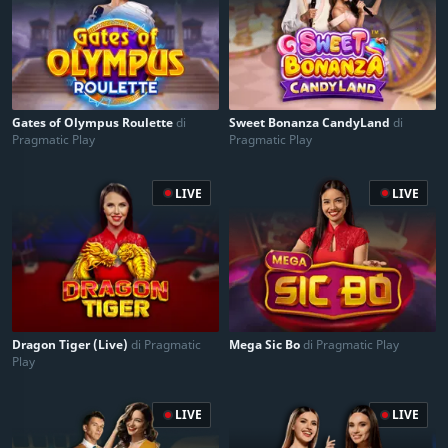
Gates of Olympus Roulette
di
Sweet Bonanza CandyLand
di
Pragmatic Play
Pragmatic Play
LIVE
LIVE
Dragon Tiger (Live)
di Pragmatic
Mega Sic Bo
di Pragmatic Play
Play
LIVE
LIVE