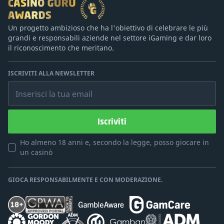
Un progetto ambizioso che ha l'obiettivo di celebrare le più
grandi e responsabili aziende nel settore iGaming e dar loro
il riconoscimento che meritano.
ISCRIVITI ALLA NEWSLETTER
Inserisci la tua email
Iscriviti
Ho almeno 18 anni e, secondo la legge, posso giocare in
un casinò
GIOCA RESPONSABILMENTE E CON MODERAZIONE.