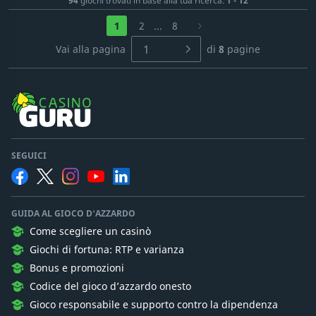
94
giochi trovati in base alla tua ricerca.
1 - 12
1
2
...
8
Vai alla pagina
di
8
pagine
SEGUICI
GUIDA AL GIOCO D'AZZARDO
Come scegliere un casinò
Giochi di fortuna: RTP e varianza
Bonus e promozioni
Codice del gioco d’azzardo onesto
Gioco responsabile e supporto contro la dipendenza