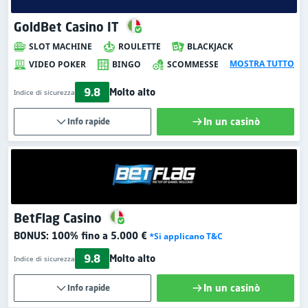
GoldBet Casino IT
SLOT MACHINE
ROULETTE
BLACKJACK
MOSTRA TUTTO
VIDEO POKER
BINGO
SCOMMESSE
9.8
Molto alto
Indice di sicurezza
In un casinò
Info rapide
BetFlag Casino
BONUS:
100% fino a 5.000 €
*Si applicano T&C
9.8
Molto alto
Indice di sicurezza
In un casinò
Info rapide