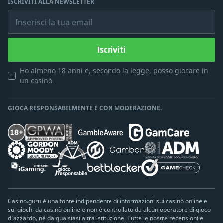
ISCRIVITI ALLA NEWSLETTER
Inserisci la tua email
Iscriviti
Ho almeno 18 anni e, secondo la legge, posso giocare in
un casinò
GIOCA RESPONSABILMENTE E CON MODERAZIONE.
Casino.guru è una fonte indipendente di informazioni sui casinò online e
sui giochi da casinò online e non è controllato da alcun operatore di gioco
d’azzardo, né da qualsiasi altra istituzione. Tutte le nostre recensioni e