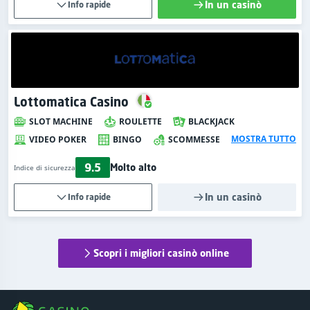
In un casinò
Info rapide
Lottomatica Casino
SLOT MACHINE
ROULETTE
BLACKJACK
MOSTRA TUTTO
VIDEO POKER
BINGO
SCOMMESSE
9.5
Molto alto
Indice di sicurezza
In un casinò
Info rapide
Scopri i migliori casinò online