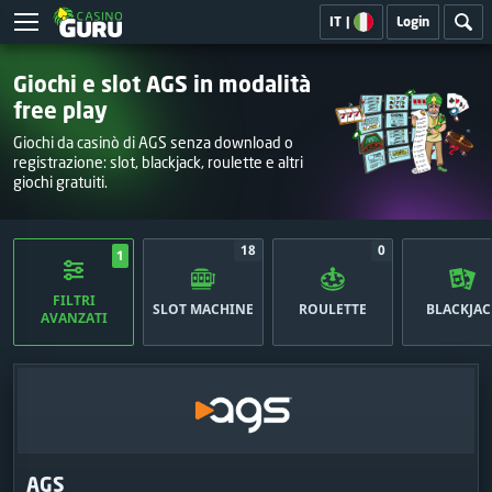
IT
|
Login
Giochi e slot AGS in modalità
free play
Giochi da casinò di AGS senza download o
registrazione: slot, blackjack, roulette e altri
giochi gratuiti.
18
0
1
FILTRI
SLOT MACHINE
ROULETTE
BLACKJAC
AVANZATI
AGS