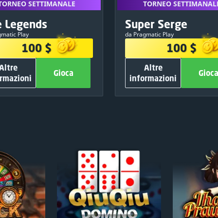
TORNEO SETTIMANALE
TORNEO SETTIMANAL
PREMI
PREMI
e Legends
Super Serge
:
08
:
28
06
:
08
:
28
100 $
100 $
gmatic Play
da Pragmatic Play
100 $
100 $
1
50 $
2
30 $
Altre
Altre
Gioca
Gioc
3
20 $
ormazioni
informazioni
ALTRE INFORMAZIONI
ALTRE INFORMAZIONI
Totale spin gratuiti:
250
Totale spin gra
Gioca
Chiudi
Gioca
Chiu
atic Play
Creatori:
Pragmatic Play
Cre
IS
Partecipazione:
GRATIS
Partecipa