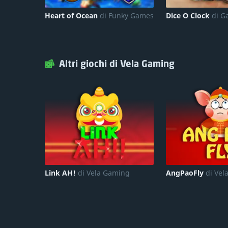
Heart of Ocean
di Funky Games
Dice O Clock
di G
Altri giochi di Vela Gaming
Link AH!
di Vela Gaming
AngPaoFly
di Ve