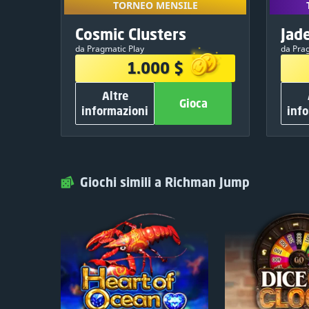
TORNEO MENSILE
PREMI
Cosmic Clusters
Jad
24
:
08
:
28
03
1.000 $
da Pragmatic Play
da Pra
1.000 $
380 $
1
50 $
250 $
2
30 $
Altre
Gioca
120 $
3
20 $
informazioni
inf
75 $
4
ALTRE INFORMAZIONI
50 $
5
750
Totale spin gratuiti:
250
Gioca
Chiudi
25 $
6
Pragmatic Play
Creatori:
Pragm
25 $
7
Giochi simili a Richman Jump
GRATIS
Partecipazione:
GRAT
25 $
8
25 $
9
25 $
10