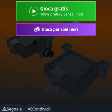
Gioca gratis
100% gratis / Senza limiti
Gioca per soldi veri
Segnala
Condividi