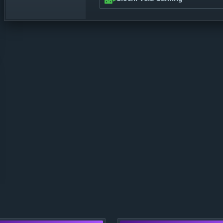
TORNEO SETTIMANALE
TORNEO SETTIMANAL