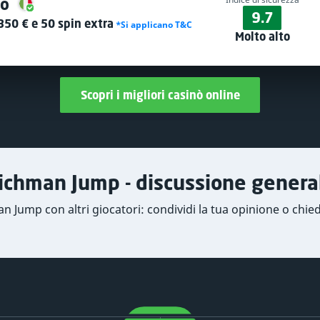
no
9.7
350 €
e 50 spin extra
*Si applicano T&C
Molto alto
Scopri i migliori casinò online
ichman Jump - discussione genera
n Jump con altri giocatori: condividi la tua opinione o chie