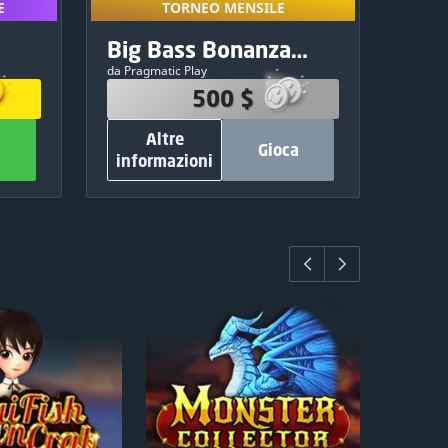
Sbloccalo giocando in altri
E
TORNEO MENSILE
tornei e condividendo i
PREMI
Esclusivo
Big Bass Bonanza
tuoi risultati
500 $
1000
da Pragmatic Play
500 $
1
250 $
1
2
150 $
2
Altre
a
Gioca
3
50 $
3
informazioni
30 $
4
ALTRE INFORMAZIONI
20 $
5
tuiti:
500
Totale spin gratuiti:
di
Gioca
Chiudi
atori:
Pragmatic Play
Creatori:
zione:
Condividi e Gioca
Partecipazione: