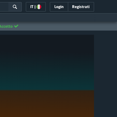
IT
|
Login
Registrati
Accetto