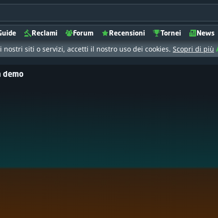
Guide
Reclami
Forum
Recensioni
Tornei
News
 nostri siti o servizi, accetti il nostro uso dei cookies.
Scopri di più
à demo