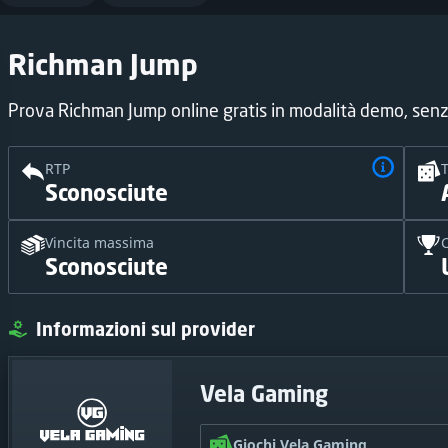
Richman Jump
Prova Richman Jump online gratis in modalità demo, senz
RTP
T
Sconosciute
Vincita massima
C
Sconosciute
Informazioni sul provider
Vela Gaming
Giochi Vela Gaming