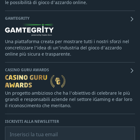
le possibilità di gioco d'azzardo online.
GAMTEGRITY
Una piattaforma creata per mostrare tutti i nostri sforzi nel
concretizzare l'idea di un'industria del gioco d'azzardo
online più sicura e trasparente.
CASINO GURU AWARDS
Un progetto ambizioso che ha l'obiettivo di celebrare le più
grandi e responsabili aziende nel settore iGaming e dar loro
il riconoscimento che meritano.
ISCRIVITI ALLA NEWSLETTER
Inserisci la tua email