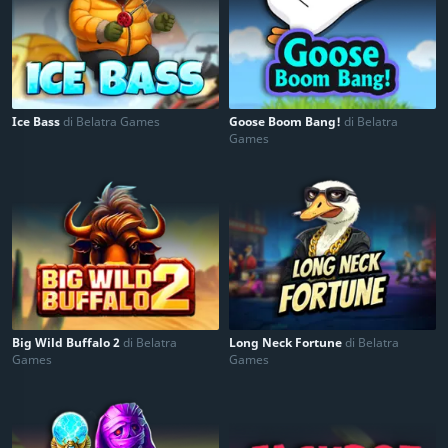
Ice Bass
di Belatra Games
Goose Boom Bang!
di Belatra
Games
Big Wild Buffalo 2
di Belatra
Long Neck Fortune
di Belatra
Games
Games