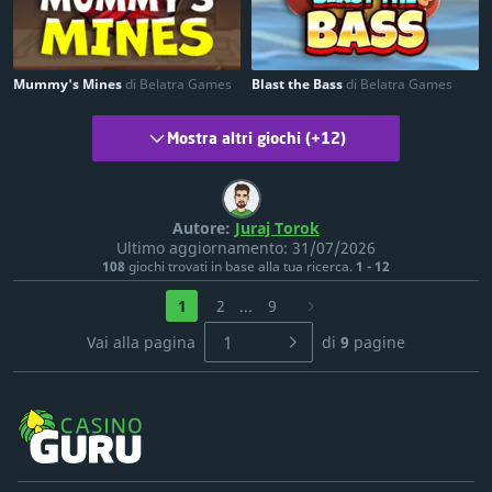
Mummy's Mines
di Belatra Games
Blast the Bass
di Belatra Games
Mostra altri giochi (+12)
Autore:
Juraj Torok
Ultimo aggiornamento:
31/07/2026
108
giochi trovati in base alla tua ricerca.
1 - 12
1
2
...
9
Vai alla pagina
di
9
pagine