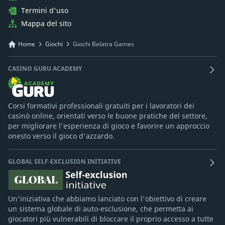
Termini d'uso
Mappa del sito
Home
Giochi
Giochi Belatra Games
CASINO GURU ACADEMY
Corsi formativi professionali gratuiti per i lavoratori dei
casinò online, orientati verso le buone pratiche del settore,
per migliorare l'esperienza di gioco e favorire un approccio
onesto verso il gioco d'azzardo.
GLOBAL SELF-EXCLUSION INITIATIVE
Un'iniziativa che abbiamo lanciato con l'obiettivo di creare
un sistema globale di auto-esclusione, che permetta ai
giocatori più vulnerabili di bloccare il proprio accesso a tutte