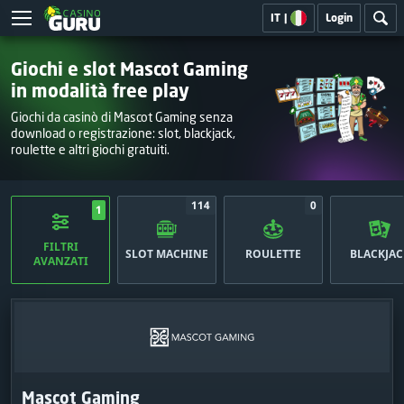
IT
|
Login
Giochi e slot Mascot Gaming
in modalità free play
Giochi da casinò di Mascot Gaming senza
download o registrazione: slot, blackjack,
roulette e altri giochi gratuiti.
114
0
1
FILTRI
SLOT MACHINE
ROULETTE
BLACKJAC
AVANZATI
Mascot Gaming