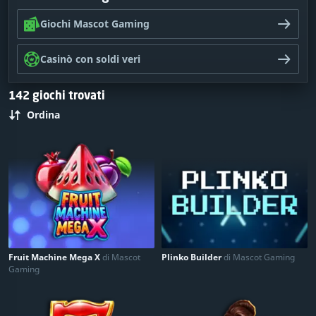
Giochi Mascot Gaming
Casinò con soldi veri
142 giochi trovati
Ordina
Fruit Machine Mega X
di Mascot
Plinko Builder
di Mascot Gaming
Gaming