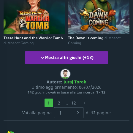
Tessa Hunt and the Warrior Tomb
The Dawn is coming
di Mascot
di Mascot Gaming
Gaming
Mostra altri giochi (+12)
Autore:
Juraj Torok
Ultimo aggiornamento:
06/07/2026
142
giochi trovati in base alla tua ricerca.
1 - 12
1
2
...
12
Vai alla pagina
di
12
pagine