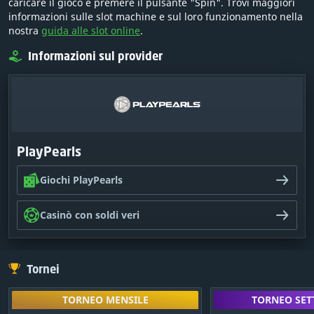
caricare il gioco e premere il pulsante "Spin". Trovi maggiori
informazioni sulle slot machine e sul loro funzionamento nella
nostra
guida alle slot online
.
Informazioni sul provider
PlayPearls
Giochi PlayPearls
Casinò con soldi veri
Tornei
TORNEO MENSILE
TORNEO SET
TORNEO MENSILE
TORNEO SET