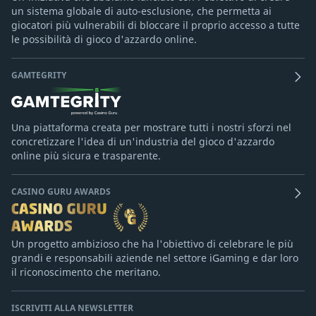
un sistema globale di auto-esclusione, che permetta ai
giocatori più vulnerabili di bloccare il proprio accesso a tutte
le possibilità di gioco d'azzardo online.
GAMTEGRITY
Una piattaforma creata per mostrare tutti i nostri sforzi nel
concretizzare l'idea di un'industria del gioco d'azzardo
online più sicura e trasparente.
CASINO GURU AWARDS
Un progetto ambizioso che ha l'obiettivo di celebrare le più
grandi e responsabili aziende nel settore iGaming e dar loro
il riconoscimento che meritano.
ISCRIVITI ALLA NEWSLETTER