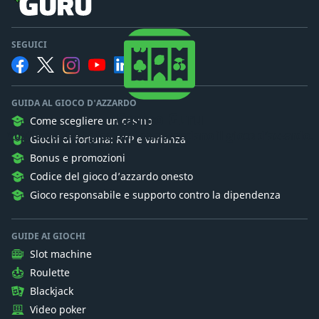
SEGUICI
GUIDA AL GIOCO D'AZZARDO
Casino Guru
Come scegliere un casinò
Vogliamo che i giocatori comprendano il gioco d'azzardo.
Giochi di fortuna: RTP e varianza
Bonus e promozioni
Codice del gioco d’azzardo onesto
Gioco responsabile e supporto contro la dipendenza
GUIDE AI GIOCHI
Slot machine
Roulette
Blackjack
Video poker