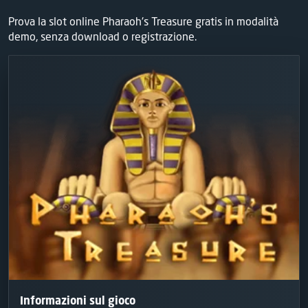
Prova la slot online Pharaoh's Treasure gratis in modalità
demo, senza download o registrazione.
Informazioni sul gioco