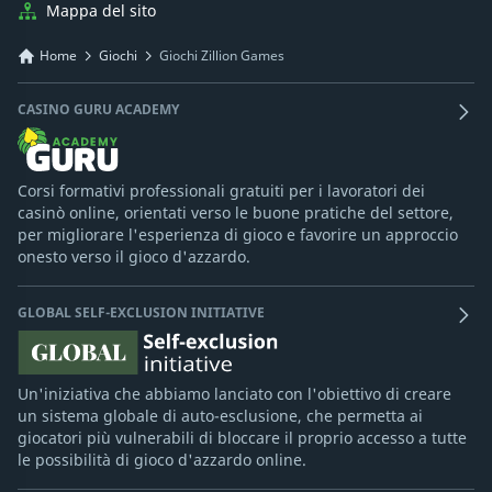
Mappa del sito
Home
Giochi
Giochi Zillion Games
CASINO GURU ACADEMY
Corsi formativi professionali gratuiti per i lavoratori dei
casinò online, orientati verso le buone pratiche del settore,
per migliorare l'esperienza di gioco e favorire un approccio
onesto verso il gioco d'azzardo.
GLOBAL SELF-EXCLUSION INITIATIVE
Un'iniziativa che abbiamo lanciato con l'obiettivo di creare
un sistema globale di auto-esclusione, che permetta ai
giocatori più vulnerabili di bloccare il proprio accesso a tutte
le possibilità di gioco d'azzardo online.