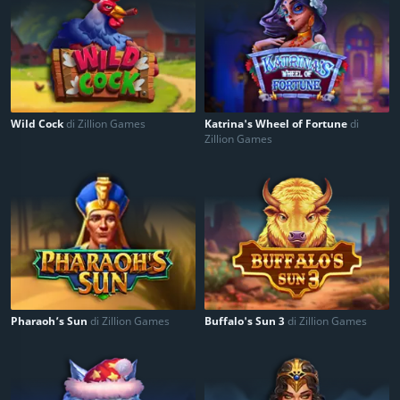
Wild Cock
di Zillion Games
Katrina's Wheel of Fortune
di
Zillion Games
Pharaoh’s Sun
di Zillion Games
Buffalo's Sun 3
di Zillion Games