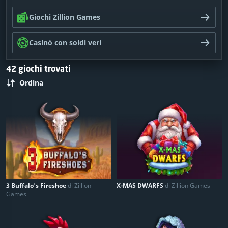
Giochi Zillion Games
Casinò con soldi veri
42 giochi trovati
Ordina
3 Buffalo's Fireshoe
di Zillion
X-MAS DWARFS
di Zillion Games
Games