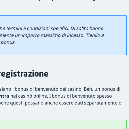
e termini e condizioni specifici. Di solito hanno
lmente un importo massimo di incasso. Tienilo a
 bonus.
registrazione
 siano i bonus di benvenuto dei casinò. Beh, un bonus di
ontra
nei casinò online. I bonus di benvenuto spesso
bene questi possano anche essere dati separatamente o