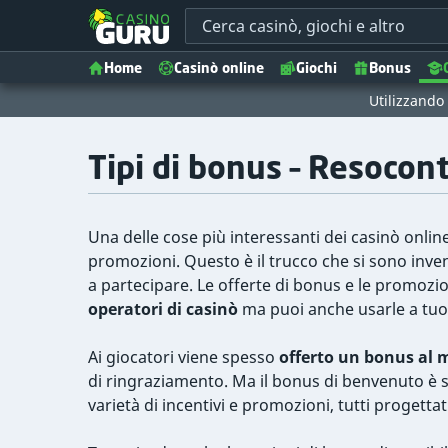
Home
Casinò online
Giochi
Bonus
Utilizzando i
Tipi di bonus – Resoco
Una delle cose più interessanti dei casinò onlin
promozioni. Questo è il trucco che si sono invent
a partecipare. Le offerte di bonus e le promozi
operatori di casinò
ma puoi anche usarle a tuo
Ai giocatori viene spesso
offerto un bonus al 
di ringraziamento. Ma il bonus di benvenuto è sol
varietà di incentivi e promozioni, tutti progetta