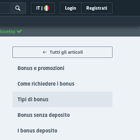
IT
|
Login
Registrati
Accetto
Tutti gli articoli
Bonus e promozioni
Come richiedere i bonus
Tipi di bonus
Bonus senza deposito
I bonus deposito