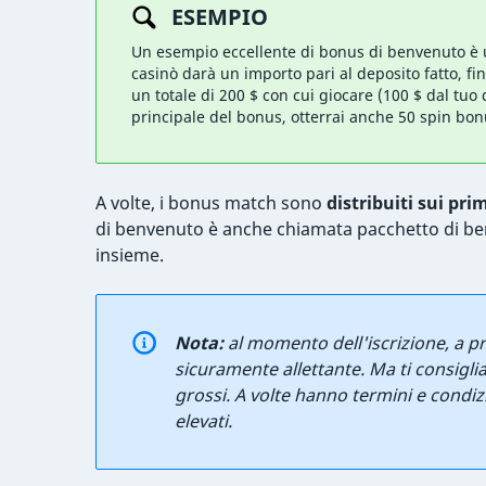
ESEMPIO
Un esempio eccellente di bonus di benvenuto è u
casinò darà un importo pari al deposito fatto, fi
un totale di 200 $ con cui giocare (100 $ dal tuo
principale del bonus, otterrai anche 50 spin bon
A volte, i bonus match sono
distribuiti sui pri
di benvenuto è anche chiamata pacchetto di b
insieme.
Nota:
al momento dell'iscrizione, a p
sicuramente allettante. Ma ti consigl
grossi. A volte hanno termini e condizi
elevati.