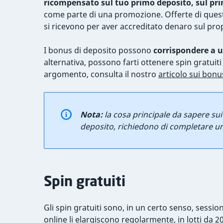
ricompensato sul tuo primo deposito, sul pri
come parte di una promozione. Offerte di ques
si ricevono per aver accreditato denaro sul pro
I bonus di deposito possono
corrispondere a u
alternativa, possono farti ottenere spin gratuiti
argomento, consulta il nostro
articolo sui bon
Nota:
la cosa principale da sapere su
deposito, richiedono di completare un
Spin gratuiti
Gli spin gratuiti sono, in un certo senso, session
online li elargiscono regolarmente, in lotti da 2