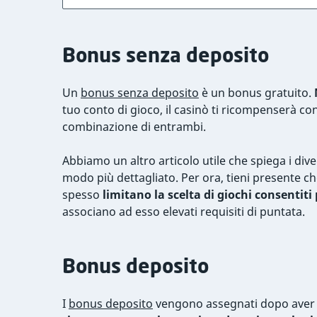
Bonus senza deposito
Un
bonus senza deposito
è un bonus gratuito.
tuo conto di gioco, il casinò ti ricompenserà c
combinazione di entrambi.
Abbiamo un altro articolo utile che spiega i dive
modo più dettagliato. Per ora, tieni presente c
spesso
limitano la scelta di giochi consentiti
associano ad esso elevati requisiti di puntata.
Bonus deposito
I
bonus deposito
vengono assegnati dopo aver ri