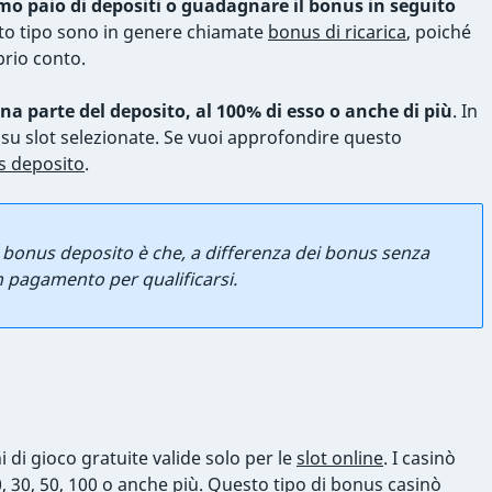
mo paio di depositi o guadagnare il bonus in seguito
to tipo sono in genere chiamate
bonus di ricarica
, poiché
prio conto.
na parte del deposito, al 100% di esso o anche di più
. In
 su slot selezionate.
Se vuoi approfondire questo
us deposito
.
i bonus deposito è che, a differenza dei bonus senza
 pagamento per qualificarsi.
i di gioco gratuite valide solo per le
slot online
. I casinò
0, 30, 50, 100 o anche più. Questo tipo di bonus casinò