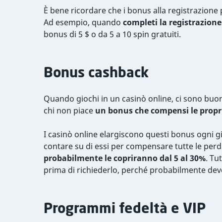
È bene ricordare che i bonus alla registrazion
Ad esempio, quando
completi la registrazione 
bonus di 5 $ o da 5 a 10 spin gratuiti.
Bonus cashback
Quando giochi in un casinò online, ci sono buone
chi non piace
un bonus che compensi le propri
I casinò online elargiscono questi bonus ogni 
contare su di essi per compensare tutte le perdi
probabilmente le copriranno dal 5 al 30%
. Tu
prima di richiederlo, perché probabilmente deve
Programmi fedeltà e VIP