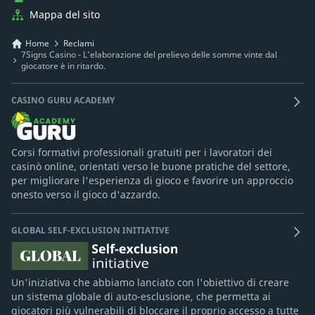
Mappa del sito
Home
Reclami
7Signs Casino - L'elaborazione del prelievo delle somme vinte dal
giocatore è in ritardo.
CASINO GURU ACADEMY
Corsi formativi professionali gratuiti per i lavoratori dei
casinò online, orientati verso le buone pratiche del settore,
per migliorare l'esperienza di gioco e favorire un approccio
onesto verso il gioco d'azzardo.
GLOBAL SELF-EXCLUSION INITIATIVE
Un'iniziativa che abbiamo lanciato con l'obiettivo di creare
un sistema globale di auto-esclusione, che permetta ai
giocatori più vulnerabili di bloccare il proprio accesso a tutte