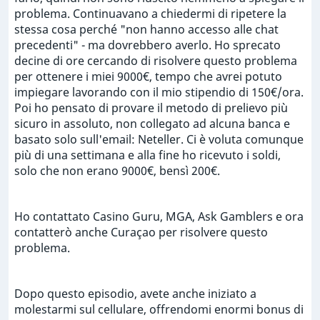
problema. Continuavano a chiedermi di ripetere la
stessa cosa perché "non hanno accesso alle chat
precedenti" - ma dovrebbero averlo. Ho sprecato
decine di ore cercando di risolvere questo problema
per ottenere i miei 9000€, tempo che avrei potuto
impiegare lavorando con il mio stipendio di 150€/ora.
Poi ho pensato di provare il metodo di prelievo più
sicuro in assoluto, non collegato ad alcuna banca e
basato solo sull'email: Neteller. Ci è voluta comunque
più di una settimana e alla fine ho ricevuto i soldi,
solo che non erano 9000€, bensì 200€.
Ho contattato Casino Guru, MGA, Ask Gamblers e ora
contatterò anche Curaçao per risolvere questo
problema.
Dopo questo episodio, avete anche iniziato a
molestarmi sul cellulare, offrendomi enormi bonus di