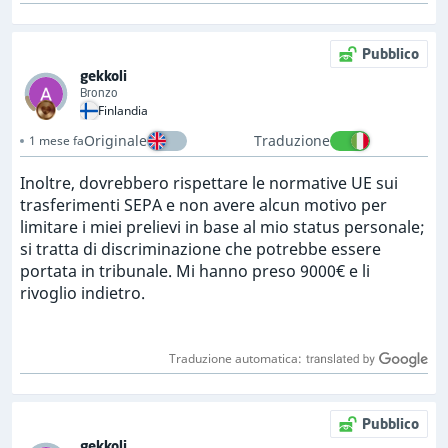
Pubblico
gekkoli
Bronzo
Finlandia
Originale
Traduzione
1 mese fa
Inoltre, dovrebbero rispettare le normative UE sui
trasferimenti SEPA e non avere alcun motivo per
limitare i miei prelievi in ​​base al mio status personale;
si tratta di discriminazione che potrebbe essere
portata in tribunale. Mi hanno preso 9000€ e li
rivoglio indietro.
Traduzione automatica:
Pubblico
gekkoli