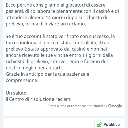
Ecco perché consigliamo ai giocatori di essere
pazienti, di collaborare pienamente con il casinò e di
attendere almeno 14 giorni dopo la richiesta di
prelievo, prima di inviare un reclamo.
Se il tuo account è stato verificato con successo, la
tua cronologia di gioco è stata controllata, il tuo
prelievo è stato approvato dal casinò e non hai
ancora ricevuto le tue vincite entro 14 giorni dalla
richiesta di prelievo, interverremo e faremo del
nostro meglio per aiutarti.
Grazie in anticipo per la tua pazienza e
comprensione.
Un saluto,
il Centro di risoluzione reclami
Traduzione automatica:
Pubblico