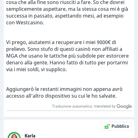
cosa che alla fine sono riusciti a fare. So che dovrei
semplicemente aspettare, ma la stessa cosa mi è già
successa in passato, aspettando mesi, ad esempio
con Westcasino.
Vi prego, aiutatemi a recuperare i miei 9000€ di
prelievo. Sono stufo di questi casinò non affiliati a
MGA che usano le tattiche più subdole per estorcere
denaro alla gente. Hanno fatto di tutto per portarmi
via i miei soldi, vi supplico.
Aggiungerò le restanti immagini non appena avrò
accesso all'altro dispositivo su cui le ho salvate.
Traduzione automatica:
Pubblico
Karla