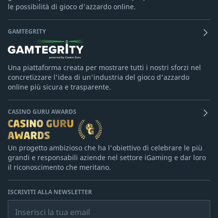
le possibilità di gioco d'azzardo online.
GAMTEGRITY
Una piattaforma creata per mostrare tutti i nostri sforzi nel
concretizzare l'idea di un'industria del gioco d'azzardo
online più sicura e trasparente.
CASINO GURU AWARDS
Un progetto ambizioso che ha l'obiettivo di celebrare le più
grandi e responsabili aziende nel settore iGaming e dar loro
il riconoscimento che meritano.
ISCRIVITI ALLA NEWSLETTER
Inserisci la tua email