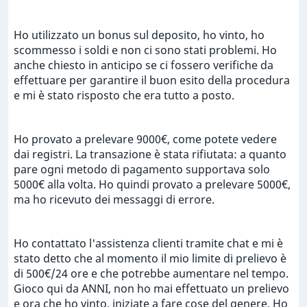
Ho utilizzato un bonus sul deposito, ho vinto, ho
scommesso i soldi e non ci sono stati problemi. Ho
anche chiesto in anticipo se ci fossero verifiche da
effettuare per garantire il buon esito della procedura
e mi è stato risposto che era tutto a posto.
Ho provato a prelevare 9000€, come potete vedere
dai registri. La transazione è stata rifiutata: a quanto
pare ogni metodo di pagamento supportava solo
5000€ alla volta. Ho quindi provato a prelevare 5000€,
ma ho ricevuto dei messaggi di errore.
Ho contattato l'assistenza clienti tramite chat e mi è
stato detto che al momento il mio limite di prelievo è
di 500€/24 ore e che potrebbe aumentare nel tempo.
Gioco qui da ANNI, non ho mai effettuato un prelievo
e ora che ho vinto, iniziate a fare cose del genere. Ho