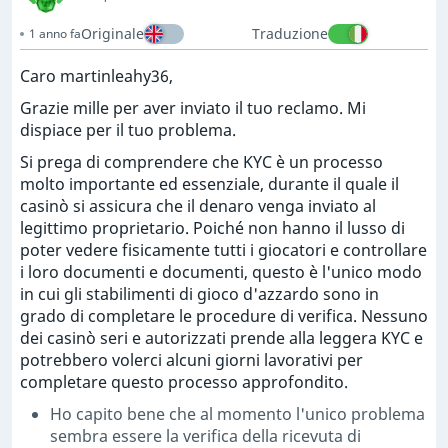
Originale
Traduzione
1 anno fa
Caro martinleahy36,
Grazie mille per aver inviato il tuo reclamo. Mi
dispiace per il tuo problema.
Si prega di comprendere che KYC è un processo
molto importante ed essenziale, durante il quale il
casinò si assicura che il denaro venga inviato al
legittimo proprietario. Poiché non hanno il lusso di
poter vedere fisicamente tutti i giocatori e controllare
i loro documenti e documenti, questo è l'unico modo
in cui gli stabilimenti di gioco d'azzardo sono in
grado di completare le procedure di verifica. Nessuno
dei casinò seri e autorizzati prende alla leggera KYC e
potrebbero volerci alcuni giorni lavorativi per
completare questo processo approfondito.
Ho capito bene che al momento l'unico problema
sembra essere la verifica della ricevuta di