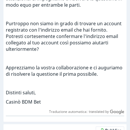
modo equo per entrambe le parti.
Purtroppo non siamo in grado di trovare un account
registrato con l'indirizzo email che hai fornito.
Potresti cortesemente confermare l'indirizzo email
collegato al tuo account così possiamo aiutarti
ulteriormente?
Apprezziamo la vostra collaborazione e ci auguriamo
di risolvere la questione il prima possibile.
Distinti saluti,
Casinò BDM Bet
Traduzione automatica: