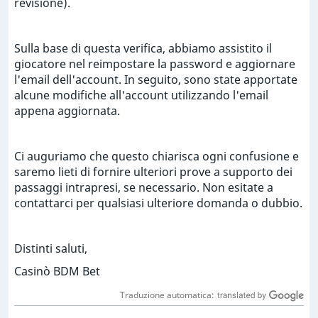
revisione).
Sulla base di questa verifica, abbiamo assistito il
giocatore nel reimpostare la password e aggiornare
l'email dell'account. In seguito, sono state apportate
alcune modifiche all'account utilizzando l'email
appena aggiornata.
Ci auguriamo che questo chiarisca ogni confusione e
saremo lieti di fornire ulteriori prove a supporto dei
passaggi intrapresi, se necessario. Non esitate a
contattarci per qualsiasi ulteriore domanda o dubbio.
Distinti saluti,
Casinò BDM Bet
Traduzione automatica: