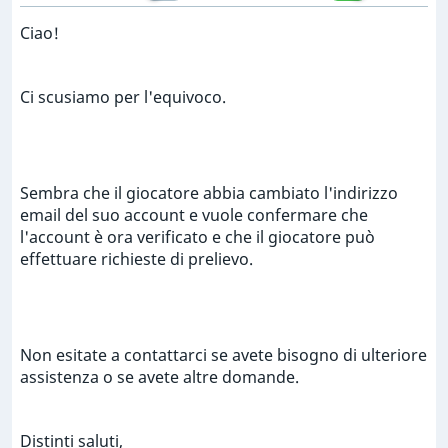
Ciao!
Ci scusiamo per l'equivoco.
Sembra che il giocatore abbia cambiato l'indirizzo
email del suo account e vuole confermare che
l'account è ora verificato e che il giocatore può
effettuare richieste di prelievo.
Non esitate a contattarci se avete bisogno di ulteriore
assistenza o se avete altre domande.
Distinti saluti,