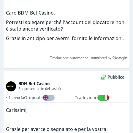
Caro BDM Bet Casino,
Potresti spiegare perché l'account del giocatore non
è stato ancora verificato?
Grazie in anticipo per avermi fornito le informazioni.
Traduzione automatica:
Pubblico
BDM Bet Casino
Rappresentante del casinò
Originale
Traduzione
1 anno fa
Carissimi,
Grazie per avercelo segnalato e per la vostra