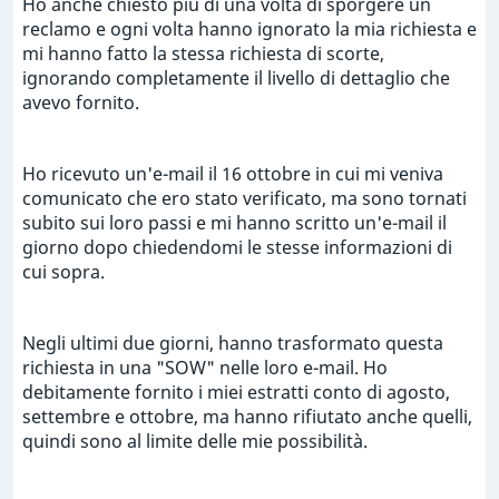
Ho anche chiesto più di una volta di sporgere un
reclamo e ogni volta hanno ignorato la mia richiesta e
mi hanno fatto la stessa richiesta di scorte,
ignorando completamente il livello di dettaglio che
avevo fornito.
Ho ricevuto un'e-mail il 16 ottobre in cui mi veniva
comunicato che ero stato verificato, ma sono tornati
subito sui loro passi e mi hanno scritto un'e-mail il
giorno dopo chiedendomi le stesse informazioni di
cui sopra.
Negli ultimi due giorni, hanno trasformato questa
richiesta in una "SOW" nelle loro e-mail. Ho
debitamente fornito i miei estratti conto di agosto,
settembre e ottobre, ma hanno rifiutato anche quelli,
quindi sono al limite delle mie possibilità.