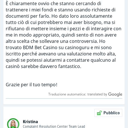
È chiaramente ovvio che stanno cercando di
trattenere i miei fondi e stanno usando richieste di
documenti per farlo. Ho dato loro assolutamente
tutto ciò di cui potrebbero mai aver bisogno, ma si
rifiutano di mettere insieme i pezzi e di interagire con
me in modo appropriato, quindi sento di non avere
altra scelta che sollevare una controversia. Ho
trovato BDM Bet Casino su casinoguru e mi sono
iscritto perché avevano una valutazione molto alta,
quindi se potessi aiutarmi a contattare qualcuno al
casinò sarebbe davvero fantastico.
Grazie per il tuo tempo!
Traduzione automatica:
Pubblico
Kristina
Complaint Resolution Center Team Lead