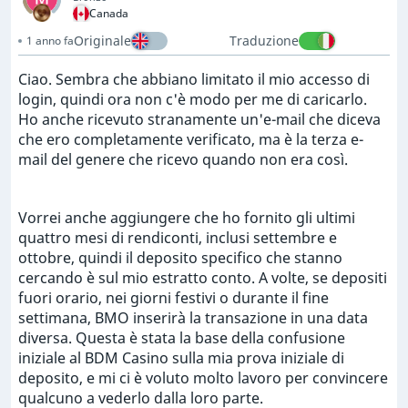
Canada
Originale
Traduzione
1 anno fa
Ciao. Sembra che abbiano limitato il mio accesso di
login, quindi ora non c'è modo per me di caricarlo.
Ho anche ricevuto stranamente un'e-mail che diceva
che ero completamente verificato, ma è la terza e-
mail del genere che ricevo quando non era così.
Vorrei anche aggiungere che ho fornito gli ultimi
quattro mesi di rendiconti, inclusi settembre e
ottobre, quindi il deposito specifico che stanno
cercando è sul mio estratto conto. A volte, se depositi
fuori orario, nei giorni festivi o durante il fine
settimana, BMO inserirà la transazione in una data
diversa. Questa è stata la base della confusione
iniziale al BDM Casino sulla mia prova iniziale di
deposito, e mi ci è voluto molto lavoro per convincere
qualcuno a vederlo dalla loro parte.