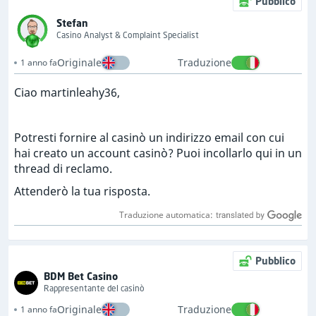
Pubblico
Stefan
Casino Analyst & Complaint Specialist
Originale
Traduzione
1 anno fa
Ciao martinleahy36,
Potresti fornire al casinò un indirizzo email con cui
hai creato un account casinò? Puoi incollarlo qui in un
thread di reclamo.
Attenderò la tua risposta.
Traduzione automatica:
Pubblico
BDM Bet Casino
Rappresentante del casinò
Originale
Traduzione
1 anno fa