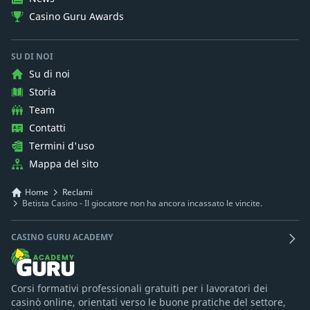
Casino Guru Awards
SU DI NOI
Su di noi
Storia
Team
Contatti
Termini d'uso
Mappa del sito
Home
Reclami
Betista Casino - Il giocatore non ha ancora incassato le vincite.
CASINO GURU ACADEMY
Corsi formativi professionali gratuiti per i lavoratori dei
casinò online, orientati verso le buone pratiche del settore,