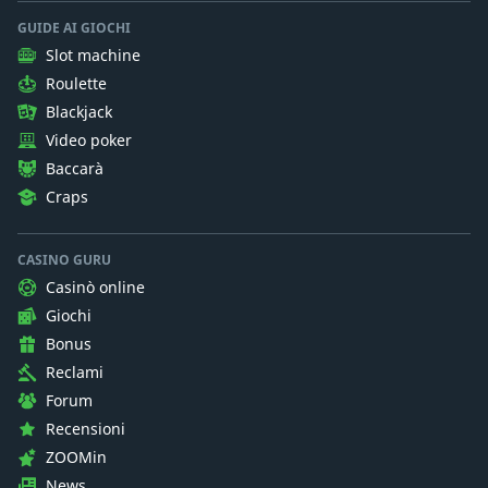
GUIDE AI GIOCHI
Slot machine
Roulette
Blackjack
Video poker
Baccarà
Craps
CASINO GURU
Casinò online
Giochi
Bonus
Reclami
Forum
Recensioni
ZOOMin
News