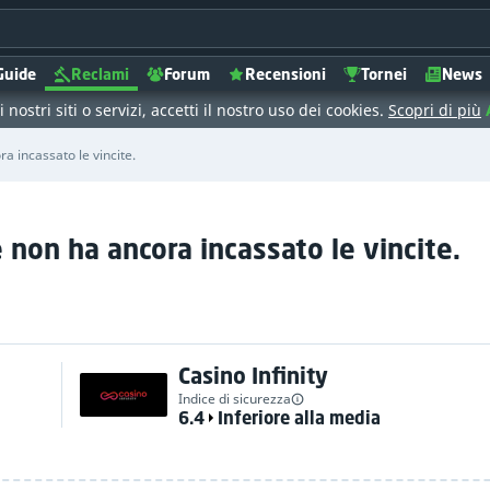
Guide
Reclami
Forum
Recensioni
Tornei
News
 nostri siti o servizi, accetti il nostro uso dei cookies.
Scopri di più
ra incassato le vincite.
re non ha ancora incassato le vincite.
Casino Infinity
Indice di sicurezza
6.4
Inferiore alla media