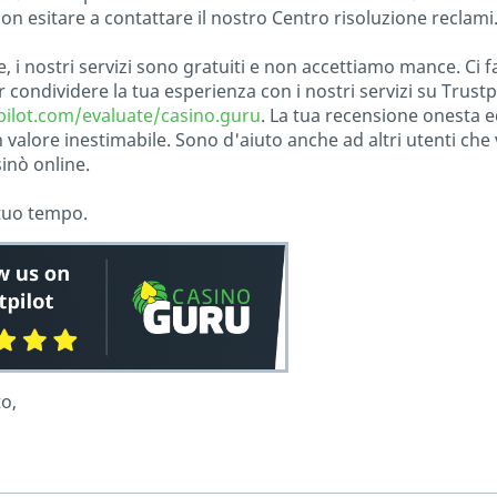
 non esitare a contattare il nostro Centro risoluzione reclami.
i nostri servizi sono gratuiti e non accettiamo mance. Ci 
ondividere la tua esperienza con i nostri servizi su Trustpi
tpilot.com/evaluate/casino.guru
. La tua recensione onesta e
valore inestimabile. Sono d'aiuto anche ad altri utenti che 
sinò online.
 tuo tempo.
o,