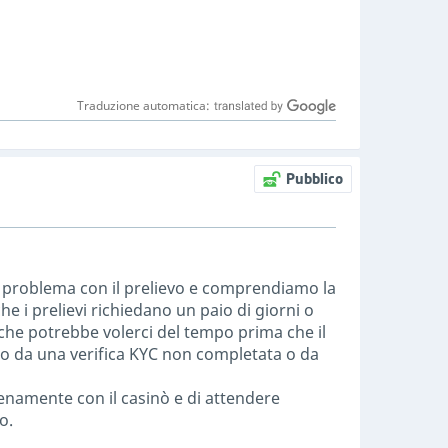
Traduzione automatica:
Pubblico
tuo problema con il prelievo e comprendiamo la
 i prelievi richiedano un paio di giorni o
che potrebbe volerci del tempo prima che il
o da una verifica KYC non completata o da
ienamente con il casinò e di attendere
o.