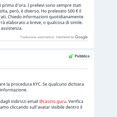
prima d'ora. I prelievi sono sempre stati
lta, però, è diverso. Ho prelevato 500 € il
borati. Chiedo informazioni quotidianamente
errà elaborato a breve, o qualcosa di simile.
 assistenza.
Traduzione automatica:
Pubblico
are la procedura KYC. Se qualcuno dichiara
 informazione.
dagli indirizzi email
@casino.guru
. Verifica
lamo cliccando sull'avatar visibile dentro il