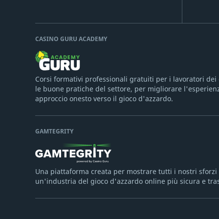
CASINO GURU ACADEMY
Corsi formativi professionali gratuiti per i lavoratori dei
le buone pratiche del settore, per migliorare l'esperienz
approccio onesto verso il gioco d'azzardo.
GAMTEGRITY
Una piattaforma creata per mostrare tutti i nostri sforzi 
un'industria del gioco d'azzardo online più sicura e tra