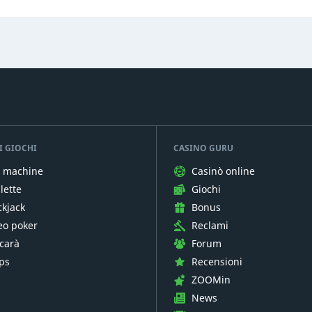
I GIOCHI
CASINO GURU
t machine
Casinò online
lette
Giochi
ckjack
Bonus
eo poker
Reclami
carà
Forum
ps
Recensioni
ZOOMin
News