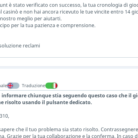
unt è stato verificato con successo, la tua cronologia di gioc
 casinò e non hai ancora ricevuto le tue vincite entro 14 gio
nostro meglio per aiutarti.
icipo per la tua pazienza e comprensione.
risoluzione reclami
nale
Traduzione
 informare chiunque stia seguendo questo caso che il g
 risolto usando il pulsante dedicato.
310,
 sapere che il tuo problema sia stato risolto. Contrassegn
a. Grazie per la tua collaborazione e la conferma. In caso d