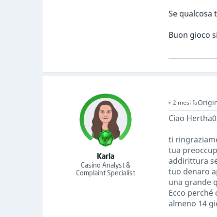
Se qualcosa t
Buon gioco s
Origi
2 mesi fa
Ciao Hertha0
ti ringraziam
tua preoccupa
Karla
addirittura s
Casino Analyst &
tuo denaro a
Complaint Specialist
una grande qu
Ecco perché c
almeno 14 gio