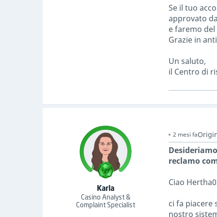
Se il tuo acco
approvato dal
e faremo del 
Grazie in ant
Un saluto,
il Centro di 
Origi
2 mesi fa
Desideriamo
reclamo come
Ciao Hertha0
Karla
Casino Analyst &
ci fa piacere
Complaint Specialist
nostro sistem