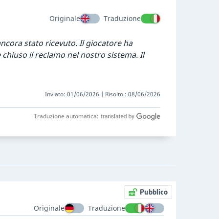
Originale
Traduzione
cora stato ricevuto. Il giocatore ha
chiuso il reclamo nel nostro sistema. Il
Inviato: 01/06/2026 |
Risolto : 08/06/2026
Traduzione automatica:
Pubblico
Originale
Traduzione