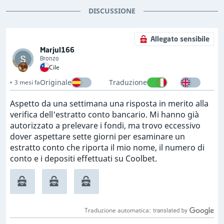
DISCUSSIONE
Allegato sensibile
Marjul166
Bronzo
Cile
Originale
Traduzione
3 mesi fa
Aspetto da una settimana una risposta in merito alla
verifica dell'estratto conto bancario. Mi hanno già
autorizzato a prelevare i fondi, ma trovo eccessivo
dover aspettare sette giorni per esaminare un
estratto conto che riporta il mio nome, il numero di
conto e i depositi effettuati su Coolbet.
Traduzione automatica: