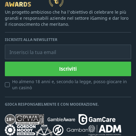
Un progetto ambizioso che ha l'obiettivo di celebrare le più
grandi e responsabili aziende nel settore iGaming e dar loro
il riconoscimento che meritano.
ISCRIVITI ALLA NEWSLETTER
Inserisci la tua email
Iscriviti
Ho almeno 18 anni e, secondo la legge, posso giocare in
un casinò
GIOCA RESPONSABILMENTE E CON MODERAZIONE.