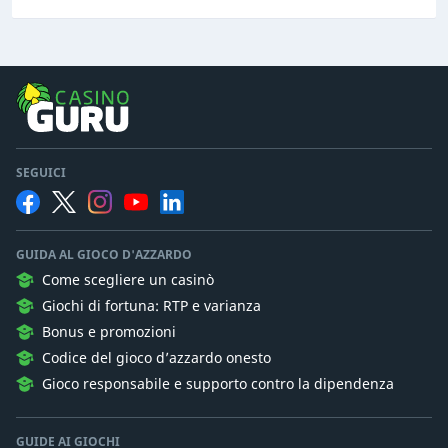
SEGUICI
GUIDA AL GIOCO D'AZZARDO
Come scegliere un casinò
Giochi di fortuna: RTP e varianza
Bonus e promozioni
Codice del gioco d’azzardo onesto
Gioco responsabile e supporto contro la dipendenza
GUIDE AI GIOCHI