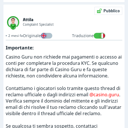
Pubblico
Attila
Complaint Specialist
Originale
Traduzione
2 mesi fa
Importante:
Casino Guru non richiede mai pagamenti o accesso ai
conti per completare la procedura KYC. Se qualcuno
dichiara di far parte di Casino Guru e fa queste
richieste, non condividere alcuna informazione.
Contattiamo i giocatori solo tramite questo thread di
reclamo ufficiale o dagli indirizzi email
@casino.guru
.
Verifica sempre il dominio del mittente e gli indirizzi
email di chi risolve il tuo reclamo cliccando sull'avatar
visibile dentro il thread ufficiale del reclamo.
Se qualcosa ti sembra sospetto, contattaci