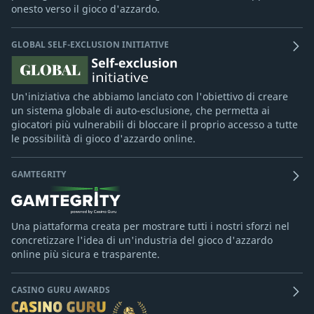
onesto verso il gioco d'azzardo.
GLOBAL SELF-EXCLUSION INITIATIVE
Un'iniziativa che abbiamo lanciato con l'obiettivo di creare
un sistema globale di auto-esclusione, che permetta ai
giocatori più vulnerabili di bloccare il proprio accesso a tutte
le possibilità di gioco d'azzardo online.
GAMTEGRITY
Una piattaforma creata per mostrare tutti i nostri sforzi nel
concretizzare l'idea di un'industria del gioco d'azzardo
online più sicura e trasparente.
CASINO GURU AWARDS