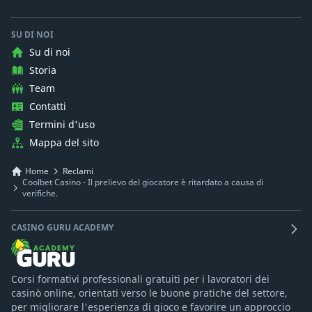
SU DI NOI
Su di noi
Storia
Team
Contatti
Termini d'uso
Mappa del sito
Home
Reclami
Coolbet Casino - Il prelievo del giocatore è ritardato a causa di
verifiche.
CASINO GURU ACADEMY
Corsi formativi professionali gratuiti per i lavoratori dei
casinò online, orientati verso le buone pratiche del settore,
per migliorare l'esperienza di gioco e favorire un approccio