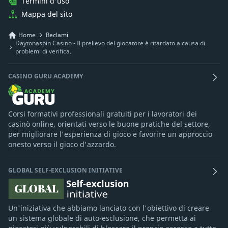
Termini d'uso
Mappa del sito
Home
Reclami
Daytonaspin Casino - Il prelievo del giocatore è ritardato a causa di
problemi di verifica.
CASINO GURU ACADEMY
Corsi formativi professionali gratuiti per i lavoratori dei
casinò online, orientati verso le buone pratiche del settore,
per migliorare l'esperienza di gioco e favorire un approccio
onesto verso il gioco d'azzardo.
GLOBAL SELF-EXCLUSION INITIATIVE
Un'iniziativa che abbiamo lanciato con l'obiettivo di creare
un sistema globale di auto-esclusione, che permetta ai