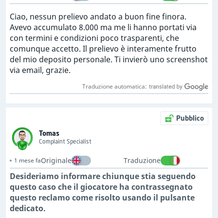
Ciao, nessun prelievo andato a buon fine finora.
Avevo accumulato 8.000 ma me li hanno portati via
con termini e condizioni poco trasparenti, che
comunque accetto. Il prelievo è interamente frutto
del mio deposito personale. Ti invierò uno screenshot
via email, grazie.
Traduzione automatica:
Pubblico
Tomas
Complaint Specialist
Originale
Traduzione
1 mese fa
Desideriamo informare chiunque stia seguendo
questo caso che il giocatore ha contrassegnato
questo reclamo come risolto usando il pulsante
dedicato.