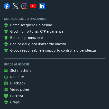
GUIDA AL GIOCO D'AZZARDO
Come scegliere un casinò
Giochi di fortuna: RTP e varianza
Bonus e promozioni
Codice del gioco d’azzardo onesto
Gioco responsabile e supporto contro la dipendenza
GUIDE AI GIOCHI
Slot machine
Roulette
Blackjack
Video poker
Baccarà
Craps