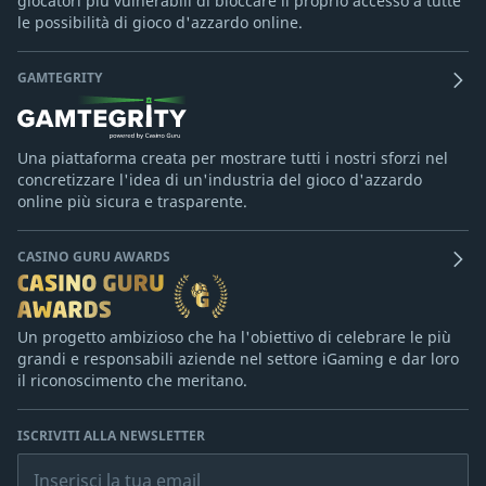
giocatori più vulnerabili di bloccare il proprio accesso a tutte
le possibilità di gioco d'azzardo online.
GAMTEGRITY
Una piattaforma creata per mostrare tutti i nostri sforzi nel
concretizzare l'idea di un'industria del gioco d'azzardo
online più sicura e trasparente.
CASINO GURU AWARDS
Un progetto ambizioso che ha l'obiettivo di celebrare le più
grandi e responsabili aziende nel settore iGaming e dar loro
il riconoscimento che meritano.
ISCRIVITI ALLA NEWSLETTER
Inserisci la tua email