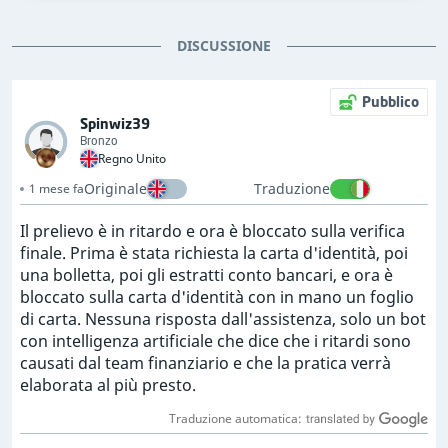
DISCUSSIONE
Pubblico
Spinwiz39
Bronzo
Regno Unito
Originale
Traduzione
1 mese fa
Il prelievo è in ritardo e ora è bloccato sulla verifica
finale. Prima è stata richiesta la carta d'identità, poi
una bolletta, poi gli estratti conto bancari, e ora è
bloccato sulla carta d'identità con in mano un foglio
di carta. Nessuna risposta dall'assistenza, solo un bot
con intelligenza artificiale che dice che i ritardi sono
causati dal team finanziario e che la pratica verrà
elaborata al più presto.
Traduzione automatica: