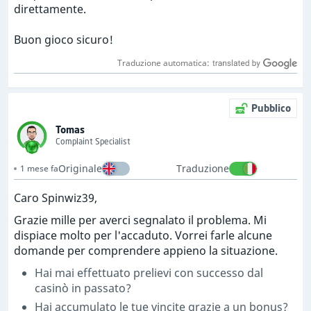
direttamente.
Buon gioco sicuro!
Traduzione automatica:
Pubblico
Tomas
Complaint Specialist
Originale
Traduzione
1 mese fa
Caro Spinwiz39,
Grazie mille per averci segnalato il problema. Mi
dispiace molto per l'accaduto. Vorrei farle alcune
domande per comprendere appieno la situazione.
Hai mai effettuato prelievi con successo dal
casinò in passato?
Hai accumulato le tue vincite grazie a un bonus?