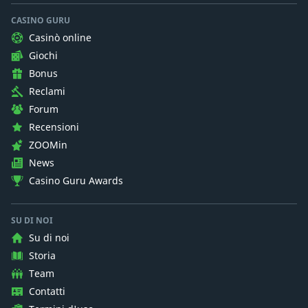
CASINO GURU
Casinò online
Giochi
Bonus
Reclami
Forum
Recensioni
ZOOMin
News
Casino Guru Awards
SU DI NOI
Su di noi
Storia
Team
Contatti