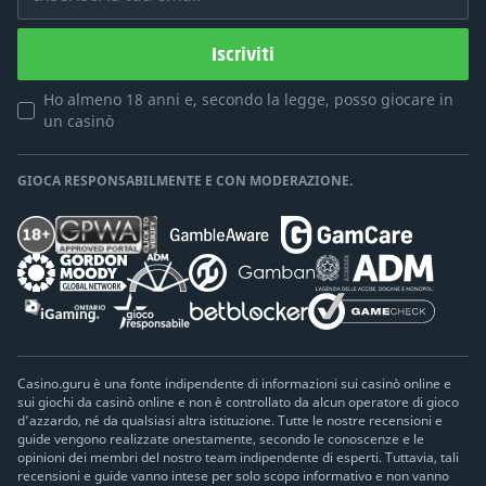
Iscriviti
Ho almeno 18 anni e, secondo la legge, posso giocare in
un casinò
GIOCA RESPONSABILMENTE E CON MODERAZIONE.
Casino.guru è una fonte indipendente di informazioni sui casinò online e
sui giochi da casinò online e non è controllato da alcun operatore di gioco
d’azzardo, né da qualsiasi altra istituzione. Tutte le nostre recensioni e
guide vengono realizzate onestamente, secondo le conoscenze e le
opinioni dei membri del nostro team indipendente di esperti. Tuttavia, tali
recensioni e guide vanno intese per solo scopo informativo e non vanno