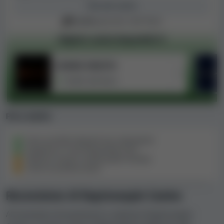
Sito del casinò
Accetta
giocatori dall'Italia
Migliori casinò disponibili IT
CASINO VINCITU
Scelto dal Guru
Pro e contro
Sono accettati depositi da criptovalute
Supporto in chat disponibile 24/7
Opzioni di gioco responsabili limitate
Limiti di prelievo bassi
Recensione di Daytonaspin Casino
Al momento di esaminare e valutare Daytonaspin