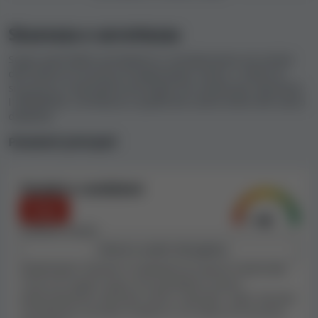
la nostra recensione di Daytonaspin Casino e scopri di
più su questo casinò, al fine di determinare se fa al caso
Sicurezza e correttezza
tuo.
Scopri quali fattori prendiamo in considerazione nel calcolo
dell'Indice di sicurezza di Daytonaspin Casino. L'Indice di
Indice di sicurezza: correttezza e
sicurezza è il parametro principale che usiamo per esprimere
sicurezza di Daytonaspin Casino
l'affidabilità, correttezza e qualità dei casinò online del nostro
database.
La nostra procedura per stabilire l'Indice di sicurezza di
Parametri principali
un casinò comprende una
dettagliata metodologia
che prende in considerazioni le variabili che abbiamo
raccolto e analizzato per la nostra recensione
. Ciò
Termini e condizioni
comprende i Termini e condizioni del casinò, i reclami
Iniqui
dei giocatori, gli introiti stimati, le blacklist eccetera.
Problemi trovati:
Per la nostra recensione di Daytonaspin Casino,
Mostra analisi dettagliata
abbiamo esaminato attentamente i Termini e condizioni
Analizziamo i termini e condizioni di ciascun casinò alla
di Daytonaspin Casino. Abbiamo trovato alcune regole
ricerca di regole inique che potrebbero essere
o clausole che non ci piacciono e, nel complesso,
potenzialmente utilizzate contro i giocatori. Ogni clausola
riteniamo che i T&C siano ingiusti
. Regole ingiuste o
considerata scorretta risulterà in un Indice di sicurezza