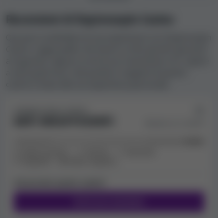
Fantasma Games, Digitain, Turbo Games, Platipus,
Recensioni di Daytonaspin Casino
Slotopia, Phoenix7, Altente, RFranco Games, Lucky
Streak, Trusty Gaming, Amigo Gaming, Wildcat Gaming,
Qui puoi condividere le tue esperienze con Daytonaspin
Mancala Gaming, Boomerang Studios, Spadegaming, G
Casino. Leggi quello che hanno scritto gli altri giocatori
Games, OneTouch, JDB Gaming, Urgent Games,
al riguardo, oppure scrivi la tua recensione e fa' sapere
Galaxsys, Flatdog, Spinthon, Reevo, Bitpunch, PLAYHUB,
a tutti quali sono i lati positivi e negativi di questo
Mascot Gaming, Spinoro, Amusnet, Givme Games, PG
casinò in base alla tua esperienza personale.
Soft (Pocket Games Soft), Jade Rabbit Studio, Reel Play,
Atomic Slot Lab, Slot Factory, RCT Gaming, 100HP
FEEDBACK DEGLI UTENTI:
Gaming, MGA, Comtrade Gaming, HungryBear, Skywind
DATI INSUFFICIENTI
Basato su 2 utenti
Group, Ready Play Gaming, Iconic21 (BETER Live), Caleta
Gaming, Peter & Sons, AvatarUX, F*Bastards, Esa
Gaming, Kitsune Studios, 3 Oaks Gaming, CT
Molto positivo
Positivo
Neutrale
Interactive, Reel Web (Playtech), Winfinity, 4ThePlayer,
Negativo
Molto negativo
Tornado Games, Spin Fury Gaming, LAMBDA gaming,
Hai provato questo casinò?
Smartsoft Gaming, AceRun, Formula Spin, Swintt, Win
Fast, SpinOn, Backseat Gaming, Bulletproof Games,
Scrivi una recensione
Reflex Gaming, BF Games, Ace Roll, Gamomat, Expanse