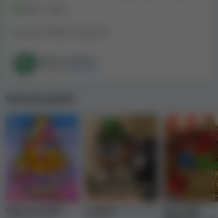
questo, in base alla nostra scala, si tratta di un casinò di
Giochi “crash“
dimensioni più ridotte.
Daytonaspin Casino ha una licenza
Daytonaspin
Disponibile:
12
Non disponibile:
3
Casino
, rilasciata da
Anjouan Gaming
.
Giochi autentici
Limiti di prelievo, limiti sulle vincite e
Verificato da
Gamecheck
opzioni relative ai metodi di pagamento
Giochi più popolari
Daytonaspin Casino supporta
16 metodi di
pagamento
. Comprende: VISA, Mastercard, Bitcoin
(BTC), Bank transfer, Santander, ApplePay, Litecoin
(LTC), Bitcoin Cash (BCH), Dogecoin (DOGE), Solana
(SOL), Tron (TRX), USD Coin (USDC), Ethereum (ETH),
Tether (USDT), Revolut, Wise.
Spesso esistono restrizioni su quanti soldi i giocatori
possono vincere o prelevare nei casinò online. In molti
casi, le soglie sono abbastanza elevate da non
Sugar Rush 1000
di
Le Bandit
di Hacksaw
Extra Chilli
scoraggiare la maggioranza dei giocatori, ma alcuni