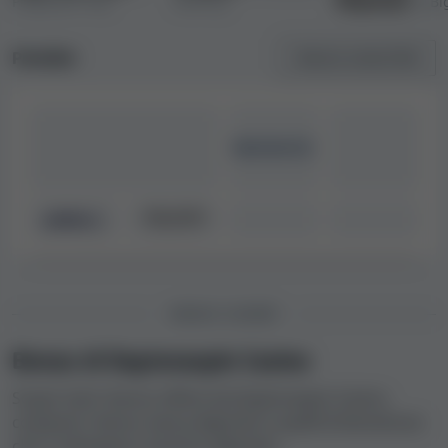
Pragmatic Play
Gaming
Megaways
di Bi
Time Gaming
casinò impongono limiti di vincita o di prelievo che
possono risultare piuttosto restrittivi. Ecco perché
Provider
Mostra tutto
(150)
cerchiamo queste informazioni per valutare i casinò. La
tabella che segue fornisce dettagli sui limiti di vincita e
di prelievo del casinò.
Limiti di prelievo
Limiti di vincita
EUR 500 al giorno
Nessun limite di vincita
EUR 2.000 alla settimana
EUR 7.000 al mese
USD 600 al giorno
BONUS CASINÒ
USD 2.500 alla settimana
Bonus di Daytonaspin Casino
USD 8.000 al mese
NOK 6.000 al giorno
Scopri tutti i bonus offerti da Daytonaspin Casino,
compresi i bonus senza deposito e quelli di benvenuto
NOK 23.000 alla settimana
che si ottengono al primo deposito.