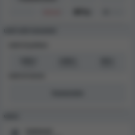
Nota:
è possibile che alcuni dei metodi di
pagamento citati non siano disponibili sia per
i depositi che per i prelievi. Inoltre, la
Limiti sulle transazioni
disponibilità di determinati metodi di
pagamento può variare in base al Paese.
Limiti di prelievo
Opzioni sulle lingue e sull'assistenza
7.000 €
2.000 €
500 €
al mese
a settimana
al giorno
clienti
Limiti di vincita
Per poter guidare i giocatori verso i casinò dotati di
assistenza clienti e sito web in una lingua a loro
Sconosciuto
comprensibile, esaminiamo le opzioni disponibili come
parte della nostra procedura di valutazione. Le lingue e
le opzioni di assistenza clienti disponibili su
Valute
Daytonaspin Casino sono mostrate nella tabella qui
sotto.
Tradizionali