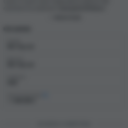
Casino, il nostro team indipendente dedicato alle
recensioni ha analizzato
i suoi punti di forza e
svantaggi
in base alla nostra
metodologia di
Mostra di più
recensione dei casinò
.
Per determinare se questo
casinò sia valido e sicuro, oppure potenzialmente
Info azienda
pericoloso
, i nostri addetti alle recensioni hanno
Azienda
esaminato attentamente la correttezza dei suoi Termini
Win Top Ltd
e condizioni, le licenze, l'assistenza clienti, i limiti, i
reclami dei giocatori e altri importanti fattori.
Operatore
Win Top Ltd
Abbiamo messo a punto l'Indice di sicurezza dei casinò,
una rappresentazione numerica e verbale della
Fondazione
sicurezza e correttezza dei casinò online, in base a
2026
queste informazioni raccolte. Più è alto l'Indice di
sicurezza, maggiori sono le probabilità di giocare e
Introiti annuali stimati
< 1.000.000 €
incassare le eventuali vincite senza problemi.
Daytonaspin Casino mostra sostanziali lacune in
correttezza e sicurezza, come indicato dal suo
Indice di
sicurezza Molto basso, pari a 3.1
. Continua a leggere
SICUREZZA E CORRETTEZZA