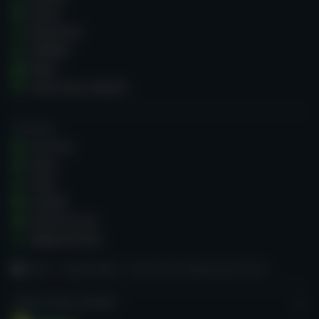
Forum
Recensioni
ZOOMin
News
Casino Guru Awards
SU DI NOI
Su di noi
Storia
Team
Contatti
Termini d'uso
Mappa del sito
Home
Casinò online
Recensione di Daytonaspin Casino
CASINO GURU ACADEMY