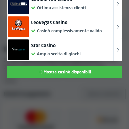
CHF 2.000 alla settimana
Ottima assistenza clienti
CHF 7.000 al mese
CZK 12.500 al giorno
LeoVegas Casino
CZK 50.000 alla settimana
Casinò complessivamente valido
METODI DI PAGAMENTO
CZK 175.000 al mese
Star Casino
Pagamenti
DKK 4.000 al giorno
Ampia scelta di giochi
DKK 15.000 alla settimana
Scopri i metodi di pagamento supportati da
DKK 52.000 al mese
Daytonaspin Casino, oltre alle limitazioni e alle
Mostra casinò disponibili
commissioni associate alle transazioni verso/dal tuo
NZD 1.000 al giorno
conto.
NZD 4.000 alla settimana
Metodi di pagamento
NZD 14.000 al mese
Mostra tutto
(16)
PLN 2.000 al giorno
PLN 8.500 alla settimana
PLN 30.000 al mese