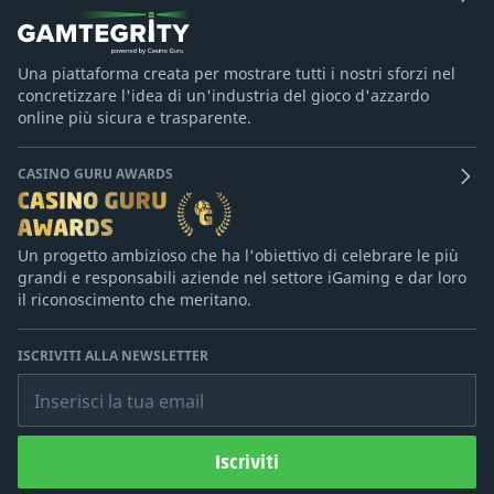
Una piattaforma creata per mostrare tutti i nostri sforzi nel
concretizzare l'idea di un'industria del gioco d'azzardo
online più sicura e trasparente.
CASINO GURU AWARDS
Un progetto ambizioso che ha l'obiettivo di celebrare le più
grandi e responsabili aziende nel settore iGaming e dar loro
il riconoscimento che meritano.
ISCRIVITI ALLA NEWSLETTER
Inserisci la tua email
Iscriviti