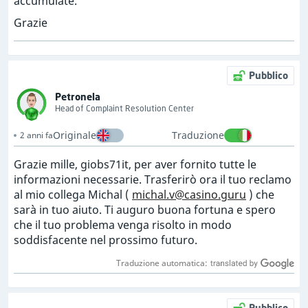
accumulate.
Grazie
Pubblico
Petronela
Head of Complaint Resolution Center
Originale
Traduzione
2 anni fa
Grazie mille, giobs71it, per aver fornito tutte le
informazioni necessarie. Trasferirò ora il tuo reclamo
al mio collega Michal (
michal.v@casino.guru
) che
sarà in tuo aiuto. Ti auguro buona fortuna e spero
che il tuo problema venga risolto in modo
soddisfacente nel prossimo futuro.
Traduzione automatica:
Pubblico