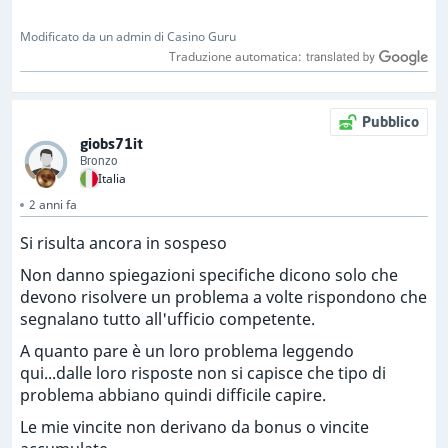
Modificato da un admin di Casino Guru
Traduzione automatica:
Pubblico
giobs71it
Bronzo
Italia
2 anni fa
Si risulta ancora in sospeso
Non danno spiegazioni specifiche dicono solo che
devono risolvere un problema a volte rispondono che
segnalano tutto all'ufficio competente.
A quanto pare è un loro problema leggendo
qui...dalle loro risposte non si capisce che tipo di
problema abbiano quindi difficile capire.
Le mie vincite non derivano da bonus o vincite