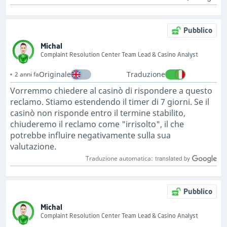
Pubblico
Michal
Complaint Resolution Center Team Lead & Casino Analyst
Originale
Traduzione
2 anni fa
Vorremmo chiedere al casinò di rispondere a questo
reclamo. Stiamo estendendo il timer di 7 giorni. Se il
casinò non risponde entro il termine stabilito,
chiuderemo il reclamo come "irrisolto", il che
potrebbe influire negativamente sulla sua
valutazione.
Traduzione automatica:
Pubblico
Michal
Complaint Resolution Center Team Lead & Casino Analyst