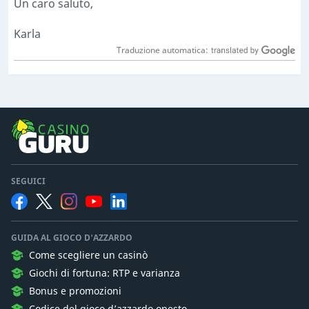
Un caro saluto,
Karla
Traduzione automatica:
SEGUICI
GUIDA AL GIOCO D'AZZARDO
Come scegliere un casinò
Giochi di fortuna: RTP e varianza
Bonus e promozioni
Codice del gioco d’azzardo onesto