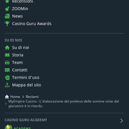
Recensioni
ZOOMin
News
Casino Guru Awards
SU DI NOI
Su di noi
Storia
Team
Contatti
Termini d'uso
Mappa del sito
Home
Reclami
MyEmpire Casino - L'elaborazione del prelievo delle somme vinte dal
giocatore è in ritardo.
CASINO GURU ACADEMY