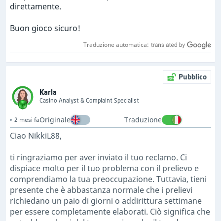
direttamente.
Buon gioco sicuro!
Traduzione automatica:
Pubblico
Karla
Casino Analyst & Complaint Specialist
Originale
Traduzione
2 mesi fa
Ciao NikkiL88,
ti ringraziamo per aver inviato il tuo reclamo. Ci
dispiace molto per il tuo problema con il prelievo e
comprendiamo la tua preoccupazione. Tuttavia, tieni
presente che è abbastanza normale che i prelievi
richiedano un paio di giorni o addirittura settimane
per essere completamente elaborati. Ciò significa che