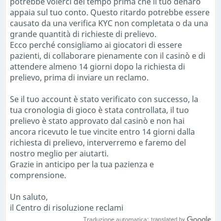
potrebbe volerci del tempo prima che il tuo denaro
appaia sul tuo conto. Questo ritardo potrebbe essere
causato da una verifica KYC non completata o da una
grande quantità di richieste di prelievo.
Ecco perché consigliamo ai giocatori di essere
pazienti, di collaborare pienamente con il casinò e di
attendere almeno 14 giorni dopo la richiesta di
prelievo, prima di inviare un reclamo.
Se il tuo account è stato verificato con successo, la
tua cronologia di gioco è stata controllata, il tuo
prelievo è stato approvato dal casinò e non hai
ancora ricevuto le tue vincite entro 14 giorni dalla
richiesta di prelievo, interverremo e faremo del
nostro meglio per aiutarti.
Grazie in anticipo per la tua pazienza e
comprensione.
Un saluto,
il Centro di risoluzione reclami
Traduzione automatica: