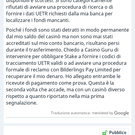
disponibili e scortesi. Si sono categoricamente
rifiutati di avviare una procedura di ricerca o di
fornire i dati UETR richiesti dalla mia banca per
localizzare i fondi mancanti.
Poiché i fondi sono stati detratti in modo permanente
dal mio saldo del casinò ma non sono mai stati
accreditati sul mio conto bancario, risultano persi
durante il trasferimento. Chiedo a Casino Guru di
intervenire per obbligare Stake a fornire i codici di
tracciamento UETR validi o ad avviare una procedura
formale di reclamo con Bilderlings Pay Limited per
recuperare il mio denaro. Ho allegato entrambe le
ricevute di pagamento come prova. Questa è la
seconda volta che accade, ma con un casinò diverso
rispetto a quanto riportato nella mia prima
segnalazione.
Traduzione automatica:
Pubblico