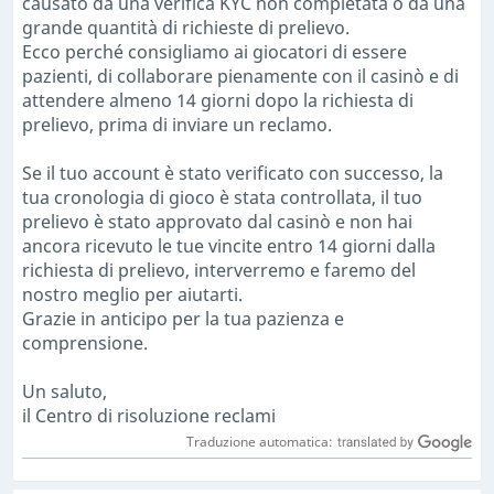
causato da una verifica KYC non completata o da una
grande quantità di richieste di prelievo.
Ecco perché consigliamo ai giocatori di essere
pazienti, di collaborare pienamente con il casinò e di
attendere almeno 14 giorni dopo la richiesta di
prelievo, prima di inviare un reclamo.
Se il tuo account è stato verificato con successo, la
tua cronologia di gioco è stata controllata, il tuo
prelievo è stato approvato dal casinò e non hai
ancora ricevuto le tue vincite entro 14 giorni dalla
richiesta di prelievo, interverremo e faremo del
nostro meglio per aiutarti.
Grazie in anticipo per la tua pazienza e
comprensione.
Un saluto,
il Centro di risoluzione reclami
Traduzione automatica: