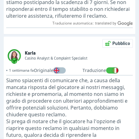
stiamo posticipando la scadenza di 7 giorni. Se non
risponderai entro il tempo stabilito o non richiederai
ulteriore assistenza, rifiuteremo il reclamo.
Traduzione automatica:
Pubblico
Karla
Casino Analyst & Complaint Specialist
Originale
Traduzione
1 settimana fa
Siamo spiacenti di comunicare che, a causa della
mancata risposta del giocatore ai nostri messaggi,
richieste e promemoria, al momento non siamo in
grado di procedere con ulteriori approfondimenti e
offrire potenziali soluzioni. Pertanto, dobbiamo
chiudere questo reclamo.
Si prega di notare che il giocatore ha l'opzione di
riaprire questo reclamo in qualsiasi momento in
futuro, qualora decida di riprendere la