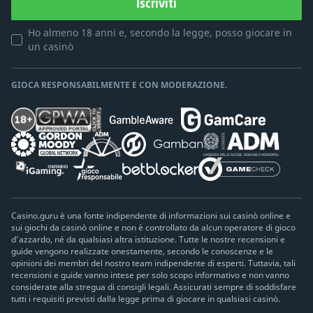
Iscriviti
Ho almeno 18 anni e, secondo la legge, posso giocare in
un casinò
GIOCA RESPONSABILMENTE E CON MODERAZIONE.
Casino.guru è una fonte indipendente di informazioni sui casinò online e
sui giochi da casinò online e non è controllato da alcun operatore di gioco
d’azzardo, né da qualsiasi altra istituzione. Tutte le nostre recensioni e
guide vengono realizzate onestamente, secondo le conoscenze e le
opinioni dei membri del nostro team indipendente di esperti. Tuttavia, tali
recensioni e guide vanno intese per solo scopo informativo e non vanno
considerate alla stregua di consigli legali. Assicurati sempre di soddisfare
tutti i requisiti previsti dalla legge prima di giocare in qualsiasi casinò.