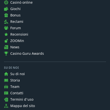
Casinò online
Giochi
Bonus
Reclami
Forum
Recensioni
ZOOMin
News
Casino Guru Awards
SU DI NOI
Su di noi
Storia
Team
Contatti
Termini d'uso
Mappa del sito