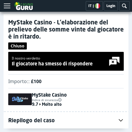
IT
|
Login
MyStake Casino - L'elaborazione del
prelievo delle somme vinte dal giocatore
è in ritardo.
Chiuso
Il nostro verdetto
Il giocatore ha smesso di rispondere
Importo::
£100
MyStake Casino
Indice di sicurezza
9.7
Molto alto
Riepilogo del caso