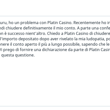
ru, ho un problema con Platin Casino. Recentemente ho info
ndi chiudere definitivamente il mio conto. A parte una conf
n è successo nient'altro. Chiedo a Platin Casino di chiudere
'importo depositato dopo aver rivelato la mia ludopatia, po
ere il conto aperto il più a lungo possibile, sapendo che l
 Vi prego di fornire una dichiarazione da parte di Platin Cas
n questa questione.