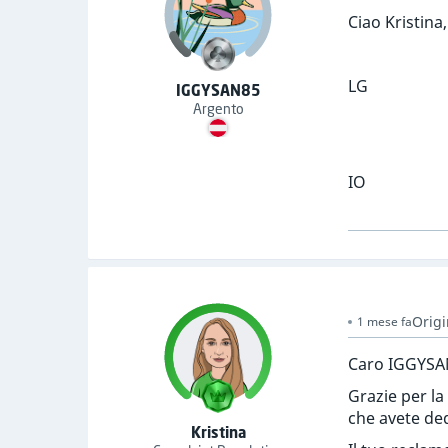
Ciao Kristina,
LG
IGGYSAN85
Argento
IO
Origi
1 mese fa
Caro IGGYSA
Grazie per la
che avete ded
Kristina