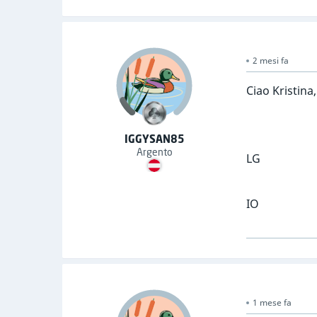
2 mesi fa
Ciao Kristina,
IGGYSAN85
Argento
LG
IO
1 mese fa