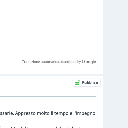
Traduzione automatica:
Pubblico
cessarie. Apprezzo molto il tempo e l'impegno