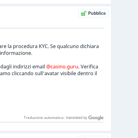
Pubblico
are la procedura KYC. Se qualcuno dichiara
 informazione.
dagli indirizzi email
@casino.guru
. Verifica
lamo cliccando sull'avatar visibile dentro il
Traduzione automatica: