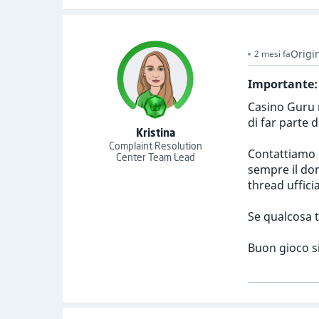
Origi
2 mesi fa
Importante:
Casino Guru 
di far parte 
Kristina
Complaint Resolution
Contattiamo i
Center Team Lead
sempre il domi
thread uffici
Se qualcosa t
Buon gioco s