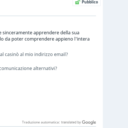
Pubblico
ace sinceramente apprendere della sua
odo da poter comprendere appieno l'intera
 al casinò al mio indirizzo email?
i comunicazione alternativi?
Traduzione automatica: