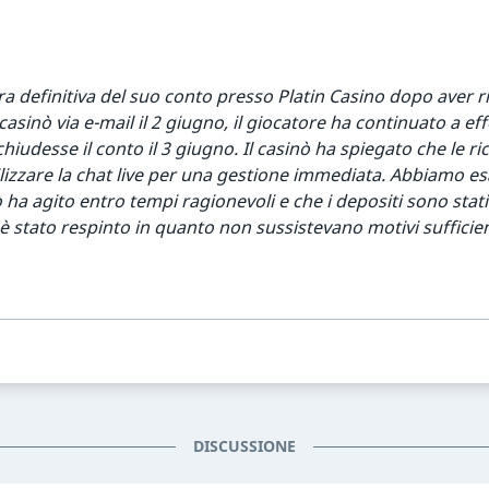
ura definitiva del suo conto presso Platin Casino dopo aver 
sinò via e-mail il 2 giugno, il giocatore ha continuato a eff
hiudesse il conto il 3 giugno. Il casinò ha spiegato che le r
ilizzare la chat live per una gestione immediata. Abbiamo es
ò ha agito entro tempi ragionevoli e che i depositi sono stati
 è stato respinto in quanto non sussistevano motivi sufficie
DISCUSSIONE