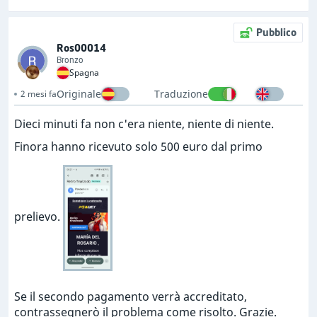
Pubblico
Ros00014
Bronzo
Spagna
Originale
Traduzione
2 mesi fa
Dieci minuti fa non c'era niente, niente di niente.
Finora hanno ricevuto solo 500 euro dal primo
prelievo.
Se il secondo pagamento verrà accreditato,
contrassegnerò il problema come risolto. Grazie.