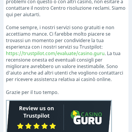
problemi con questo o con altri casinò, non esitare a
contattare il nostro Centro risoluzione reclami. Siamo
qui per aiutarti.
Come sempre, i nostri servizi sono gratuiti e non
accettiamo mance. Ci farebbe molto piacere se
trovassi un momento per condividere la tua
esperienza con i nostri servizi su Trustpilot:
https://trustpilot.com/evaluate/casino.guru
. La tua
recensione onesta ed eventuali consigli per
migliorare avrebbero un valore inestimabile. Sono
d'aiuto anche ad altri utenti che vogliono contattarci
per ricevere assistenza relativa ai casinò online.
Grazie per il tuo tempo.