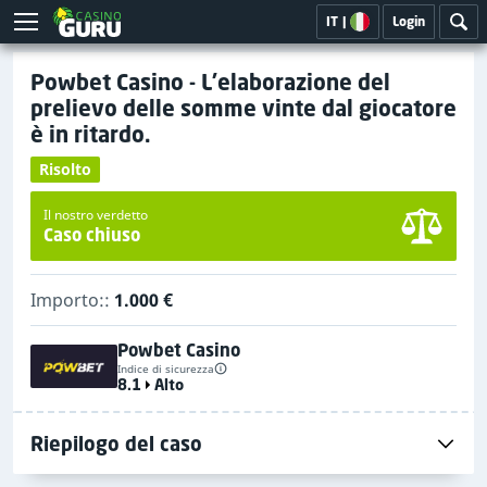
IT
|
Login
Powbet Casino - L'elaborazione del
prelievo delle somme vinte dal giocatore
è in ritardo.
Risolto
Il nostro verdetto
Caso chiuso
Importo::
1.000 €
Powbet Casino
Indice di sicurezza
8.1
Alto
Riepilogo del caso