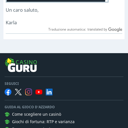
Un caro saluto,
Karla
Traduzione automatica:
SEGUICI
GUIDA AL GIOCO D'AZZARDO
Come scegliere un casinò
Giochi di fortuna: RTP e varianza