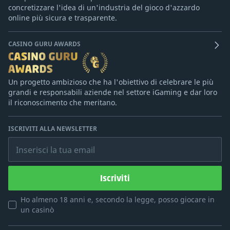
concretizzare l'idea di un'industria del gioco d'azzardo
online più sicura e trasparente.
CASINO GURU AWARDS
Un progetto ambizioso che ha l'obiettivo di celebrare le più
grandi e responsabili aziende nel settore iGaming e dar loro
il riconoscimento che meritano.
ISCRIVITI ALLA NEWSLETTER
Inserisci la tua email
Iscriviti
Ho almeno 18 anni e, secondo la legge, posso giocare in
un casinò