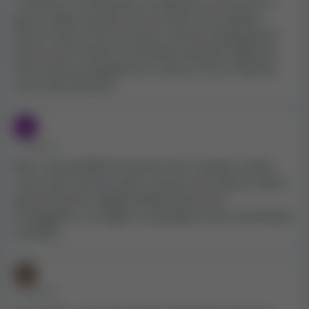
Truffatori, ho effettuato un deposito sul conto e il
l'indice di sicurezza qui, ma sicuramente questo
giorno dopo quando sono tornato ad accedere,
casinò non merita 9,5/10
hanno chiuso il mio account, nessuna spiegazione,
hanno solo il diritto di chiuderlo quando vogliamo,
senza alcuna spiegazione o avviso, le loro risposte
sono state distante
• 3 ANNI FA
Non c'è possibilità di vincere mai in questo casinò
come tutti i piccoli casinò. I bonus non danno nulla e
generalmente i biglietti della lotteria non
sorteggiano. Le migliori compagnie sono scommesse
e bet365
• 3 ANNI FA