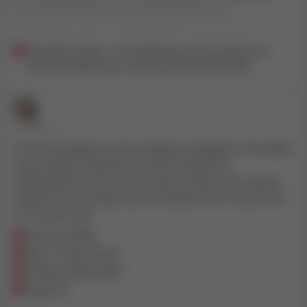
(sia conto buddybank che Revolut sono intestati a
ricchi.
eSport, Sport virtuali, Altri giochi, Giochi "crash", Live
poco deludente. Il casinò può attirarti con
me)
show, Baccarat live, Bingo live, Blackjack live, Giochi con
promozioni e bonus appariscenti, ma una volta che
Oggi mi é stato rifiutato la prima richiesta di prelievo,
I loro casinò partner sono tutti uguali. Quindi, fate
i dadi live, Altri giochi live, Poker live, Roulette live.
inizi a vincere, le cose precipitano rapidamente.
Pow Bet Casino - Un'esperienza frustrante con
stornandomi 500 euro nel conto gioco.
attenzione a questi truffatori.
vincite trattenute e scarsa assistenza clienti
Il catalogo di giochi di questo casinò comprende titoli di
Ho contattato l’assistenza tramite chat e mi é stato
Innanzitutto, ritirare i soldi è un incubo. Nonostante
137 provider
. Ecco quali: NetEnt, Novomatic, Nolimit
detto " Siamo davvero spiacenti di comunicarle che la
abbia seguito tutti i passaggi richiesti, le mie richieste
City, Apricot (Microgaming), Playtech, TaDa Gaming,
sua richiesta di prelievo è stata nostro malgrado
di prelievo sono state ritardate a tempo
Play'n GO, Merkur Gaming, Blueprint Gaming,
cancellata a causa di un aggiornamento del Provider
indeterminato o del tutto ignorate. Sembra che
• 2 ANNI FA
Evolution Gaming, Pragmatic Play, Quickspin, Yggdrasil
di pagamento che ha coinvolto i prelievi
stiano tenendo in ostaggio le mie vincite, sperando
Il casinò powbet è senza dubbio il peggiore che abbia
Gaming, Thunderkick, Red Tiger Gaming, Betsoft
tramite carta di credito.
che mi arrenda e perda tutto continuando a giocare.
mai provato. Verificare il conto bancario è
Gaming, Big Time Gaming, Playson, Amatic, Evoplay, SA
In ogni caso, l'importo totale
impossibile, lo faccio da 4 mesi e niente. Non danno
Gaming, BGaming, GameArt, Endorphina, PariPlay,
corrispondente è stato
Inoltre, sono rimasto scioccato nello scoprire che
risposte, ti senti ignorato ed esitato. Non creare mai
Habanero, Red Rake Gaming, Leander Games,
prontamente riaccreditato sul
dopo aver effettuato un deposito, il casinò ha
un account qui.
Spinomenal, 1X2 Gaming, Booming Games, Tom Horn,
conto gioco.
continuato a tentare di effettuare addebiti non
Iron Dog Studio, Relax Gaming, EveryMatrix, Betgames,
Verifica fallita
Ci dispiace davvero per l'inconveniente occorso.
autorizzati sul mio conto per giorni dopo. Questo
Sneaky Slots, FBM Digital Systems., Digitain, Turbo
Non ti rispondono
Tuttavia, la invitiamo a fare una nuova richiesta di
tipo di pratica è sia immorale che profondamente
Games, Platipus, Lucky Streak, Amigo Gaming, Mancala
prelievo e sarà nostra premura avvisare
Prelievi impossibili
preoccupante.
Gaming, Spinmatic, Spadegaming, Apollo Games, G
dipartimento competente per evadere e processare il
Inganno
Games, Aviatrix, Playmer, NetGaming, OneTouch, Kiron
prima possibile la nuova richiesta".
Un altro problema importante sono i processori di