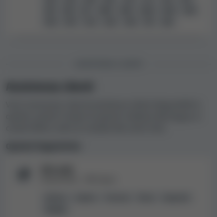
MYR 32.000 al mese
IDR
INR
JPY
KRW
MYR
NGN
NOK
NZD
PEN
PHP
PLN
SGD
THB
TRY
ZAR
NZD 1.000 al giorno
NZD 13.000 al mese
PEN 2.000 al giorno
ASSISTENZA CLIENTI
PEN 30.000 al mese
Assistenza clienti
PHP 28.500 al giorno
PHP 400.000 al mese
Vuoi conoscere i tipi di assistenza clienti disponibili in
questo casinò? Scopri le opzioni relative alla lingua e i
PLN 2.000 al giorno
canali offerti, oltre ai risultati dei nostri test.
PLN 31.500 al mese
Opzioni linguistiche
SGD 800 al giorno
SGD 10.000 al mese
Sito web
THB 5.000 al giorno
Disponibile...
15
lingue
THB 175.000 al mese
Italiano
Inglese
Francese
Russo
Spagnolo
TRY 10.000 al giorno
10 altro