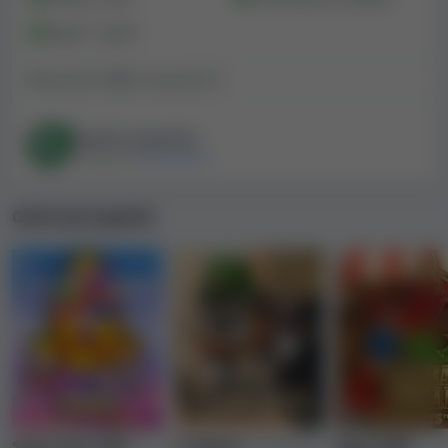
recensioni alla sezione
Recensioni degli utenti
di
questa pagina.
Giochi “crash“
Disponibile:
14
Non disponibile:
1
Nota:
è importante notare che le recensioni
degli utenti non sempre riflettono
oggettivamente la qualità del casinò. Si pensi
Giochi autentici
Verificato da
Gamecheck
ad esempio ai casi in cui i casinò scrivono
recensioni false per incrementare il loro
feedback utenti, oppure ai giocatori
Giochi più popolari
insoddisfatti che lasciano numerose
recensioni negative per intaccare la
reputazione del casinò. Mettiamo tutto il
nostro impegno nel filtrarle e calcolare un
punteggio basato sul feedback degli utenti
oggettivamente accurato; nonostante ciò,
non includiamo il feedback degli utenti nel
calcolo del nostro Indice di sicurezza.
Sugar Rush 1000
di
Le Bandit
di Hacksaw
Extra Chilli