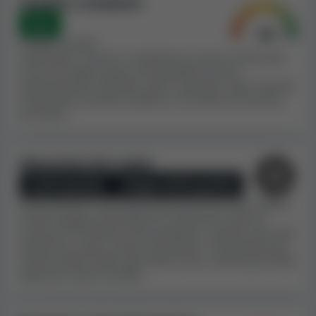
Termini e condizioni
stimati del casinò, reclami dei giocatori, T&C, blacklist e
Equi
così via.
Problemi trovati:
Per la nostra recensione, abbiamo analizzato
Analizziamo i termini e condizioni di ciascun casinò alla
meticolosamente i Termini e condizioni di Powbet
ricerca di regole inique che potrebbero essere
Casino.
potenzialmente utilizzate contro i giocatori. Ogni clausola
Non abbiamo trovato regole o clausole che
considerata scorretta risulterà in un Indice di sicurezza
consideriamo ingiuste o svantaggiose.
Questo è un
più basso.
segnale positivo, poiché regole del genere potrebbero
essere sfruttate per evitare di corrispondere le vincite
ai giocatori.
Dimensioni del casinò
In base alle nostre stime e ai dati effettivi che abbiamo
Casinò grande
Gruppo molto grande
raccolto, Powbet Casino sembra essere un
casinò
Generalmente i casinò più grandi sono più sicuri, poiché
online molto grande
. In rapporto alle sue dimensioni,
introiti maggiori permettono di rimborsare anche le
questo casinò ha una
vincite più consistenti senza problemi, e poiché sono stati
quantità media di vincite
testati da un gran numero di giocatori. Consideriamo gli
oggetto di dispute nei reclami inviati dai giocatori
.
introiti stimati relativi agli ultimi 4 anni, nonché gli introiti
Prendiamo in considerazione sia le dimensioni del
degli altri casinò correlati.
casinò che il numero di reclami dei giocatori, nonché il
modo in cui questi elementi si intrecciano tra loro: i