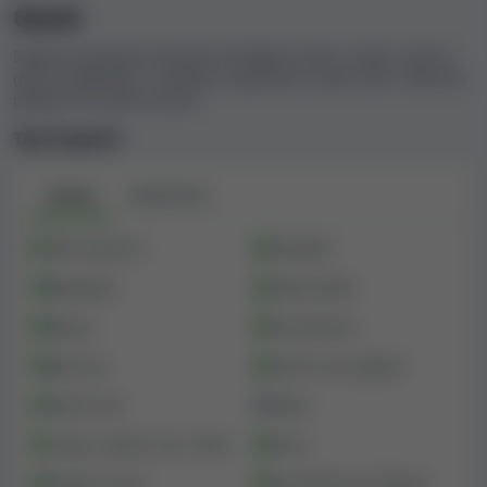
insieme a
16 reclami relativi ad altri casinò collegati
.
Giochi
A causa di questi reclami, abbiamo dato a questo casinò
10.895 punti di penalità totali
, di cui
10.895
Esplora la gamma di giochi di Powbet Casino. Scopri i tipi di
giochi disponibili, i provider supportati e quali sono i titoli più
provengono dai casinò collegati. Puoi trovare altre
popolari di questo casinò.
informazioni sui reclami e sui punti di penalità alla
sezione "Spiegazioni sull'Indice di sicurezza".
Tipi di giochi
Powbet Casino: recensioni e feedback
Giochi
Giochi live
degli utenti
Slot machine
Roulette
Su Casino Guru,
gli utenti possono valutare e
Blackjack
Video poker
recensire i casinò online
, per condividere opinioni,
feedback ed esperienze. In base a questo elementi,
Bingo
Scommesse
calcoliamo un feedback degli utenti complessivo, che va
Baccarà
Giochi con jackpot
da Terribile a Eccellente.
Giochi live
Poker
Powbet Casino ha un punteggio relativo al Feedback
degli utenti Scarso, in base alle
22 recensioni degli
Craps e giochi con i dadi
Keno
utenti
nella nostra banca dati. Puoi trovare le
Gratta e vinci
Scommesse di eSport