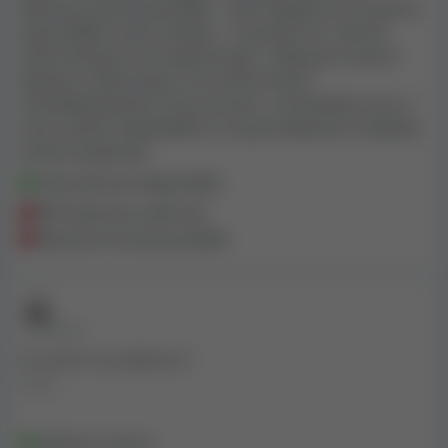
stati tutti truffati nel mio stesso modo.
Nessuna vincita possibile... solo fregatura!! Ho perso
quasi 600€ in poco tempo... in poche ore. Tieni le
prima ti fanno depositare e poi con la scusa della
mani lontane e non giocare più.. il Rtp per le slot è
documentazione, ti verrà detto che i documenti non
davvero molto basso. Ho anche chiuso
sono validi e le tue vincite verranno trattenute.
immediatamente il mio account.. al momento non ci
sono casinò rispettabili in cui puoi divertirti e talvolta
mi sto rivolgendo a casino guru, ma anche qui i tempi
vincere qualcosa.
di attesa sono molto lunghi. Credo che non vedrò mai
Chat dal vivo disponibile
i miei prelievi.
RTP pessimo sulle slot
Nessuna vincita possibile
NON FATEVI TRUFFARE
• 4 ANNI FA
Il casinò è eccellente!!!
Ciao,
non c'è niente di sbagliato in questo casinò, hanno
ottimo e sicuro