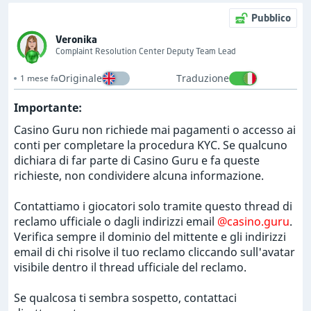
Pubblico
Veronika
Complaint Resolution Center Deputy Team Lead
Originale
Traduzione
1 mese fa
Importante:
Casino Guru non richiede mai pagamenti o accesso ai
conti per completare la procedura KYC. Se qualcuno
dichiara di far parte di Casino Guru e fa queste
richieste, non condividere alcuna informazione.
Contattiamo i giocatori solo tramite questo thread di
reclamo ufficiale o dagli indirizzi email
@casino.guru
.
Verifica sempre il dominio del mittente e gli indirizzi
email di chi risolve il tuo reclamo cliccando sull'avatar
visibile dentro il thread ufficiale del reclamo.
Se qualcosa ti sembra sospetto, contattaci