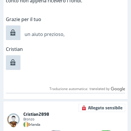
conto non appena riceverò i fondi.
Grazie per il tuo
un aiuto prezioso,
Cristian
Traduzione automatica:
Allegato sensibile
Cristian2898
Bronzo
Irlanda