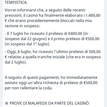
TEMPISTICA:
Vorrei informarvi che, a seguito delle recenti
pressioni, il casinò ha finalmente elaborato i 1.400,00
€ che erano precedentemente bloccati nella mia
sezione in sospeso:
- Il 7 luglio ho ricevuto il prelievo di €400,00 (in
sospeso dal 22 giugno) e il primo prelievo di €500,00
(in sospeso dal 1° luglio).
- Oggi, 8 luglio, ho ricevuto l'ultimo prelievo di 500,00
€ relativo a quella tranche iniziale (che era in sospeso
dal 2 luglio).
A seguito di questi pagamenti, ho immediatamente
avviato oggi un'altra richiesta di prelievo di €500,00
per non rallentare la coda.
🚨 PROVE DI MALAFEDE DA PARTE DEL CASINÒ: