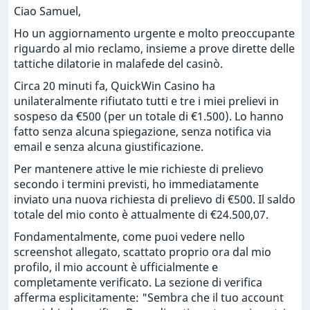
Ciao Samuel,
Ho un aggiornamento urgente e molto preoccupante
riguardo al mio reclamo, insieme a prove dirette delle
tattiche dilatorie in malafede del casinò.
Circa 20 minuti fa, QuickWin Casino ha
unilateralmente rifiutato tutti e tre i miei prelievi in ​​
sospeso da €500 (per un totale di €1.500). Lo hanno
fatto senza alcuna spiegazione, senza notifica via
email e senza alcuna giustificazione.
Per mantenere attive le mie richieste di prelievo
secondo i termini previsti, ho immediatamente
inviato una nuova richiesta di prelievo di €500. Il saldo
totale del mio conto è attualmente di €24.500,07.
Fondamentalmente, come puoi vedere nello
screenshot allegato, scattato proprio ora dal mio
profilo, il mio account è ufficialmente e
completamente verificato. La sezione di verifica
afferma esplicitamente: "Sembra che il tuo account