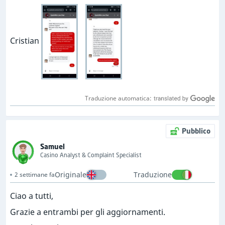
Cristian
Traduzione automatica:
Pubblico
Samuel
Casino Analyst & Complaint Specialist
Originale
Traduzione
2 settimane fa
Ciao a tutti,
Grazie a entrambi per gli aggiornamenti.