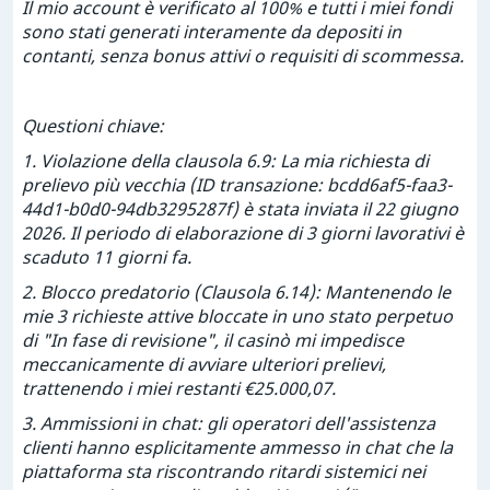
Il mio account è verificato al 100% e tutti i miei fondi
sono stati generati interamente da depositi in
contanti, senza bonus attivi o requisiti di scommessa.
Questioni chiave:
1. Violazione della clausola 6.9: La mia richiesta di
prelievo più vecchia (ID transazione: bcdd6af5-faa3-
44d1-b0d0-94db3295287f) è stata inviata il 22 giugno
2026. Il periodo di elaborazione di 3 giorni lavorativi è
scaduto 11 giorni fa.
2. Blocco predatorio (Clausola 6.14): Mantenendo le
mie 3 richieste attive bloccate in uno stato perpetuo
di "In fase di revisione", il casinò mi impedisce
meccanicamente di avviare ulteriori prelievi,
trattenendo i miei restanti €25.000,07.
3. Ammissioni in chat: gli operatori dell'assistenza
clienti hanno esplicitamente ammesso in chat che la
piattaforma sta riscontrando ritardi sistemici nei