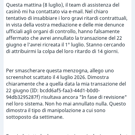
Questa mattina (8 luglio), il team di assistenza del
casinò mi ha contattato via e-mail. Nel chiaro
tentativo di insabbiare i loro gravi ritardi contrattuali,
in vista della vostra mediazione e delle mie denunce
ufficiali agli organi di controllo, hanno falsamente
affermato che avrei annullato la transazione del 22
giugno e l'avrei ricreata il 1° luglio. Stanno cercando
di attribuirmi la colpa del loro ritardo di 14 giorni.
Per smascherare questa menzogna, allego uno
screenshot scattato il 4 luglio 2026. Dimostra
chiaramente che a quella data la mia transazione del
22 giugno (ID: bcdd6af5-faa3-44d1-b0d0-
94db3295287f) risultava ancora "In fase di revisione"
nel loro sistema. Non ho mai annullato nulla. Questo
dimostra il tipo di manipolazione a cui sono
sottoposto da settimane.