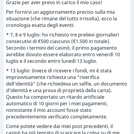
Grazie per aver preso in carico il mio caso!
Per fornirvi un aggiornamento preciso sulla mia
situazione (che rimane del tutto irrisolta), ecco la
cronologia esatta degli eventi:
* 7, 8 e 9 luglio: ho richiesto tre prelievi giornalieri
consecutivi di €500 ciascuno (€1.500 in totale).
Secondo i termini del casinò, il primo pagamento
avrebbe dovuto essere elaborato entro venerdì 10
luglio e il secondo entro lunedì 13 luglio.
* 13 luglio: Invece di ricevere i fondi, mi è stata
improvvisamente richiesta una "riverifica
dell'identità" (che richiedeva un selfie, un documento
d'identità e una prova di proprietà della carta).
Questo ha comportato un ritardo artificiale
automatico di 10 giorni per i miei pagamenti,
nonostante il mio account fosse stato
precedentemente verificato completamente.
Come potete vedere dai miei post precedenti, il
casinò ha già tentato di scaricare la colpa su di me,