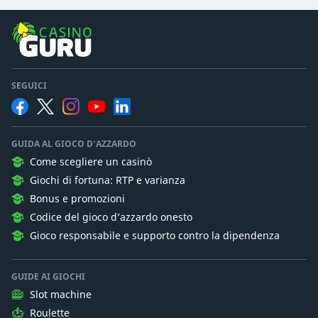
SEGUICI
GUIDA AL GIOCO D'AZZARDO
Come scegliere un casinò
Giochi di fortuna: RTP e varianza
Bonus e promozioni
Codice del gioco d’azzardo onesto
Gioco responsabile e supporto contro la dipendenza
GUIDE AI GIOCHI
Slot machine
Roulette