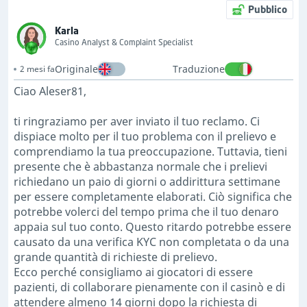
Pubblico
Karla
Casino Analyst & Complaint Specialist
Originale
Traduzione
2 mesi fa
Ciao Aleser81,
ti ringraziamo per aver inviato il tuo reclamo. Ci
dispiace molto per il tuo problema con il prelievo e
comprendiamo la tua preoccupazione. Tuttavia, tieni
presente che è abbastanza normale che i prelievi
richiedano un paio di giorni o addirittura settimane
per essere completamente elaborati. Ciò significa che
potrebbe volerci del tempo prima che il tuo denaro
appaia sul tuo conto. Questo ritardo potrebbe essere
causato da una verifica KYC non completata o da una
grande quantità di richieste di prelievo.
Ecco perché consigliamo ai giocatori di essere
pazienti, di collaborare pienamente con il casinò e di
attendere almeno 14 giorni dopo la richiesta di