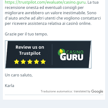
https://trustpilot.com/evaluate/casino.guru
. La tua
recensione onesta ed eventuali consigli per
migliorare avrebbero un valore inestimabile. Sono
d'aiuto anche ad altri utenti che vogliono contattarci
per ricevere assistenza relativa ai casinò online.
Grazie per il tuo tempo.
Un caro saluto,
Karla
Traduzione automatica: