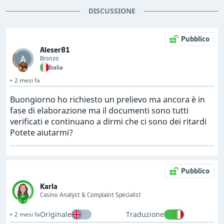
DISCUSSIONE
Pubblico
Aleser81
Bronzo
Italia
2 mesi fa
Buongiorno ho richiesto un prelievo ma ancora è in
fase di elaborazione ma il documenti sono tutti
verificati e continuano a dirmi che ci sono dei ritardi
Potete aiutarmi?
Pubblico
Karla
Casino Analyst & Complaint Specialist
Originale
Traduzione
2 mesi fa