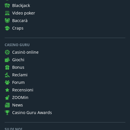
Blackjack
Video poker
Baccarà
Craps
CASINO GURU
Casinò online
Giochi
Bonus
Reclami
Forum
Recensioni
ZOOMin
News
Casino Guru Awards
SU DI NOI