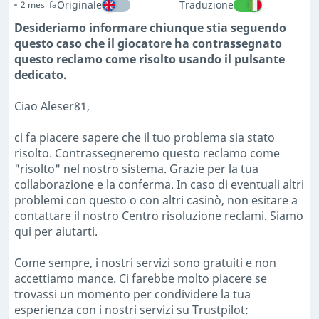
Originale
Traduzione
2 mesi fa
Desideriamo informare chiunque stia seguendo
questo caso che il giocatore ha contrassegnato
questo reclamo come risolto usando il pulsante
dedicato.
Ciao Aleser81,
ci fa piacere sapere che il tuo problema sia stato
risolto. Contrassegneremo questo reclamo come
"risolto" nel nostro sistema. Grazie per la tua
collaborazione e la conferma. In caso di eventuali altri
problemi con questo o con altri casinò, non esitare a
contattare il nostro Centro risoluzione reclami. Siamo
qui per aiutarti.
Come sempre, i nostri servizi sono gratuiti e non
accettiamo mance. Ci farebbe molto piacere se
trovassi un momento per condividere la tua
esperienza con i nostri servizi su Trustpilot: