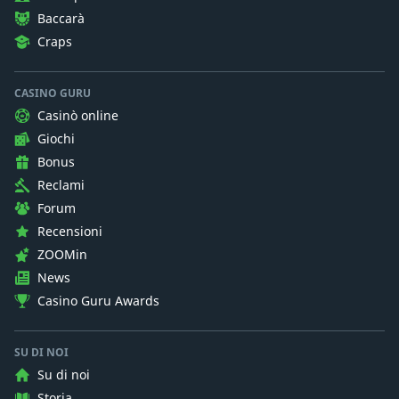
Baccarà
Craps
CASINO GURU
Casinò online
Giochi
Bonus
Reclami
Forum
Recensioni
ZOOMin
News
Casino Guru Awards
SU DI NOI
Su di noi
Storia