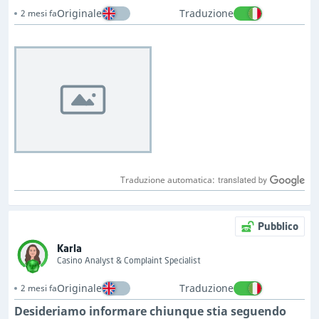
Originale
Traduzione
2 mesi fa
Traduzione automatica:
Pubblico
Karla
Casino Analyst & Complaint Specialist
Originale
Traduzione
2 mesi fa
Desideriamo informare chiunque stia seguendo