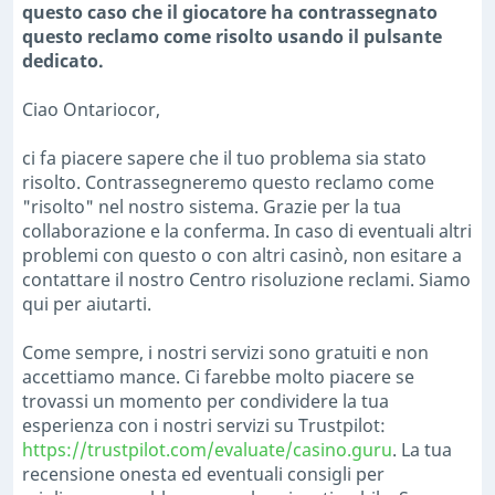
questo caso che il giocatore ha contrassegnato
questo reclamo come risolto usando il pulsante
dedicato.
Ciao Ontariocor,
ci fa piacere sapere che il tuo problema sia stato
risolto. Contrassegneremo questo reclamo come
"risolto" nel nostro sistema. Grazie per la tua
collaborazione e la conferma. In caso di eventuali altri
problemi con questo o con altri casinò, non esitare a
contattare il nostro Centro risoluzione reclami. Siamo
qui per aiutarti.
Come sempre, i nostri servizi sono gratuiti e non
accettiamo mance. Ci farebbe molto piacere se
trovassi un momento per condividere la tua
esperienza con i nostri servizi su Trustpilot:
https://trustpilot.com/evaluate/casino.guru
. La tua
recensione onesta ed eventuali consigli per