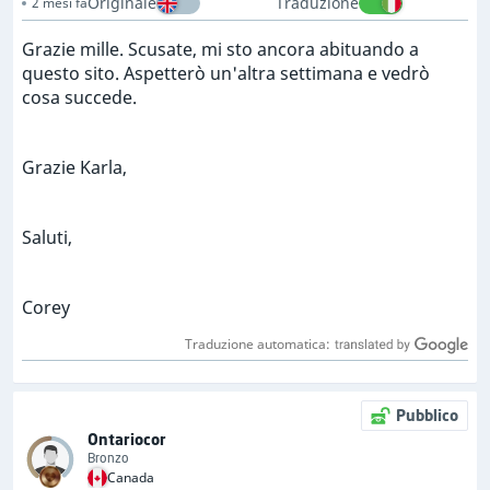
Originale
Traduzione
2 mesi fa
Grazie mille. Scusate, mi sto ancora abituando a
questo sito. Aspetterò un'altra settimana e vedrò
cosa succede.
Grazie Karla,
Saluti,
Corey
Traduzione automatica:
Pubblico
Ontariocor
Bronzo
Canada