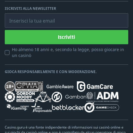
ISCRIVITI ALLA NEWSLETTER
Inserisci la tua email
Iscriviti
Ho almeno 18 anni e, secondo la legge, posso giocare in
un casinò
GIOCA RESPONSABILMENTE E CON MODERAZIONE.
Casino.guru è una fonte indipendente di informazioni sui casinò online e
sui giochi da casinò online e non è controllato da alcun operatore di gioco