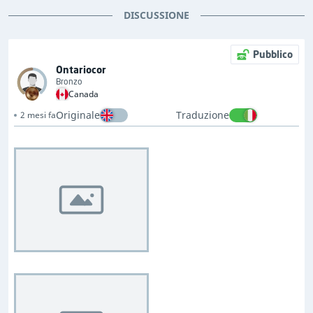
DISCUSSIONE
Pubblico
Ontariocor
Bronzo
Canada
Originale
Traduzione
2 mesi fa