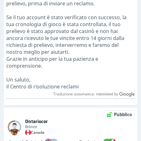
prelievo, prima di inviare un reclamo.
Se il tuo account è stato verificato con successo, la
tua cronologia di gioco è stata controllata, il tuo
prelievo è stato approvato dal casinò e non hai
ancora ricevuto le tue vincite entro 14 giorni dalla
richiesta di prelievo, interverremo e faremo del
nostro meglio per aiutarti.
Grazie in anticipo per la tua pazienza e
comprensione.
Un saluto,
il Centro di risoluzione reclami
Traduzione automatica:
Pubblico
Ontariocor
Bronzo
Canada