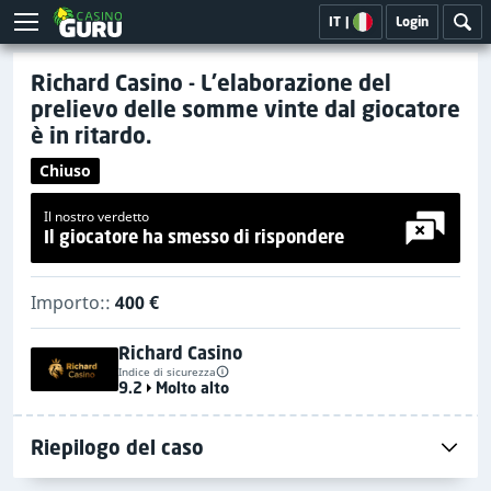
IT
|
Login
Richard Casino - L'elaborazione del
prelievo delle somme vinte dal giocatore
è in ritardo.
Chiuso
Il nostro verdetto
Il giocatore ha smesso di rispondere
Importo::
400 €
Richard Casino
Indice di sicurezza
9.2
Molto alto
Riepilogo del caso