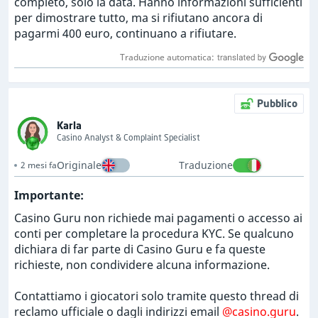
completo, solo la data. Hanno informazioni sufficienti
per dimostrare tutto, ma si rifiutano ancora di
pagarmi 400 euro, continuano a rifiutare.
Traduzione automatica:
Pubblico
Karla
Casino Analyst & Complaint Specialist
Originale
Traduzione
2 mesi fa
Importante:
Casino Guru non richiede mai pagamenti o accesso ai
conti per completare la procedura KYC. Se qualcuno
dichiara di far parte di Casino Guru e fa queste
richieste, non condividere alcuna informazione.
Contattiamo i giocatori solo tramite questo thread di
reclamo ufficiale o dagli indirizzi email
@casino.guru
.