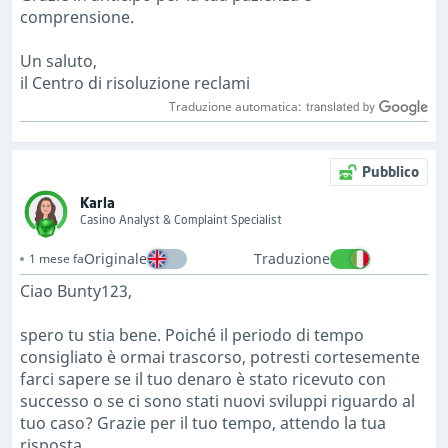
comprensione.
Un saluto,
il Centro di risoluzione reclami
Traduzione automatica:
Pubblico
Karla
Casino Analyst & Complaint Specialist
Originale
Traduzione
1 mese fa
Ciao Bunty123,
spero tu stia bene. Poiché il periodo di tempo
consigliato è ormai trascorso, potresti cortesemente
farci sapere se il tuo denaro è stato ricevuto con
successo o se ci sono stati nuovi sviluppi riguardo al
tuo caso? Grazie per il tuo tempo, attendo la tua
risposta.