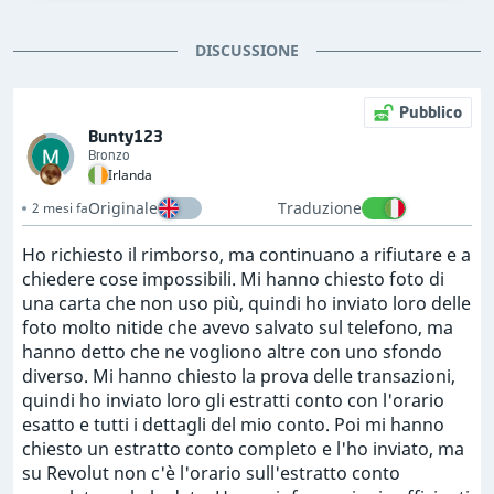
DISCUSSIONE
Pubblico
Bunty123
Bronzo
Irlanda
Originale
Traduzione
2 mesi fa
Ho richiesto il rimborso, ma continuano a rifiutare e a
chiedere cose impossibili. Mi hanno chiesto foto di
una carta che non uso più, quindi ho inviato loro delle
foto molto nitide che avevo salvato sul telefono, ma
hanno detto che ne vogliono altre con uno sfondo
diverso. Mi hanno chiesto la prova delle transazioni,
quindi ho inviato loro gli estratti conto con l'orario
esatto e tutti i dettagli del mio conto. Poi mi hanno
chiesto un estratto conto completo e l'ho inviato, ma
su Revolut non c'è l'orario sull'estratto conto