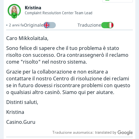
Kristina
Complaint Resolution Center Team Lead
Originale
Traduzione
2 anni fa
Caro Mikkolaitala,
Sono felice di sapere che il tuo problema è stato
risolto con successo. Ora contrassegnerò il reclamo
come "risolto" nel nostro sistema.
Grazie per la collaborazione e non esitare a
contattare il nostro Centro di risoluzione dei reclami
se in futuro dovessi riscontrare problemi con questo
o qualsiasi altro casinò. Siamo qui per aiutare.
Distinti saluti,
Kristina
Casino.Guru
Traduzione automatica: