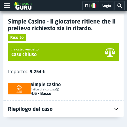
IT
|
Login
Simple Casino - Il giocatore ritiene che il
prelievo richiesto sia in ritardo.
Risolto
Il nostro verdetto
Caso chiuso
Importo::
9.254 €
Simple Casino
Indice di sicurezza
4.6
Basso
Riepilogo del caso