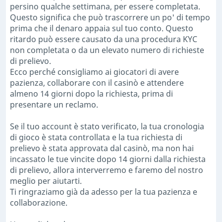
persino qualche settimana, per essere completata.
Questo significa che può trascorrere un po' di tempo
prima che il denaro appaia sul tuo conto. Questo
ritardo può essere causato da una procedura KYC
non completata o da un elevato numero di richieste
di prelievo.
Ecco perché consigliamo ai giocatori di avere
pazienza, collaborare con il casinò e attendere
almeno 14 giorni dopo la richiesta, prima di
presentare un reclamo.
Se il tuo account è stato verificato, la tua cronologia
di gioco è stata controllata e la tua richiesta di
prelievo è stata approvata dal casinò, ma non hai
incassato le tue vincite dopo 14 giorni dalla richiesta
di prelievo, allora interverremo e faremo del nostro
meglio per aiutarti.
Ti ringraziamo già da adesso per la tua pazienza e
collaborazione.