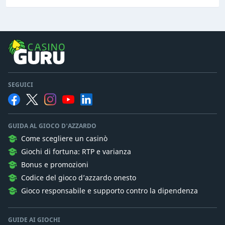
SEGUICI
GUIDA AL GIOCO D'AZZARDO
Come scegliere un casinò
Giochi di fortuna: RTP e varianza
Bonus e promozioni
Codice del gioco d’azzardo onesto
Gioco responsabile e supporto contro la dipendenza
GUIDE AI GIOCHI