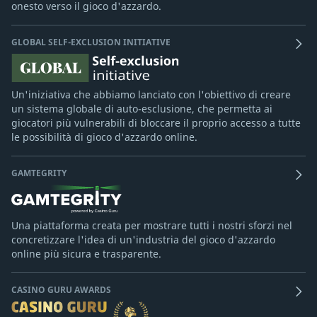
onesto verso il gioco d'azzardo.
GLOBAL SELF-EXCLUSION INITIATIVE
Un'iniziativa che abbiamo lanciato con l'obiettivo di creare
un sistema globale di auto-esclusione, che permetta ai
giocatori più vulnerabili di bloccare il proprio accesso a tutte
le possibilità di gioco d'azzardo online.
GAMTEGRITY
Una piattaforma creata per mostrare tutti i nostri sforzi nel
concretizzare l'idea di un'industria del gioco d'azzardo
online più sicura e trasparente.
CASINO GURU AWARDS