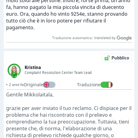
molti soldi alle persone. Inoltre, forse prima, un anno
fa, hanno pagato la mia piccola vincita di duecento
euro. Ora, quando ho vinto 9254e, stanno provando
tutto ciò che è in loro potere per rifiutare il
pagamento.
Traduzione automatica:
Pubblico
Kristina
Complaint Resolution Center Team Lead
Originale
Traduzione
2 anni fa
Gentile Mikkolaitala,
grazie per aver inviato il tuo reclamo. Ci dispiace per il
problema che hai riscontrato con il prelievo e
comprendiamo la tua preoccupazione. Tuttavia, tieni
presente che, di norma, l'elaborazione di una
richiesta di prelievo richiede qualche giorno, o