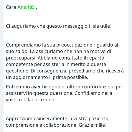
Cara
Ana185
,
Ci auguriamo che questo messaggio ti sia utile!
Comprendiamo la sua preoccupazione riguardo al
suo saldo. La assicuriamo che non ha motivo di
preoccuparsi. Abbiamo contattato il reparto
competente per assisterla in merito a questa
questione. Di conseguenza, prevediamo che riceverà
un aggiornamento il prima possibile.
Potremmo aver bisogno di ulteriori informazioni per
assistervi in questa questione. Confidiamo nella
vostra collaborazione.
Apprezziamo sinceramente la vostra pazienza,
comprensione e collaborazione. Grazie mille!