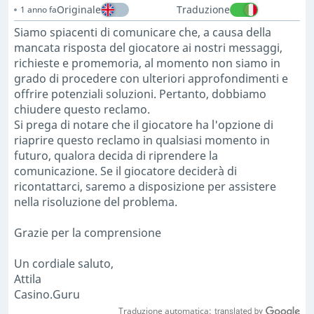
Originale
Traduzione
1 anno fa
Siamo spiacenti di comunicare che, a causa della
mancata risposta del giocatore ai nostri messaggi,
richieste e promemoria, al momento non siamo in
grado di procedere con ulteriori approfondimenti e
offrire potenziali soluzioni. Pertanto, dobbiamo
chiudere questo reclamo.
Si prega di notare che il giocatore ha l'opzione di
riaprire questo reclamo in qualsiasi momento in
futuro, qualora decida di riprendere la
comunicazione. Se il giocatore deciderà di
ricontattarci, saremo a disposizione per assistere
nella risoluzione del problema.
Grazie per la comprensione
Un cordiale saluto,
Attila
Casino.Guru
Traduzione automatica: