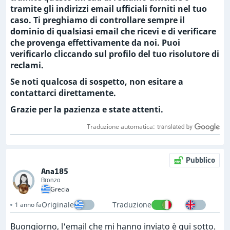
tramite gli indirizzi email ufficiali forniti nel tuo
caso. Ti preghiamo di controllare sempre il
dominio di qualsiasi email che ricevi e di verificare
che provenga effettivamente da noi. Puoi
verificarlo cliccando sul profilo del tuo risolutore di
reclami.
Se noti qualcosa di sospetto, non esitare a
contattarci direttamente.
Grazie per la pazienza e state attenti.
Traduzione automatica:
Pubblico
Ana185
Bronzo
Grecia
Originale
Traduzione
1 anno fa
Buongiorno, l'email che mi hanno inviato è qui sotto.