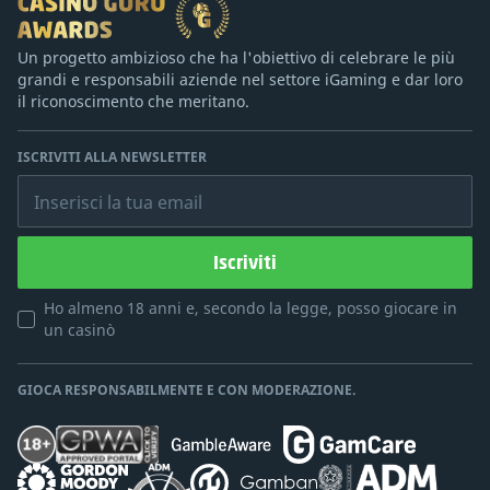
Un progetto ambizioso che ha l'obiettivo di celebrare le più
grandi e responsabili aziende nel settore iGaming e dar loro
il riconoscimento che meritano.
ISCRIVITI ALLA NEWSLETTER
Inserisci la tua email
Iscriviti
Ho almeno 18 anni e, secondo la legge, posso giocare in
un casinò
GIOCA RESPONSABILMENTE E CON MODERAZIONE.