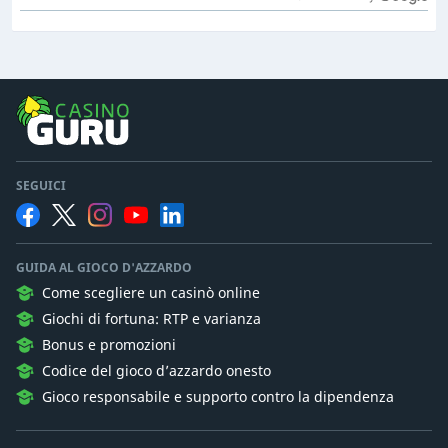
SEGUICI
GUIDA AL GIOCO D'AZZARDO
Come scegliere un casinò online
Giochi di fortuna: RTP e varianza
Bonus e promozioni
Codice del gioco d’azzardo onesto
Gioco responsabile e supporto contro la dipendenza