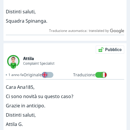
Distinti saluti,
Squadra Spinanga.
Traduzione automatica:
Pubblico
Attila
Complaint Specialist
Originale
Traduzione
1 anno fa
Cara Ana185,
Ci sono novità su questo caso?
Grazie in anticipo.
Distinti saluti,
Attila G.