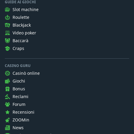
GUIDE AI GIOCHI
Slot machine
Roulette
Blackjack
Video poker
Baccarà
Craps
CASINO GURU
Casinò online
Giochi
Bonus
Reclami
Forum
Recensioni
ZOOMin
News