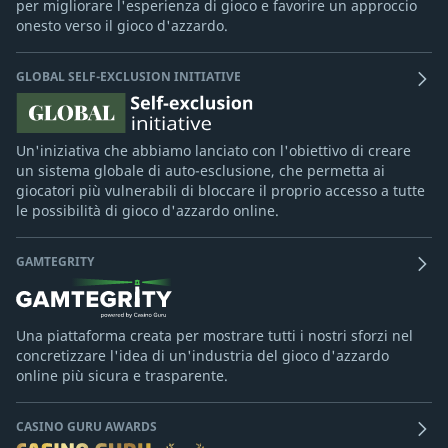
per migliorare l'esperienza di gioco e favorire un approccio
onesto verso il gioco d'azzardo.
GLOBAL SELF-EXCLUSION INITIATIVE
Un'iniziativa che abbiamo lanciato con l'obiettivo di creare
un sistema globale di auto-esclusione, che permetta ai
giocatori più vulnerabili di bloccare il proprio accesso a tutte
le possibilità di gioco d'azzardo online.
GAMTEGRITY
Una piattaforma creata per mostrare tutti i nostri sforzi nel
concretizzare l'idea di un'industria del gioco d'azzardo
online più sicura e trasparente.
CASINO GURU AWARDS