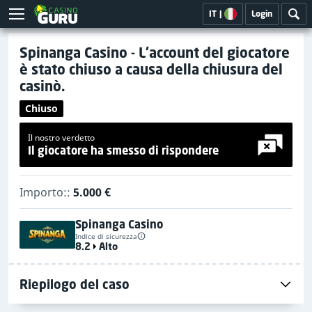
IT
|
Login
Spinanga Casino - L'account del giocatore
è stato chiuso a causa della chiusura del
casinò.
Chiuso
Il nostro verdetto
Il giocatore ha smesso di rispondere
Importo::
5.000 €
Spinanga Casino
Indice di sicurezza
8.2
Alto
Riepilogo del caso