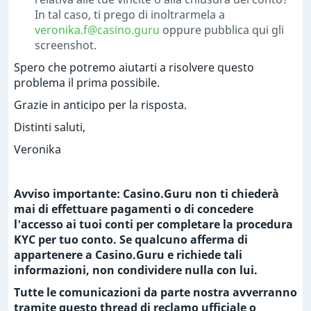
In tal caso, ti prego di inoltrarmela a
veronika.f@casino.guru
oppure pubblica qui gli
screenshot.
Spero che potremo aiutarti a risolvere questo
problema il prima possibile.
Grazie in anticipo per la risposta.
Distinti saluti,
Veronika
Avviso importante: Casino.Guru non ti chiederà
mai di effettuare pagamenti o di concedere
l'accesso ai tuoi conti per completare la procedura
KYC per tuo conto. Se qualcuno afferma di
appartenere a Casino.Guru e richiede tali
informazioni, non condividere nulla con lui.
Tutte le comunicazioni da parte nostra avverranno
tramite questo thread di reclamo ufficiale o