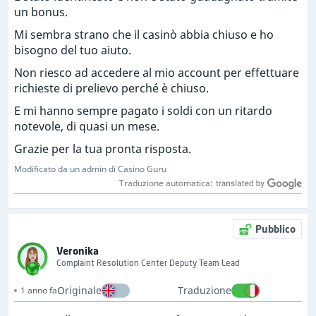
un bonus.
Mi sembra strano che il casinò abbia chiuso e ho
bisogno del tuo aiuto.
Non riesco ad accedere al mio account per effettuare
richieste di prelievo perché è chiuso.
E mi hanno sempre pagato i soldi con un ritardo
notevole, di quasi un mese.
Grazie per la tua pronta risposta.
Modificato da un admin di Casino Guru
Traduzione automatica:
Pubblico
Veronika
Complaint Resolution Center Deputy Team Lead
Originale
Traduzione
1 anno fa