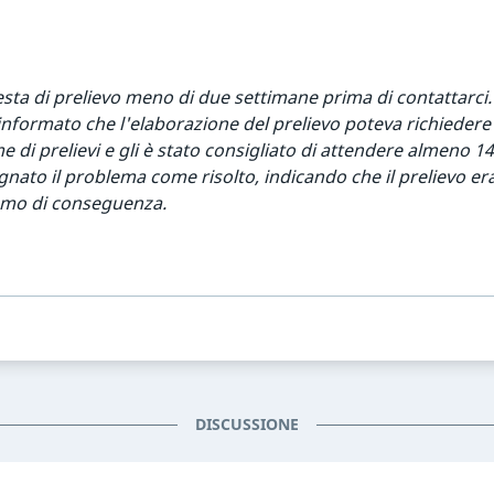
iesta di prelievo meno di due settimane prima di contattarci
o informato che l'elaborazione del prelievo poteva richiedere
me di prelievi e gli è stato consigliato di attendere almeno 
gnato il problema come risolto, indicando che il prelievo e
clamo di conseguenza.
DISCUSSIONE