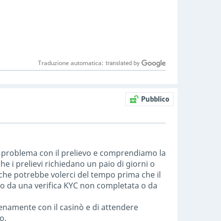
Traduzione automatica:
Pubblico
tuo problema con il prelievo e comprendiamo la
 i prelievi richiedano un paio di giorni o
che potrebbe volerci del tempo prima che il
o da una verifica KYC non completata o da
ienamente con il casinò e di attendere
o.