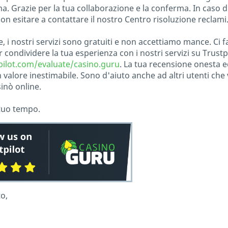
a. Grazie per la tua collaborazione e la conferma. In caso d
 non esitare a contattare il nostro Centro risoluzione reclami.
i nostri servizi sono gratuiti e non accettiamo mance. Ci 
ondividere la tua esperienza con i nostri servizi su Trustpi
tpilot.com/evaluate/casino.guru
. La tua recensione onesta e
valore inestimabile. Sono d'aiuto anche ad altri utenti che 
sinò online.
 tuo tempo.
o,