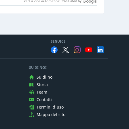
Traduzione automatica:
SEGUICI
SU DI NOI
Su di noi
Storia
Team
Contatti
Termini d'uso
Mappa del sito