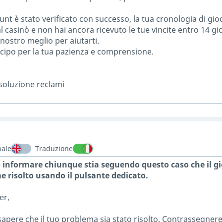
unt è stato verificato con successo, la tua cronologia di gioc
 casinò e non hai ancora ricevuto le tue vincite entro 14 gio
nostro meglio per aiutarti.
icipo per la tua pazienza e comprensione.
risoluzione reclami
nale
Traduzione
 informare chiunque stia seguendo questo caso che il g
 risolto usando il pulsante dedicato.
er,
 sapere che il tuo problema sia stato risolto. Contrassegn