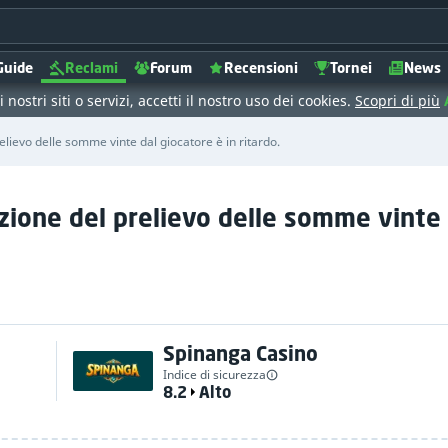
Guide
Reclami
Forum
Recensioni
Tornei
News
 nostri siti o servizi, accetti il nostro uso dei cookies.
Scopri di più
lievo delle somme vinte dal giocatore è in ritardo.
azione del prelievo delle somme vinte
Spinanga Casino
Indice di sicurezza
8.2
Alto