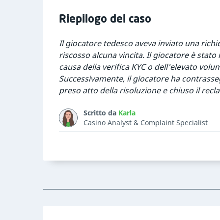
Riepilogo del caso
Il giocatore tedesco aveva inviato una rich
riscosso alcuna vincita. Il giocatore è stat
causa della verifica KYC o dell'elevato volu
Successivamente, il giocatore ha contrasse
preso atto della risoluzione e chiuso il re
Scritto da
Karla
Casino Analyst & Complaint Specialist