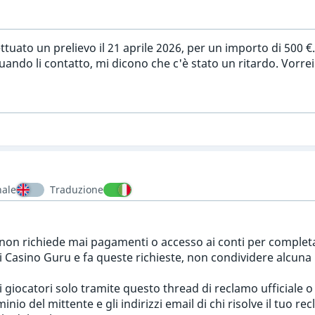
ettuato un prelievo il 21 aprile 2026, per un importo di 500 €
ando li contatto, mi dicono che c'è stato un ritardo. Vorre
nale
Traduzione
non richiede mai pagamenti o accesso ai conti per complet
di Casino Guru e fa queste richieste, non condividere alcuna
 giocatori solo tramite questo thread di reclamo ufficiale o 
nio del mittente e gli indirizzi email di chi risolve il tuo rec