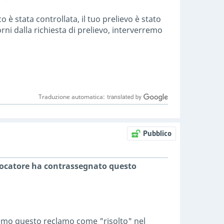
o è stata controllata, il tuo prelievo è stato
rni dalla richiesta di prelievo, interverremo
Traduzione automatica:
Pubblico
iocatore ha contrassegnato questo
eremo questo reclamo come "risolto" nel