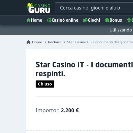
Home
Casinò online
Giochi
Bonus
Utilizzando i
Home
Reclami
Star Casino IT - I documenti del giocato
Star Casino IT - I document
respinti.
Chiuso
Importo::
2.200 €