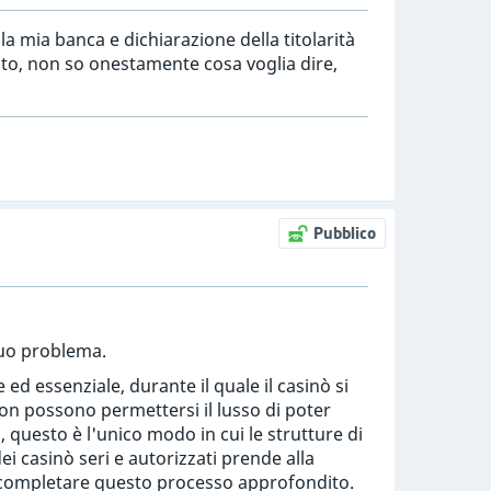
a mia banca e dichiarazione della titolarità
ocato, non so onestamente cosa voglia dire,
Pubblico
tuo problema.
 essenziale, durante il quale il casinò si
non possono permettersi il lusso di poter
, questo è l'unico modo in cui le strutture di
 casinò seri e autorizzati prende alla
er completare questo processo approfondito.