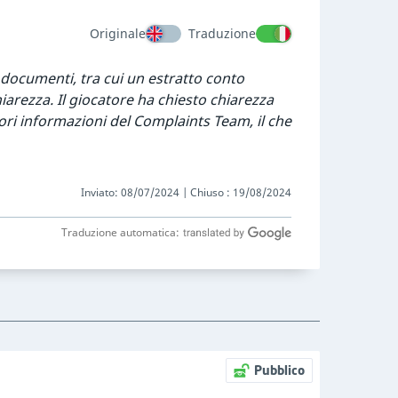
Originale
Traduzione
 documenti, tra cui un estratto conto
hiarezza. Il giocatore ha chiesto chiarezza
riori informazioni del Complaints Team, il che
Inviato: 08/07/2024 |
Chiuso : 19/08/2024
Traduzione automatica:
Pubblico