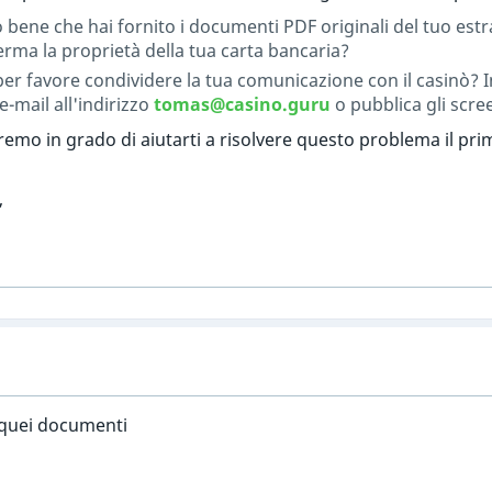
 bene che hai fornito i documenti PDF originali del tuo estra
rma la proprietà della tua carta bancaria?
per favore condividere la tua comunicazione con il casinò? In
e-mail all'indirizzo
tomas@casino.guru
o pubblica gli scre
emo in grado di aiutarti a risolvere questo problema il prima
,
o quei documenti