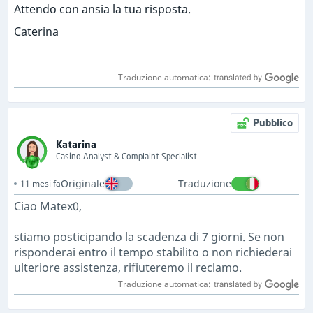
Attendo con ansia la tua risposta.
Caterina
Traduzione automatica:
Pubblico
Katarina
Casino Analyst & Complaint Specialist
Originale
Traduzione
11 mesi fa
Ciao Matex0,
stiamo posticipando la scadenza di 7 giorni. Se non
risponderai entro il tempo stabilito o non richiederai
ulteriore assistenza, rifiuteremo il reclamo.
Traduzione automatica: