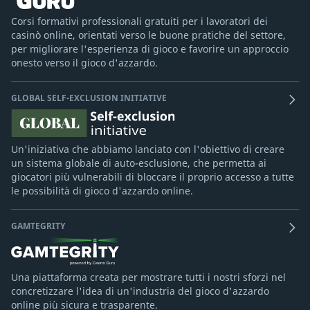
Corsi formativi professionali gratuiti per i lavoratori dei
casinò online, orientati verso le buone pratiche del settore,
per migliorare l'esperienza di gioco e favorire un approccio
onesto verso il gioco d'azzardo.
GLOBAL SELF-EXCLUSION INITIATIVE
Un'iniziativa che abbiamo lanciato con l'obiettivo di creare
un sistema globale di auto-esclusione, che permetta ai
giocatori più vulnerabili di bloccare il proprio accesso a tutte
le possibilità di gioco d'azzardo online.
GAMTEGRITY
Una piattaforma creata per mostrare tutti i nostri sforzi nel
concretizzare l'idea di un'industria del gioco d'azzardo
online più sicura e trasparente.