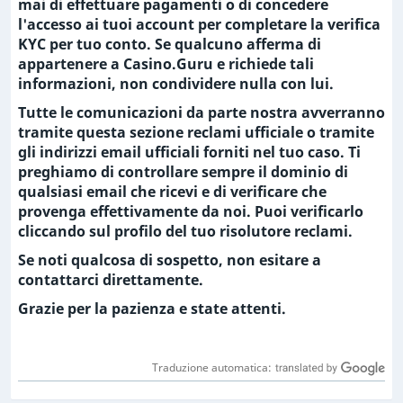
mai di effettuare pagamenti o di concedere
l'accesso ai tuoi account per completare la verifica
KYC per tuo conto. Se qualcuno afferma di
appartenere a Casino.Guru e richiede tali
informazioni, non condividere nulla con lui.
Tutte le comunicazioni da parte nostra avverranno
tramite questa sezione reclami ufficiale o tramite
gli indirizzi email ufficiali forniti nel tuo caso. Ti
preghiamo di controllare sempre il dominio di
qualsiasi email che ricevi e di verificare che
provenga effettivamente da noi. Puoi verificarlo
cliccando sul profilo del tuo risolutore reclami.
Se noti qualcosa di sospetto, non esitare a
contattarci direttamente.
Grazie per la pazienza e state attenti.
Traduzione automatica: