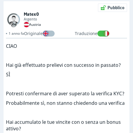
Pubblico
Matex0
Argento
Austria
Originale
Traduzione
1 anno fa
CIAO
Hai già effettuato prelievi con successo in passato?
SÌ
Potresti confermare di aver superato la verifica KYC?
Probabilmente sì, non stanno chiedendo una verifica
Hai accumulato le tue vincite con o senza un bonus
attivo?