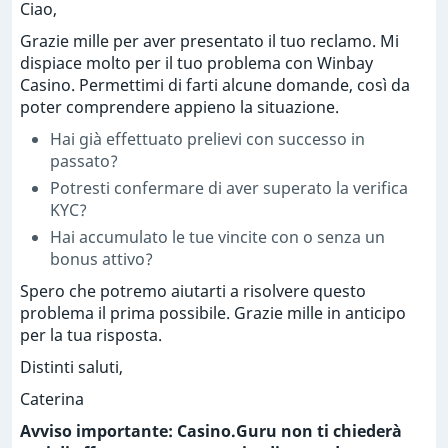
Ciao,
Grazie mille per aver presentato il tuo reclamo. Mi
dispiace molto per il tuo problema con Winbay
Casino. Permettimi di farti alcune domande, così da
poter comprendere appieno la situazione.
Hai già effettuato prelievi con successo in
passato?
Potresti confermare di aver superato la verifica
KYC?
Hai accumulato le tue vincite con o senza un
bonus attivo?
Spero che potremo aiutarti a risolvere questo
problema il prima possibile. Grazie mille in anticipo
per la tua risposta.
Distinti saluti,
Caterina
Avviso importante: Casino.Guru non ti chiederà