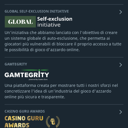
GLOBAL SELF-EXCLUSION INITIATIVE
Un'iniziativa che abbiamo lanciato con l'obiettivo di creare
un sistema globale di auto-esclusione, che permetta ai
giocatori più vulnerabili di bloccare il proprio accesso a tutte
le possibilità di gioco d'azzardo online.
GAMTEGRITY
Una piattaforma creata per mostrare tutti i nostri sforzi nel
concretizzare l'idea di un'industria del gioco d'azzardo
online più sicura e trasparente.
CASINO GURU AWARDS