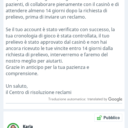
pazienti, di collaborare pienamente con il casinò e di
attendere almeno 14 giorni dopo la richiesta di
prelievo, prima di inviare un reclamo.
Se il tuo account è stato verificato con successo, la
tua cronologia di gioco è stata controllata, il tuo
prelievo è stato approvato dal casinò e non hai
ancora ricevuto le tue vincite entro 14 giorni dalla
richiesta di prelievo, interverremo e faremo del
nostro meglio per aiutarti.
Grazie in anticipo per la tua pazienza e
comprensione.
Un saluto,
il Centro di risoluzione reclami
Traduzione automatica:
Pubblico
Karla