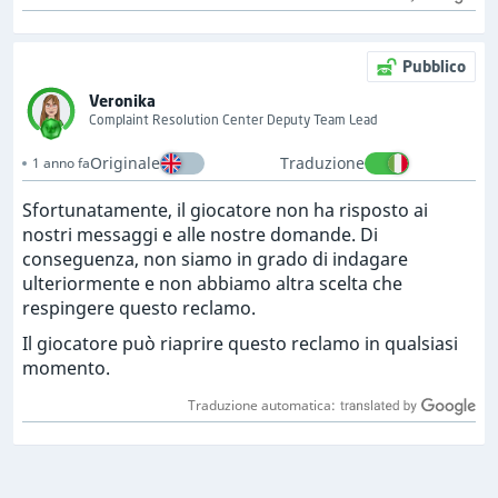
Pubblico
Veronika
Complaint Resolution Center Deputy Team Lead
Originale
Traduzione
1 anno fa
Sfortunatamente, il giocatore non ha risposto ai
nostri messaggi e alle nostre domande. Di
conseguenza, non siamo in grado di indagare
ulteriormente e non abbiamo altra scelta che
respingere questo reclamo.
Il giocatore può riaprire questo reclamo in qualsiasi
momento.
Traduzione automatica: