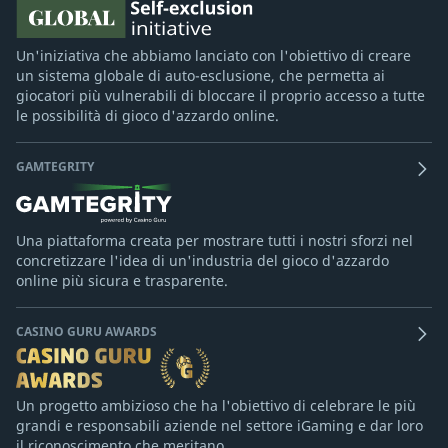
Un'iniziativa che abbiamo lanciato con l'obiettivo di creare
un sistema globale di auto-esclusione, che permetta ai
giocatori più vulnerabili di bloccare il proprio accesso a tutte
le possibilità di gioco d'azzardo online.
GAMTEGRITY
Una piattaforma creata per mostrare tutti i nostri sforzi nel
concretizzare l'idea di un'industria del gioco d'azzardo
online più sicura e trasparente.
CASINO GURU AWARDS
Un progetto ambizioso che ha l'obiettivo di celebrare le più
grandi e responsabili aziende nel settore iGaming e dar loro
il riconoscimento che meritano.