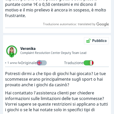
puntate come 1€ o 0,50 centesimi e mi dicono il
motivo e il mio prelievo è ancora in sospeso, è molto
frustrante.
Traduzione automatica:
Pubblico
Veronika
Complaint Resolution Center Deputy Team Lead
Originale
Traduzione
1 anno fa
Potresti dirmi a che tipo di giochi hai giocato? Le tue
scommesse erano principalmente sugli sport o hai
provato anche i giochi da casinò?
Hai contattato l'assistenza clienti per chiedere
informazioni sulle limitazioni delle tue scommesse?
Vorrei sapere se queste restrizioni si applicano a tutti
i giochi o se le hai notate solo in specifici tipi di