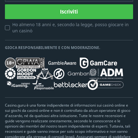
Iscriviti
Ho almeno 18 anni e, secondo la legge, posso giocare in
un casinò
GIOCA RESPONSABILMENTE E CON MODERAZIONE.
Casino.guru è una fonte indipendente di informazioni sui casinò online e
sui giochi da casinò online e non è controllato da alcun operatore di gioco
d’azzardo, né da qualsiasi altra istituzione. Tutte le nostre recensioni e
guide vengono realizzate onestamente, secondo le conoscenze e le
opinioni dei membri del nostro team indipendente di esperti. Tuttavia, tali
recensioni e guide vanno intese per solo scopo informativo e non vanno
considerate alla stregua di consigli legali. Assicurati sempre di soddisfare