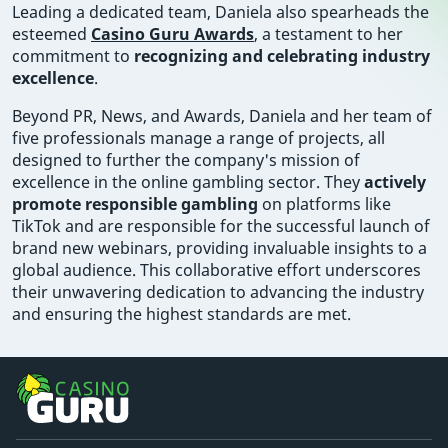
Leading a dedicated team, Daniela also spearheads the
esteemed
Casino Guru Awards
, a testament to her
commitment to
recognizing and celebrating industry
excellence
.
Beyond PR, News, and Awards, Daniela and her team of
five professionals manage a range of projects, all
designed to further the company's mission of
excellence in the online gambling sector. They
actively
promote responsible gambling
on platforms like
TikTok and are responsible for the successful launch of
brand new webinars, providing invaluable insights to a
global audience. This collaborative effort underscores
their unwavering dedication to advancing the industry
and ensuring the highest standards are met.