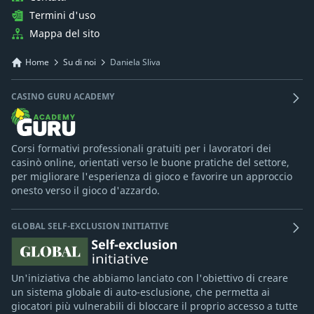
Termini d'uso
Mappa del sito
Home
Su di noi
Daniela Sliva
CASINO GURU ACADEMY
Corsi formativi professionali gratuiti per i lavoratori dei
casinò online, orientati verso le buone pratiche del settore,
per migliorare l'esperienza di gioco e favorire un approccio
onesto verso il gioco d'azzardo.
GLOBAL SELF-EXCLUSION INITIATIVE
Un'iniziativa che abbiamo lanciato con l'obiettivo di creare
un sistema globale di auto-esclusione, che permetta ai
giocatori più vulnerabili di bloccare il proprio accesso a tutte