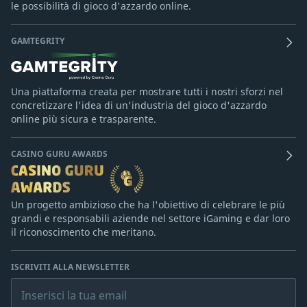
le possibilità di gioco d'azzardo online.
GAMTEGRITY
Una piattaforma creata per mostrare tutti i nostri sforzi nel
concretizzare l'idea di un'industria del gioco d'azzardo
online più sicura e trasparente.
CASINO GURU AWARDS
Un progetto ambizioso che ha l'obiettivo di celebrare le più
grandi e responsabili aziende nel settore iGaming e dar loro
il riconoscimento che meritano.
ISCRIVITI ALLA NEWSLETTER
Inserisci la tua email